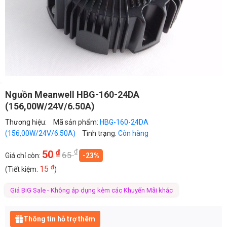
Nguồn Meanwell HBG-160-24DA
(156,00W/24V/6.50A)
Thương hiệu:
Mã sản phẩm:
HBG-160-24DA
(156,00W/24V/6.50A)
Tình trạng:
Còn hàng
₫
₫
50
65
Giá chỉ còn:
-23%
₫
15
(Tiết kiệm:
)
Giá BiG Sale - Không áp dụng kèm các Khuyến Mãi khác
Thông tin hỗ trợ thêm