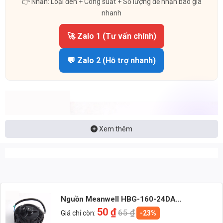
👉 Nhắn: Loại đèn + Công suất + Số lượng để nhận báo giá
nhanh
🚀 Zalo 1 (Tư vấn chính)
💬 Zalo 2 (Hỗ trợ nhanh)
Xem thêm
Nguồn Meanwell HBG-160-24DA
(156,00W/24V/6.50A)
50
₫
65
₫
Giá chỉ còn:
-23%