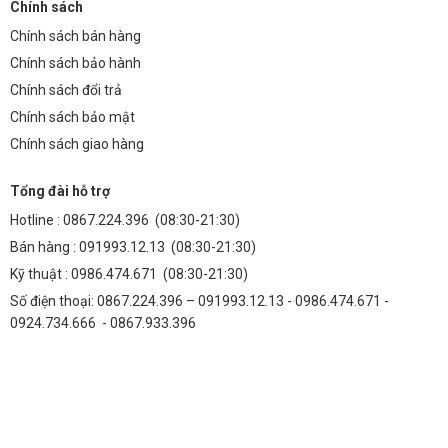
Chính sách
Thông tin liên hệ: Số 938 đường Quang Trung, Phường Yên Nghĩa,
Chính sách bán hàng
TP Hà Nội, Việt Nam. Số điện thoại: 091993.12.13 – 0986.474.671 –
Chính sách bảo hành
0924.734.666
Chính sách đổi trả
SẢN PHẨM NỔI BẬT
Chính sách bảo mật
Chính sách giao hàng
✓
✓
Thành Đạt LED
Đèn Năng Lượng MT
Tổng đài hỗ trợ
Đèn LED chính hãng
Đèn Năng Lượng Mặt Trời 300W
Hotline :
0867.224.396
(08:30-21:30)
Lắp đặt không cần điện lưới,
Bán hàng :
091993.12.13
(08:30-21:30)
không cần đào đường, bảo hành
24 tháng.
Kỹ thuật :
0986.474.671
(08:30-21:30)
Số điện thoại: 0867.224.396 – 091993.12.13 - 0986.474.671 -
0924.734.666 - 0867.933.396
✓
✓
Đèn Nhà Xưởng
Đèn Đường LED
Giải pháp chiếu sáng công
Đèn Đường LED Module 150W
nghiệp thế hệ mới cho nhà
TD14 Sáng Chuẩn, Bền Vượt Thời