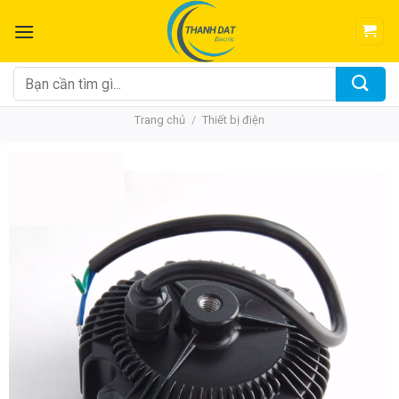
Chuyển
đến
nội
dung
Tìm
kiếm:
Trang chủ
/
Thiết bị điện