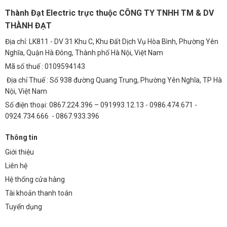
động bình thường.
Thành Đạt Electric trực thuộc CÔNG TY TNHH TM & DV
4. Nguồn có những tính năng bảo vệ nào?
THÀNH ĐẠT
Nguồn được trang bị các tính năng bảo vệ quá tải, quá áp, ngắn
Địa chỉ: LK811 - DV 31 Khu C, Khu Đất Dịch Vụ Hòa Bình, Phường Yên
mạch và quá nhiệt, đảm bảo an toàn cho hệ thống chiếu sáng.
Nghĩa, Quận Hà Đông, Thành phố Hà Nội, Việt Nam
5. Tôi có thể tìm mua nguồn Meanwell HBG-160-
Mã số thuế : 0109594143
Địa chỉ Thuế : Số 938 đường Quang Trung, Phường Yên Nghĩa, TP Hà
24DA ở đâu?
Nội, Việt Nam
Bạn có thể mua nguồn Meanwell HBG-160-24DA tại Thành Đạt LED
Số điện thoại: 0867.224.396 – 091993.12.13 - 0986.474.671 -
TDL – nhà phân phối chính thức của Meanwell tại Việt Nam. Chúng
0924.734.666 - 0867.933.396
tôi cam kết cung cấp sản phẩm chính hãng, chất lượng cao và dịch
vụ hỗ trợ tận tâm.
Thông tin
Hãy lựa chọn
Bộ Nguồn tổ ong Meanwell LRS-35-12 (36W 12V 3A)
Giới thiệu
để có giải pháp chiếu sáng toàn diện.
Liên hệ
Tham khảo thêm
Bộ Nguồn tổ ong Meanwell LRS-100-24 (108W
Hệ thống cửa hàng
24V 4.5A)
cho các dự án lớn hơn.
Tài khoản thanh toán
Tuyển dụng
Đừng bỏ lỡ bài viết hữu ích:
5 Bí Quyết Tiêu Chuẩn Chiếu Sáng Nhà
Xưởng 2026