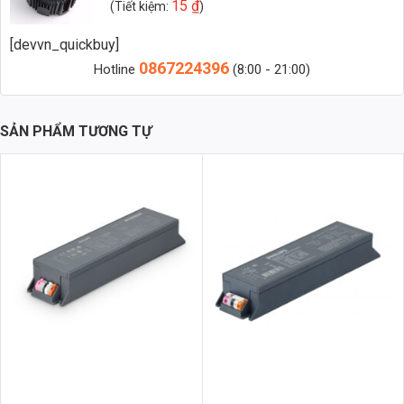
15
₫
(Tiết kiệm:
)
[devvn_quickbuy]
0867224396
Hotline
(8:00 - 21:00)
SẢN PHẨM TƯƠNG TỰ
Phân Tích Kỹ Thuật Chi Tiết
Vật Liệu và Thiết Kế
Nguồn Meanwell HBG-160-24DA được chế tạo từ hợp kim nhôm
ADC12 cao cấp, đảm bảo khả năng tản nhiệt hiệu quả, kéo dài tuổi
thọ của sản phẩm. Thiết kế nhỏ gọn, chắc chắn giúp dễ dàng lắp đặt
và bảo trì. Vỏ ngoài đạt chuẩn IP67, chống bụi và chống nước tuyệt
đối, phù hợp cho cả ứng dụng trong nhà và ngoài trời.
Hiệu Suất và Độ Tin Cậy
Sử dụng chip LED Bridgelux hoặc Philips (tùy chọn), cho hiệu suất
phát sáng cao, lên đến >130lm/W. Chỉ số hoàn màu (CRI) > 85, đảm
bảo ánh sáng trung thực, tự nhiên, không gây mỏi mắt. Hệ số công