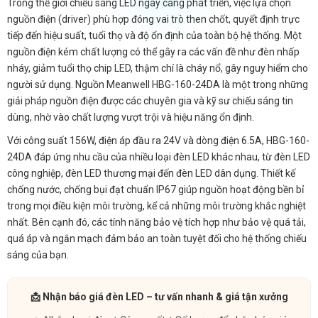
Trong thế giới chiếu sáng LED ngày càng phát triển, việc lựa chọn
nguồn điện (driver) phù hợp đóng vai trò then chốt, quyết định trực
tiếp đến hiệu suất, tuổi thọ và độ ổn định của toàn bộ hệ thống. Một
nguồn điện kém chất lượng có thể gây ra các vấn đề như đèn nhấp
nháy, giảm tuổi thọ chip LED, thậm chí là cháy nổ, gây nguy hiểm cho
người sử dụng. Nguồn Meanwell HBG-160-24DA là một trong những
giải pháp nguồn điện được các chuyên gia và kỹ sư chiếu sáng tin
dùng, nhờ vào chất lượng vượt trội và hiệu năng ổn định.
Với công suất 156W, điện áp đầu ra 24V và dòng điện 6.5A, HBG-160-
24DA đáp ứng nhu cầu của nhiều loại đèn LED khác nhau, từ đèn LED
công nghiệp, đèn LED thương mại đến đèn LED dân dụng. Thiết kế
chống nước, chống bụi đạt chuẩn IP67 giúp nguồn hoạt động bền bỉ
trong mọi điều kiện môi trường, kể cả những môi trường khắc nghiệt
nhất. Bên cạnh đó, các tính năng bảo vệ tích hợp như bảo vệ quá tải,
quá áp và ngắn mạch đảm bảo an toàn tuyệt đối cho hệ thống chiếu
sáng của bạn.
📩 Nhận báo giá đèn LED – tư vấn nhanh & giá tận xưởng