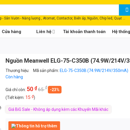
 - Sân Vườn - Năng lượng , Atomat, Contactor, Biến áp, Nguồn, Chip led, Quạt ...
Cửa hàng
Liên hệ
Tài khoản thanh toán
Hệ thốn
Nguồn Meanwell ELG-75-C350B (74.9W/214V/
Thương hiệu:
Mã sản phẩm:
ELG-75-C350B (74.9W/214V/350mA)
Còn hàng
₫
₫
50
65
Giá chỉ còn:
-23%
₫
15
(Tiết kiệm:
)
ẽ
Giá BiG Sale - Không áp dụng kèm các Khuyến Mãi khác
Thông tin hỗ trợ thêm