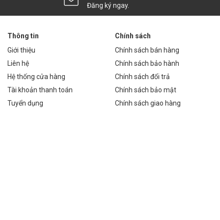
Đăng ký ngay.
75-C350B
NGUỒN ĐIỆN THÔNG THƯỜNG
800.000 VNĐ
Thông tin
Chính sách
8.000.000 VNĐ
Giới thiệu
Chính sách bán hàng
2.000.000 VNĐ
Liên hệ
Chính sách bảo hành
10.800.000 VNĐ
Hệ thống cửa hàng
Chính sách đổi trả
Tài khoản thanh toán
Chính sách bảo mật
-C350B cao hơn, nhưng tổng chi phí sau 5 năm lại thấp hơn đáng
Tuyển dụng
Chính sách giao hàng
-75-C350B, vui lòng tuân thủ các hướng dẫn sau:
guồn.
i chắc chắn.
guồn nhiệt.