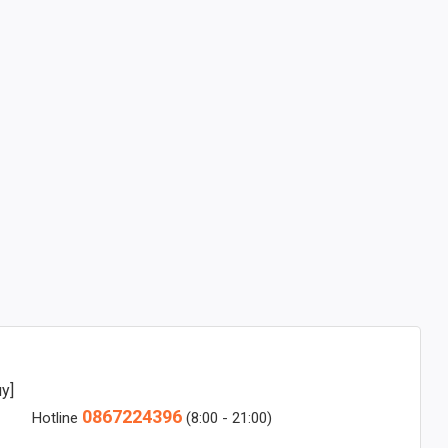
y]
0867224396
Hotline
(8:00 - 21:00)