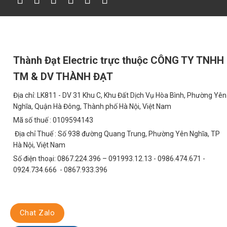
CHI PHÍ
NGUỒN MEANWELL ELG-
Chi phí mua ban đầu
1.500.000 VNĐ
Chi phí điện năng (5 năm)
5.000.000 VNĐ
Thành Đạt Electric trực thuộc CÔNG TY TNHH
Chi phí bảo trì (5 năm)
500.000 VNĐ
TM & DV THÀNH ĐẠT
Tổng chi phí
7.000.000 VNĐ
Địa chỉ: LK811 - DV 31 Khu C, Khu Đất Dịch Vụ Hòa Bình, Phường Yên
Như vậy, mặc dù chi phí mua ban đầu của nguồn Meanwell ELG-75
Nghĩa, Quận Hà Đông, Thành phố Hà Nội, Việt Nam
kể nhờ tiết kiệm điện năng và giảm chi phí bảo trì.
Mã số thuế : 0109594143
Hướng Dẫn Sử Dụng Và Lưu Ý An Toàn
Địa chỉ Thuế : Số 938 đường Quang Trung, Phường Yên Nghĩa, TP
Hà Nội, Việt Nam
Để đảm bảo an toàn và hiệu quả khi sử dụng nguồn Meanwell ELG
Số điện thoại: 0867.224.396 – 091993.12.13 - 0986.474.671 -
Đọc kỹ hướng dẫn sử dụng trước khi lắp đặt.
0924.734.666 - 0867.933.396
Đảm bảo điện áp đầu vào phù hợp với thông số kỹ thuật của n
Sử dụng dây điện có kích thước phù hợp và đảm bảo các kết nố
Đặt nguồn ở nơi thoáng mát, tránh ánh nắng trực tiếp và các n
Chat Zalo