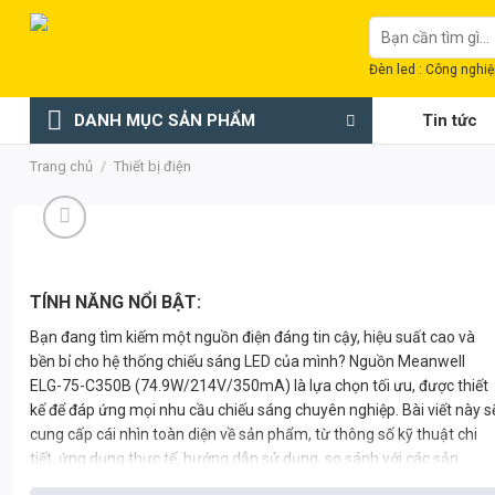
Chuyển
Tìm
đến
kiếm:
nội
Đèn led : Công nghiệp
dung
DANH MỤC SẢN PHẨM
Tin tức
Trang chủ
/
Thiết bị điện
TÍNH NĂNG NỔI BẬT:
Bạn đang tìm kiếm một nguồn điện đáng tin cậy, hiệu suất cao và
bền bỉ cho hệ thống chiếu sáng LED của mình? Nguồn Meanwell
ELG-75-C350B (74.9W/214V/350mA) là lựa chọn tối ưu, được thiết
kế để đáp ứng mọi nhu cầu chiếu sáng chuyên nghiệp. Bài viết này s
cung cấp cái nhìn toàn diện về sản phẩm, từ thông số kỹ thuật chi
tiết, ứng dụng thực tế, hướng dẫn sử dụng, so sánh với các sản
phẩm tương tự, đến phân tích kinh tế và giải đáp các câu hỏi thường