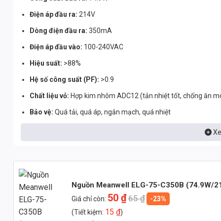
Điện áp đầu ra:
214V
Dòng điện đầu ra:
350mA
Điện áp đầu vào:
100-240VAC
Hiệu suất:
>88%
Hệ số công suất (PF):
>0.9
Chất liệu vỏ:
Hợp kim nhôm ADC12 (tản nhiệt tốt, chống ăn m
Bảo vệ:
Quá tải, quá áp, ngắn mạch, quá nhiệt
Tiêu chuẩn an toàn:
IEC 62368-1
Xe
Việc sử dụng hợp kim nhôm ADC12 giúp tản nhiệt hiệu quả, kéo dà
thiểu tổn thất điện năng và cải thiện chất lượng điện lưới. Các t
người sử dụng.
Nguồn Meanwell ELG-75-C350B (74.9W/
Ứng Dụng Đa Dạng Của Nguồn Meanwell ELG
50
₫
65
₫
Giá chỉ còn:
-23%
Ứng Dụng Trong Chiếu Sáng Đường Phố
15
₫
(Tiết kiệm:
)