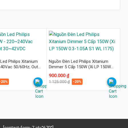
Led Philips Xitanium
Nguồn Đèn Led Philips Xitanium
40Vac 50/60Hz; Out
Dimmer 5 Cấp 150W (Xi LP 150W
0.3-1.05A S1 WL I175)
Giá
Giá
900.000
₫
gốc
hiện
-20%
-20%
1.125.000
₫
là:
tại
1.125.000 ₫.
là:
900.000 ₫.
[contact-form-7 id="670"]