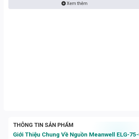
gặp. Với 15 năm kinh nghiệm trong ngành chiếu sáng, Thành Đạt
Xem thêm
LED TDL cam kết mang đến cho bạn giải pháp chiếu sáng hoàn hảo
nhất.
THÔNG TIN SẢN PHẨM
Giới Thiệu Chung Về Nguồn Meanwell ELG-75