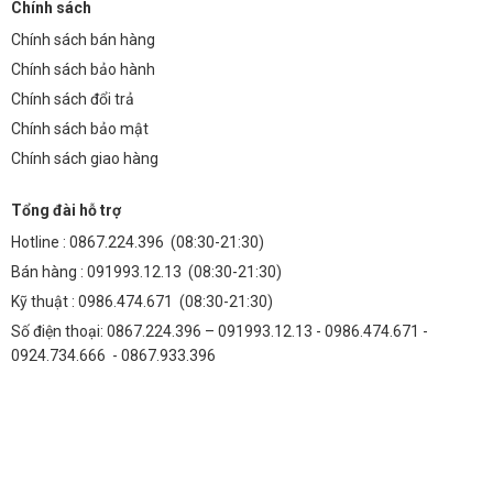
Chính sách
Thành Đạt LED!
Chính sách bán hàng
Tìm hiểu thêm về các giải pháp chiếu sáng tiên tiến khác của chúng
Chính sách bảo hành
tôi:
Top Đèn Đường LED Module 150W
Chính sách đổi trả
Liên hệ với chúng tôi ngay hôm nay để được tư vấn và hỗ trợ tốt nhất:
Chính sách bảo mật
Số 938 đường Quang Trung, Phường Yên Nghĩa, TP Hà Nội, Việt Nam
Chính sách giao hàng
Số điện thoại: 091993.12.13 – 0986.474.671 – 0924.734.666
Tổng đài hỗ trợ
SẢN PHẨM NỔI BẬT
Hotline :
0867.224.396
(08:30-21:30)
Bán hàng :
091993.12.13
(08:30-21:30)
✓
✓
Kỹ thuật :
0986.474.671
(08:30-21:30)
Thành Đạt LED
Đèn Năng Lượng MT
Đèn LED chính hãng
Đèn Năng Lượng Mặt Trời 300W
Số điện thoại: 0867.224.396 – 091993.12.13 - 0986.474.671 -
0924.734.666 - 0867.933.396
Lắp đặt không cần điện lưới,
không cần đào đường, bảo hành
24 tháng.