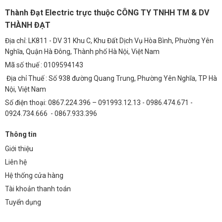
bảo trì định kỳ không?
Thành Đạt Electric trực thuộc CÔNG TY TNHH TM & DV
Nguồn Meanwell ELG-200-C1400B có tuổi thọ cao và ít cần bảo trì.
THÀNH ĐẠT
Tuy nhiên, bạn nên kiểm tra định kỳ các kết nối điện và đảm bảo
Địa chỉ: LK811 - DV 31 Khu C, Khu Đất Dịch Vụ Hòa Bình, Phường Yên
nguồn được đặt ở nơi khô ráo, thoáng mát.
Nghĩa, Quận Hà Đông, Thành phố Hà Nội, Việt Nam
Câu hỏi 4: Tôi có thể điều chỉnh độ sáng của đèn LED
Mã số thuế : 0109594143
khi sử dụng nguồn này không?
Địa chỉ Thuế : Số 938 đường Quang Trung, Phường Yên Nghĩa, TP Hà
Nội, Việt Nam
Có, bạn có thể sử dụng các bộ điều khiển độ sáng (dimmer) tương
Số điện thoại: 0867.224.396 – 091993.12.13 - 0986.474.671 -
thích với nguồn Meanwell ELG-200-C1400B để điều chỉnh độ sáng
0924.734.666 - 0867.933.396
của đèn LED.
Câu hỏi 5: Chính sách bảo hành của nguồn Meanwell
Thông tin
ELG-200-C1400B là gì?
Giới thiệu
Liên hệ
Nguồn Meanwell ELG-200-C1400B thường được bảo hành từ 2 đến 5
Hệ thống cửa hàng
năm, tùy thuộc vào nhà cung cấp. Hãy liên hệ với Thành Đạt LED để
biết thêm chi tiết về chính sách bảo hành.
Tài khoản thanh toán
Tuyển dụng
Bạn đang tìm kiếm giải pháp chiếu sáng hoàn hảo? Hãy khám phá
ngay
Nguồn Meanwell ELG-200-C1400 (198.8W/142V/1400mA)
tại