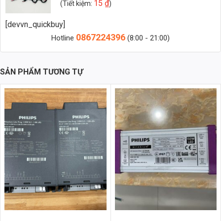
15
₫
Zalo 2 (Hỗ trợ nhanh)
(Tiết kiệm:
)
[devvn_quickbuy]
0867224396
Phân Tích Kỹ Thuật Chi Tiết
Hotline
(8:00 - 21:00)
Thông Số Kỹ Thuật Vượt Trội
Nguồn Meanwell ELG-200-C1400B không chỉ nổi bật về công suất
SẢN PHẨM TƯƠNG TỰ
mà còn sở hữu nhiều thông số kỹ thuật ấn tượng khác. Vỏ ngoài
được chế tạo từ
hợp kim nhôm ADC12
, đảm bảo khả năng tản nhiệt
hiệu quả và bảo vệ các linh kiện bên trong khỏi các tác động từ môi
trường. Nguồn sử dụng chip LED chất lượng cao từ các thương hiệu
hàng đầu như
Bridgelux/Philips
, cho hiệu suất phát sáng
>130lm/W
. Hệ số công suất (PF)
> 0.9
giúp giảm thiểu tổn thất năng
lượng và cải thiện hiệu quả sử dụng điện. Chỉ số hoàn màu (CRI)
> 85
đảm bảo ánh sáng trung thực, tự nhiên, không gây mỏi mắt.
Các Tính Năng Bảo Vệ An Toàn
An toàn luôn là ưu tiên hàng đầu. Nguồn Meanwell ELG-200-C1400B
được trang bị đầy đủ các tính năng bảo vệ như bảo vệ quá áp, quá
dòng, ngắn mạch, quá nhiệt và chống sét lan truyền. Điều này giúp