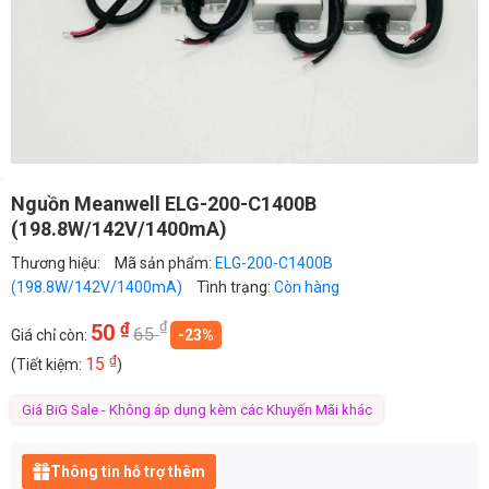
Nguồn Meanwell ELG-200-C1400B
(198.8W/142V/1400mA)
Thương hiệu:
Mã sản phẩm:
ELG-200-C1400B
(198.8W/142V/1400mA)
Tình trạng:
Còn hàng
₫
₫
50
65
Giá chỉ còn:
-23%
₫
15
(Tiết kiệm:
)
Giá BiG Sale - Không áp dụng kèm các Khuyến Mãi khác
Thông tin hỗ trợ thêm