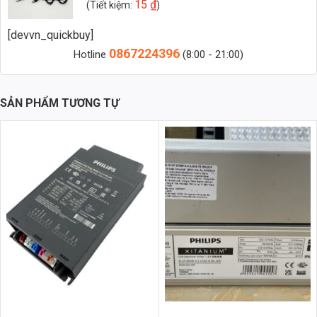
15
₫
(Tiết kiệm:
)
Phân Tích Kỹ Thuật Chi Tiết
Nguồn Meanwell ELG-150-C2100 không chỉ nổi bật về công suất mà
[devvn_quickbuy]
còn được thiết kế với những thông số kỹ thuật tối ưu, đảm bảo hiệu
0867224396
Hotline
(8:00 - 21:00)
suất và độ bền cao:
Vật Liệu và Thiết Kế
SẢN PHẨM TƯƠNG TỰ
Vỏ ngoài của nguồn được chế tạo từ
hợp kim nhôm ADC12
, có khả
năng tản nhiệt tuyệt vời, giúp bảo vệ các linh kiện bên trong khỏi quá
nhiệt và kéo dài tuổi thọ sản phẩm. Thiết kế nhỏ gọn, tiện lợi cho việc
lắp đặt và bảo trì.
Linh Kiện Chất Lượng Cao
Meanwell sử dụng các linh kiện điện tử chất lượng cao trong quá
trình sản xuất ELG-150-C2100, đảm bảo độ tin cậy và ổn định trong
quá trình hoạt động. Đặc biệt, khi kết hợp với các loại chip LED cao
cấp như
chip LED Bridgelux/Philips (>130lm/W)
, nguồn Meanwell
ELG-150-C2100 sẽ mang lại hiệu quả chiếu sáng tối ưu.
Chỉ Số Hiệu Suất
Chỉ số hoàn màu (CRI) của đèn LED sử dụng nguồn này thường đạt