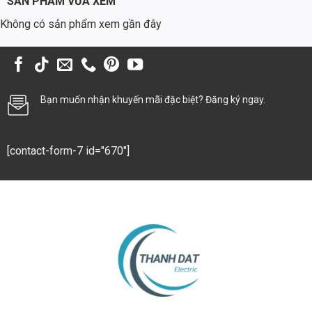
SẢN PHẨM VỪA XEM
trong các nhà xưởng, kho bãi và khu vực sản xuất.
Không có sản phẩm xem gần đây
Chiếu Sáng Thương Mại
Sử dụng trong các cửa hàng, trung tâm thương mại, văn phòng,
khách sạn để tạo ra không gian chiếu sáng đẹp mắt và tiết kiệm năng
lượng.
Bạn muốn nhận khuyến mãi đặc biệt? Đăng ký ngay.
Lưu Ý Quan Trọng Khi Sử Dụng và Lựa Chọn
Để đảm bảo nguồn Meanwell ELG-150-C2100 hoạt động ổn định và
bền bỉ, bạn cần lưu ý:
[contact-form-7 id="670"]
Chọn nguồn có công suất phù hợp với tổng công suất của đèn
LED.
Lắp đặt nguồn ở nơi thoáng mát, tránh ánh nắng trực tiếp và môi
trường ẩm ướt.
Kiểm tra định kỳ các kết nối điện để đảm bảo an toàn.
Sử dụng các thiết bị bảo vệ như cầu chì và bộ chống sét.
Hãy lựa chọn sản phẩm từ các nhà cung cấp uy tín như Thành Đạt