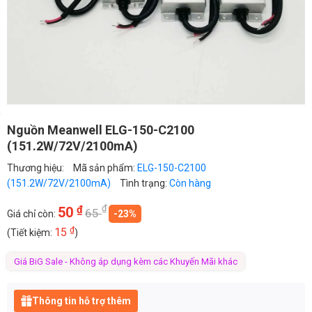
Nguồn Meanwell ELG-150-C2100
(151.2W/72V/2100mA)
Thương hiệu:
Mã sản phẩm:
ELG-150-C2100
(151.2W/72V/2100mA)
Tình trạng:
Còn hàng
₫
₫
50
65
Giá chỉ còn:
-23%
₫
15
(Tiết kiệm:
)
Giá BiG Sale - Không áp dụng kèm các Khuyến Mãi khác
Thông tin hỗ trợ thêm