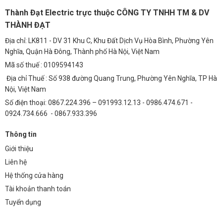
LED để đảm bảo chất lượng và chế độ bảo hành tốt nhất.
Thành Đạt Electric trực thuộc CÔNG TY TNHH TM & DV
Câu Hỏi Thường Gặp (FAQ)
THÀNH ĐẠT
1. Nguồn Meanwell ELG-150-C2100 có những tính
Địa chỉ: LK811 - DV 31 Khu C, Khu Đất Dịch Vụ Hòa Bình, Phường Yên
năng bảo vệ nào?
Nghĩa, Quận Hà Đông, Thành phố Hà Nội, Việt Nam
Nguồn Meanwell ELG-150-C2100 được trang bị đầy đủ các tính năng
Mã số thuế : 0109594143
bảo vệ như bảo vệ quá áp, quá dòng, ngắn mạch và quá nhiệt, đảm
Địa chỉ Thuế : Số 938 đường Quang Trung, Phường Yên Nghĩa, TP Hà
bảo an toàn cho hệ thống chiếu sáng.
Nội, Việt Nam
Số điện thoại: 0867.224.396 – 091993.12.13 - 0986.474.671 -
2. Điện áp đầu vào của nguồn Meanwell ELG-150-
0924.734.666 - 0867.933.396
C2100 là bao nhiêu?
Thông tin
Điện áp đầu vào của nguồn Meanwell ELG-150-C2100 là từ 100VAC
đến 360VAC, tương thích với nhiều hệ thống điện khác nhau.
Giới thiệu
Liên hệ
3. Hiệu suất của nguồn Meanwell ELG-150-C2100 là
Hệ thống cửa hàng
bao nhiêu?
Tài khoản thanh toán
Hiệu suất của nguồn Meanwell ELG-150-C2100 đạt tới 93%, giúp tiết
Tuyển dụng
kiệm điện năng hiệu quả.