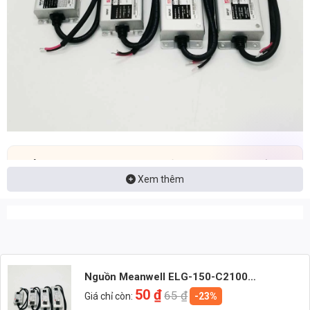
📩 Nhận báo giá đèn LED – tư vấn nhanh & giá tận xưởng
Xem thêm
👉 Nhắn: Loại đèn + Công suất + Số lượng để nhận báo giá
nhanh
🚀 Zalo 1 (Tư vấn chính)
💬 Zalo 2 (Hỗ trợ nhanh)
Nguồn Meanwell ELG-150-C2100
(151.2W/72V/2100mA)
50
₫
65
₫
Giá chỉ còn:
-23%