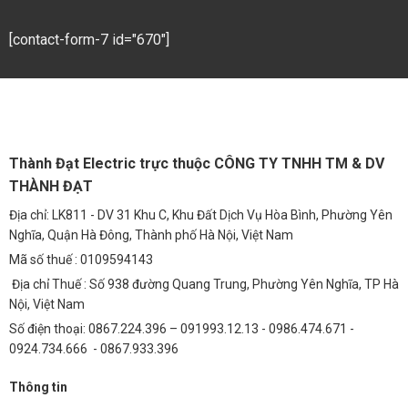
(5 năm)
Tổng chi phí (5
[contact-form-7 id="670"]
5,500,000 VNĐ
9,500,000 VNĐ
năm)
Như bạn có thể thấy, việc sử dụng nguồn Meanwell ELG-150-C1400B
giúp tiết kiệm đáng kể chi phí tiền điện và bảo trì trong vòng 5 năm.
Hướng Dẫn Lựa Chọn Và Sử Dụng Nguồn Meanwell ELG-
150-C1400B
Thành Đạt Electric trực thuộc CÔNG TY TNHH TM & DV
THÀNH ĐẠT
Để đảm bảo nguồn Meanwell ELG-150-C1400B hoạt động hiệu quả
và bền bỉ, bạn cần lưu ý những điều sau:
Địa chỉ: LK811 - DV 31 Khu C, Khu Đất Dịch Vụ Hòa Bình, Phường Yên
Nghĩa, Quận Hà Đông, Thành phố Hà Nội, Việt Nam
Chọn mua sản phẩm từ các nhà cung cấp uy tín như
Nguồn
Mã số thuế : 0109594143
Meanwell ELG-150-C1400 (149.8W/107V/1400mA)
để đảm bảo
chất lượng và nguồn gốc xuất xứ.
Địa chỉ Thuế : Số 938 đường Quang Trung, Phường Yên Nghĩa, TP Hà
Nội, Việt Nam
Kiểm tra kỹ các thông số kỹ thuật và đảm bảo rằng nó phù hợp với
Số điện thoại: 0867.224.396 – 091993.12.13 - 0986.474.671 -
yêu cầu của hệ thống đèn LED.
0924.734.666 - 0867.933.396
Lắp đặt nguồn ở nơi khô ráo, thoáng mát và tránh ánh nắng trực
tiếp.
Thông tin