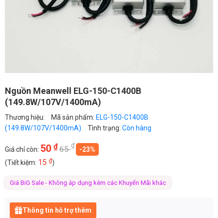
Nguồn Meanwell ELG-150-C1400B
(149.8W/107V/1400mA)
Thương hiệu:
Mã sản phẩm:
ELG-150-C1400B
(149.8W/107V/1400mA)
Tình trạng:
Còn hàng
₫
₫
50
65
Giá chỉ còn:
-23%
₫
15
(Tiết kiệm:
)
Giá BiG Sale - Không áp dụng kèm các Khuyến Mãi khác
Thông tin hỗ trợ thêm