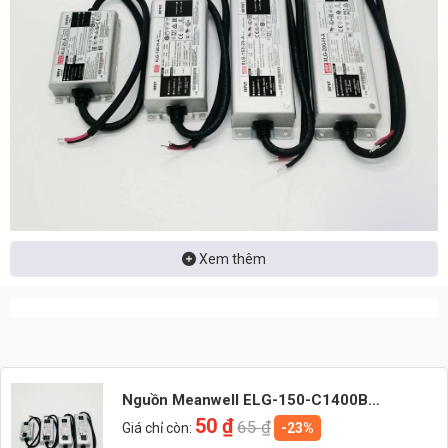
Xem thêm
Nhận báo giá đèn LED – tư vấn nhanh & giá tận xưởng
Nhắn: Loại đèn + Công suất + Số lượng để nhận báo giá
nhanh
Nguồn Meanwell ELG-150-C1400B
Zalo 1 (Tư vấn chính)
(149.8W/107V/1400mA)
50
₫
65
₫
Giá chỉ còn:
-23%