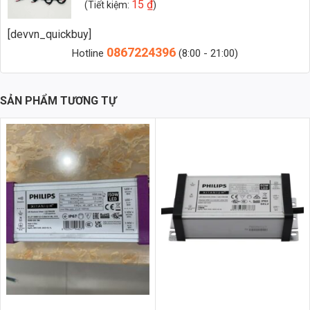
15
₫
(Tiết kiệm:
)
Zalo 2 (Hỗ trợ nhanh)
[devvn_quickbuy]
0867224396
Hotline
(8:00 - 21:00)
Thông Số Kỹ Thuật Chi Tiết Của Nguồn Meanwell ELG-
150-C1400B
Để hiểu rõ hơn về khả năng của nguồn Meanwell ELG-150-C1400B,
SẢN PHẨM TƯƠNG TỰ
chúng ta cần đi sâu vào các thông số kỹ thuật quan trọng:
Công suất đầu ra: 149.8W
Điện áp đầu ra: 107V
Dòng điện đầu ra: 1400mA
Điện áp đầu vào: 220VAC
Hiệu suất: Lên đến 90%
Hệ số công suất (PF): > 0.9
Chỉ số hoàn màu (CRI): > 85
Tiêu chuẩn chống nước: IP67