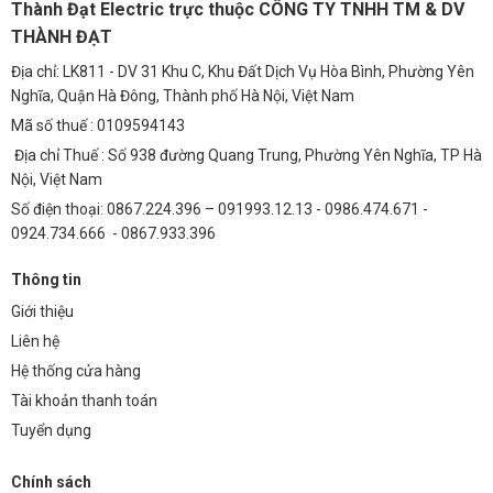
Thành Đạt Electric trực thuộc CÔNG TY TNHH TM & DV
Nhiều khách hàng đã tin tưởng và sử dụng nguồn Meanwell 320W
THÀNH ĐẠT
(XLG-320-H-A) và đánh giá cao về chất lượng, độ ổn định và hiệu quả
Địa chỉ: LK811 - DV 31 Khu C, Khu Đất Dịch Vụ Hòa Bình, Phường Yên
của sản phẩm. Họ nhận thấy rằng nguồn Meanwell giúp giảm thiểu
Nghĩa, Quận Hà Đông, Thành phố Hà Nội, Việt Nam
chi phí điện năng, kéo dài tuổi thọ của đèn LED và đảm bảo an toàn
cho hệ thống chiếu sáng.
Mã số thuế : 0109594143
Địa chỉ Thuế : Số 938 đường Quang Trung, Phường Yên Nghĩa, TP Hà
FAQ – Giải đáp thắc mắc thường gặp
Nội, Việt Nam
Q1: Nguồn Meanwell 320W có phù hợp với loại đèn
Số điện thoại: 0867.224.396 – 091993.12.13 - 0986.474.671 -
LED nào?
0924.734.666 - 0867.933.396
Nguồn Meanwell 320W tương thích với hầu hết các loại đèn LED có
Thông tin
điện áp đầu vào từ 30V đến 56V và dòng điện từ 5.57A đến 7.42A.
Giới thiệu
Q2: Nguồn Meanwell 320W có bảo vệ quá tải không?
Liên hệ
Hệ thống cửa hàng
Có, nguồn Meanwell 320W được trang bị tính năng bảo vệ quá tải,
Tài khoản thanh toán
giúp ngăn ngừa hư hỏng do quá dòng điện.
Tuyển dụng
Q3: Thời gian bảo hành của nguồn Meanwell 320W là
bao lâu?
Chính sách