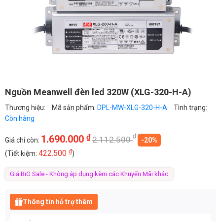
Nguồn Meanwell đèn led 320W (XLG-320-H-A)
Thương hiệu:
Mã sản phẩm:
DPL-MW-XLG-320-H-A
Tình trạng:
Còn hàng
₫
₫
1.690.000
2.112.500
Giá chỉ còn:
-20%
₫
422.500
(Tiết kiệm:
)
Giá BiG Sale - Không áp dụng kèm các Khuyến Mãi khác
Thông tin hỗ trợ thêm