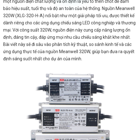
một nguồn điện chất lượng và ổn định là yếu tố then chốt để đảm
bảo hiệu suất, tuổi thọ và độ an toàn của hệ thống. Nguồn Meanwell
320W (XLG-320-H-A) nổi bật như một giải pháp tối ưu, được thiết kế
dành riêng cho các ứng dụng chiếu sáng LED công nghiệp và thương
mại. Với công suất 320W, nguồn điện này cung cấp năng lượng ổn
định, đáng tin cậy, đáp ứng mọi nhu cầu chiếu sáng khắt khe nhất.
Bài viết này sẽ đi sâu vào phân tích kỹ thuật, so sánh kinh tế và các
ứng dụng thực tế của nguồn Meanwell 320W, giúp bạn đưa ra quyết
định sáng suốt nhất cho dự án của mình.