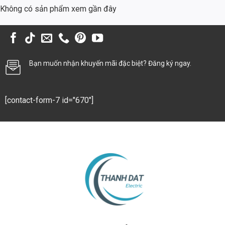
hạn. So sánh với các nguồn điện thông thường, nguồn Meanwell có
Không có sản phẩm xem gần đây
hiệu suất cao hơn, giúp giảm thiểu lượng điện năng tiêu thụ. Bên
cạnh đó, độ bền cao và khả năng bảo vệ toàn diện giúp giảm thiểu chi
phí bảo trì và thay thế. Ước tính, sau 5 năm sử dụng, bạn có thể tiết
kiệm được từ 20% đến 30% chi phí tiền điện và bảo trì so với việc sử
dụng các nguồn điện chất lượng kém.
Bạn muốn nhận khuyến mãi đặc biệt? Đăng ký ngay.
Lợi ích vượt trội khi sử dụng nguồn Meanwell 320W
Tiết kiệm năng lượng:
Hiệu suất cao giúp giảm chi phí điện năng.
[contact-form-7 id="670"]
Độ bền cao:
Thiết kế chắc chắn, linh kiện chất lượng cao đảm bảo
tuổi thọ lâu dài.
Khả năng tương thích:
Phù hợp với nhiều loại đèn LED khác nhau.
An toàn:
Các tính năng bảo vệ toàn diện đảm bảo an toàn cho
người sử dụng và thiết bị.
Thân thiện với môi trường:
Giảm thiểu lượng khí thải carbon, góp
phần bảo vệ môi trường.
Đánh giá từ người sử dụng