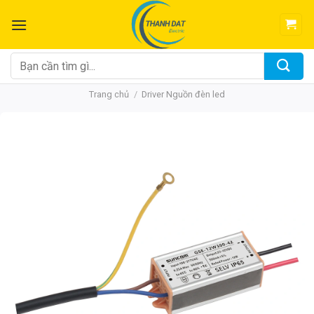
Chuyển
đến
nội
dung
Tìm
kiếm:
Trang chủ
/
Driver Nguồn đèn led