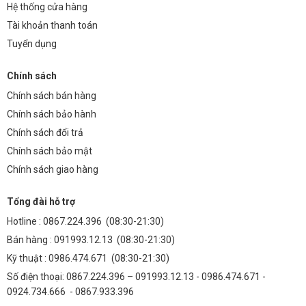
Nguồn Done Highbay 150W tương thích với hầu hết các loại đèn
Hệ thống cửa hàng
Highbay LED 150W trên thị trường. Tuy nhiên, để đảm bảo tương
Tài khoản thanh toán
thích tốt nhất, bạn nên kiểm tra thông số kỹ thuật của đèn và nguồn
Tuyển dụng
trước khi sử dụng.
2. Tuổi thọ của nguồn Done Highbay 150W là bao
Chính sách
lâu?
Chính sách bán hàng
Chính sách bảo hành
Tuổi thọ của nguồn Done Highbay 150W có thể lên đến 50.000 giờ
Chính sách đổi trả
hoạt động, tùy thuộc vào điều kiện sử dụng và bảo trì.
Chính sách bảo mật
3. Nguồn Done Highbay 150W có cần bảo trì định kỳ
Chính sách giao hàng
không?
Tổng đài hỗ trợ
Nguồn Done Highbay 150W không yêu cầu bảo trì định kỳ. Tuy nhiên,
bạn nên kiểm tra nguồn định kỳ để đảm bảo không có dấu hiệu hư
Hotline :
0867.224.396
(08:30-21:30)
hỏng hoặc quá nhiệt.
Bán hàng :
091993.12.13
(08:30-21:30)
4. Nguồn Done Highbay 150W có bảo hành không?
Kỹ thuật :
0986.474.671
(08:30-21:30)
Số điện thoại: 0867.224.396 – 091993.12.13 - 0986.474.671 -
Có, nguồn Done Highbay 150W được bảo hành chính hãng trong
0924.734.666 - 0867.933.396
vòng 2 năm.