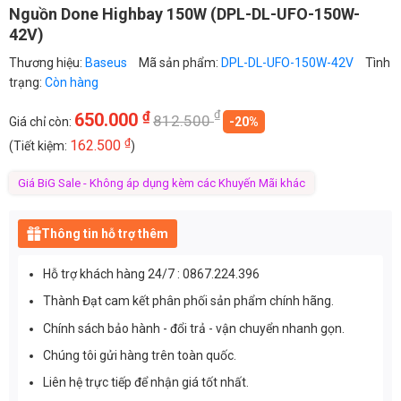
Nguồn Done Highbay 150W (DPL-DL-UFO-150W-
42V)
Thương hiệu:
Baseus
Mã sản phẩm:
DPL-DL-UFO-150W-42V
Tình
trạng:
Còn hàng
₫
₫
650.000
812.500
Giá chỉ còn:
-20%
₫
162.500
(Tiết kiệm:
)
Giá BiG Sale - Không áp dụng kèm các Khuyến Mãi khác
Thông tin hỗ trợ thêm
Hỗ trợ khách hàng 24/7 : 0867.224.396
Thành Đạt cam kết phân phối sản phẩm chính hãng.
Chính sách bảo hành - đổi trả - vận chuyển nhanh gọn.
Chúng tôi gửi hàng trên toàn quốc.
Liên hệ trực tiếp để nhận giá tốt nhất.