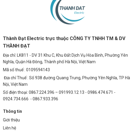
Đây là ứng dụng phổ biến nhất của nguồn Done Highbay. Với khả
năng cung cấp ánh sáng mạnh mẽ và ổn định, nguồn Done Highbay
giúp cải thiện điều kiện làm việc, tăng năng suất lao động và đảm bảo
an toàn trong nhà xưởng, kho bãi.
4.2. Chiếu Sáng Đường Liên Thôn, Đô Thị
Thành Đạt Electric trực thuộc CÔNG TY TNHH TM & DV
Nguồn Done Highbay có thể được sử dụng để chiếu sáng đường liên
THÀNH ĐẠT
thôn, đô thị, đảm bảo an ninh và an toàn giao thông. Với chuẩn
Địa chỉ: LK811 - DV 31 Khu C, Khu Đất Dịch Vụ Hòa Bình, Phường Yên
chống nước IP67, nguồn Done Highbay có thể hoạt động ổn định
Nghĩa, Quận Hà Đông, Thành phố Hà Nội, Việt Nam
trong mọi điều kiện thời tiết.
Mã số thuế : 0109594143
4.3. Chiếu Sáng Bãi Xe, Khu Công Nghiệp
Địa chỉ Thuế : Số 938 đường Quang Trung, Phường Yên Nghĩa, TP Hà
Nguồn Done Highbay cung cấp ánh sáng chất lượng cao, giúp người
Nội, Việt Nam
lái xe dễ dàng quan sát và di chuyển trong bãi xe, khu công nghiệp.
Số điện thoại: 0867.224.396 – 091993.12.13 - 0986.474.671 -
Điều này góp phần giảm thiểu tai nạn và đảm bảo an toàn.
0924.734.666 - 0867.933.396
5. Câu Hỏi Thường Gặp (FAQ)
Thông tin
1. Nguồn Done Highbay 150W có tương thích với tất
Giới thiệu
cả các loại đèn Highbay LED 150W không?
Liên hệ