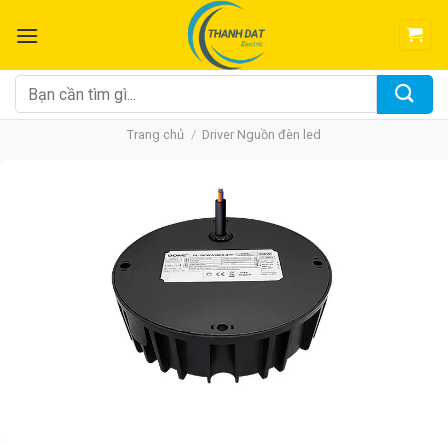
Chuyển
đến
nội
dung
Tìm
kiếm:
Trang chủ
/
Driver Nguồn đèn led