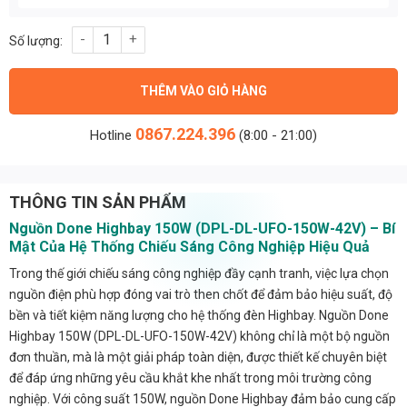
Nguồn Done Highbay 150W (DPL-DL-UFO-150W-42V) số lượng
THÊM VÀO GIỎ HÀNG
0867.224.396
Hotline
(8:00 - 21:00)
THÔNG TIN SẢN PHẨM
Nguồn Done Highbay 150W (DPL-DL-UFO-150W-42V) – Bí
Mật Của Hệ Thống Chiếu Sáng Công Nghiệp Hiệu Quả
Trong thế giới chiếu sáng công nghiệp đầy cạnh tranh, việc lựa chọn
nguồn điện phù hợp đóng vai trò then chốt để đảm bảo hiệu suất, độ
bền và tiết kiệm năng lượng cho hệ thống đèn Highbay. Nguồn Done
Highbay 150W (DPL-DL-UFO-150W-42V) không chỉ là một bộ nguồn
đơn thuần, mà là một giải pháp toàn diện, được thiết kế chuyên biệt
để đáp ứng những yêu cầu khắt khe nhất trong môi trường công
nghiệp. Với công suất 150W, nguồn Done Highbay đảm bảo cung cấp