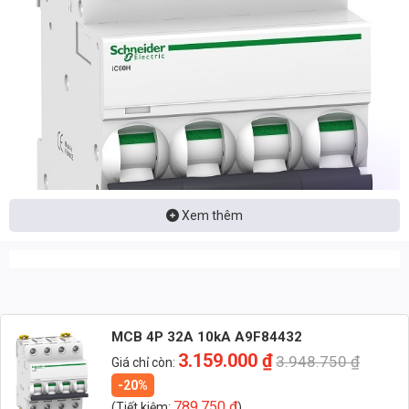
Xem thêm
Nhận báo giá đèn LED – tư vấn nhanh & giá tận xưởng
MCB 4P 32A 10kA A9F84432
Nhắn: Loại đèn + Công suất + Số lượng để nhận báo giá
3.159.000
₫
3.948.750
₫
Giá chỉ còn:
nhanh
-20%
789.750
₫
(Tiết kiệm:
)