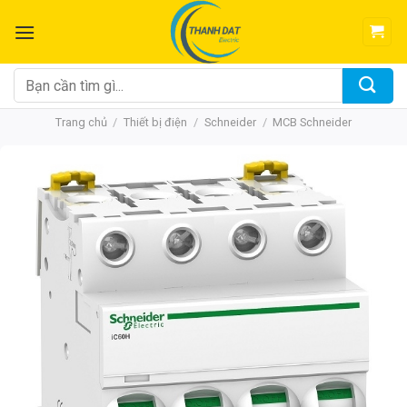
Chuyển
đến
nội
dung
Tìm
kiếm:
Trang chủ
/
Thiết bị điện
/
Schneider
/
MCB Schneider