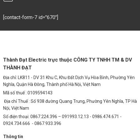
Ứng Dụng Chi Tiết Theo Lĩnh Vực
Chiếu Sáng Công Nghiệp
[contact-form-7 id="670"]
MCB 4P 32A 10kA A9F84432 là lựa chọn lý tưởng để bảo vệ hệ thống
chiếu sáng công nghiệp, đặc biệt là các khu vực có công suất lớn và
yêu cầu độ an toàn cao. Nó đảm bảo hoạt động ổn định của hệ thống
chiếu sáng, ngăn ngừa nguy cơ cháy nổ do quá tải hoặc ngắn mạch.
Hệ Thống Điện Dân Dụng
Thành Đạt Electric trực thuộc CÔNG TY TNHH TM & DV
THÀNH ĐẠT
Trong các hộ gia đình, MCB này bảo vệ các mạch điện chính, đảm
bảo an toàn cho các thiết bị điện gia dụng và hệ thống điện trong
Địa chỉ: LK811 - DV 31 Khu C, Khu Đất Dịch Vụ Hòa Bình, Phường Yên
nhà. Việc lắp đặt MCB phù hợp giúp ngăn ngừa các sự cố điện có thể
Nghĩa, Quận Hà Đông, Thành phố Hà Nội, Việt Nam
gây nguy hiểm cho người sử dụng.
Mã số thuế : 0109594143
Bảo Vệ Máy Móc Thiết Bị
Địa chỉ Thuế : Số 938 đường Quang Trung, Phường Yên Nghĩa, TP Hà
Nội, Việt Nam
MCB 4P 32A 10kA A9F84432 bảo vệ các máy móc và thiết bị công
Số điện thoại: 0867.224.396 – 091993.12.13 - 0986.474.671 -
nghiệp khỏi hư hỏng do quá tải hoặc ngắn mạch, giúp kéo dài tuổi
0924.734.666 - 0867.933.396
thọ của thiết bị và giảm thiểu chi phí sửa chữa.
Thông Số Kỹ Thuật Quan Trọng Cần Lưu Ý
Thông tin