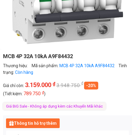
MCB 4P 32A 10kA A9F84432
Thương hiệu:
Mã sản phẩm:
MCB 4P 32A 10kA A9F84432
Tình
trạng:
Còn hàng
₫
₫
3.159.000
3.948.750
Giá chỉ còn:
-20%
₫
789.750
(Tiết kiệm:
)
Giá BiG Sale - Không áp dụng kèm các Khuyến Mãi khác
Thông tin hỗ trợ thêm