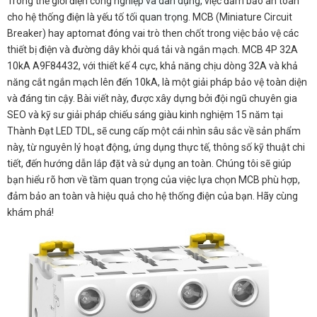
Trong thế giới điện công nghiệp và dân dụng, việc đảm bảo an toàn
cho hệ thống điện là yếu tố tối quan trọng. MCB (Miniature Circuit
Breaker) hay aptomat đóng vai trò then chốt trong việc bảo vệ các
thiết bị điện và đường dây khỏi quá tải và ngắn mạch. MCB 4P 32A
10kA A9F84432, với thiết kế 4 cực, khả năng chịu dòng 32A và khả
năng cắt ngắn mạch lên đến 10kA, là một giải pháp bảo vệ toàn diện
và đáng tin cậy. Bài viết này, được xây dựng bởi đội ngũ chuyên gia
SEO và kỹ sư giải pháp chiếu sáng giàu kinh nghiệm 15 năm tại
Thành Đạt LED TDL, sẽ cung cấp một cái nhìn sâu sắc về sản phẩm
này, từ nguyên lý hoạt động, ứng dụng thực tế, thông số kỹ thuật chi
tiết, đến hướng dẫn lắp đặt và sử dụng an toàn. Chúng tôi sẽ giúp
bạn hiểu rõ hơn về tầm quan trọng của việc lựa chọn MCB phù hợp,
đảm bảo an toàn và hiệu quả cho hệ thống điện của bạn. Hãy cùng
khám phá!