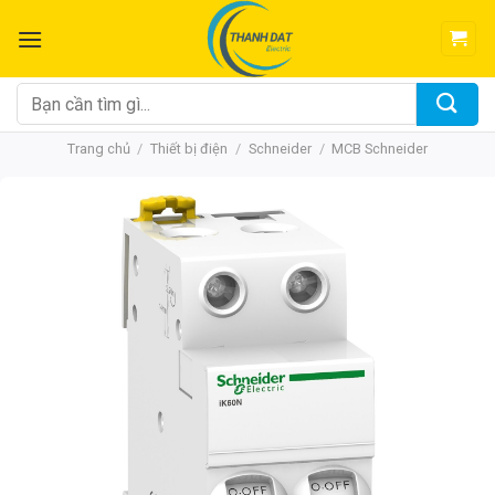
Chuyển
đến
nội
dung
Tìm
kiếm:
Trang chủ
/
Thiết bị điện
/
Schneider
/
MCB Schneider