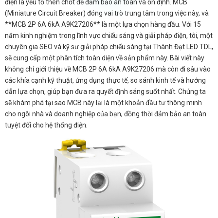
điện là yếu tố then chốt để đảm bảo an toàn và ổn định. MCB
(Miniature Circuit Breaker) đóng vai trò trung tâm trong việc này, và
**MCB 2P 6A 6kA A9K27206** là một lựa chọn hàng đầu. Với 15
năm kinh nghiệm trong lĩnh vực chiếu sáng và giải pháp điện, tôi, một
chuyên gia SEO và kỹ sư giải pháp chiếu sáng tại Thành Đạt LED TDL,
sẽ cung cấp một phân tích toàn diện về sản phẩm này. Bài viết này
không chỉ giới thiệu về MCB 2P 6A 6kA A9K27206 mà còn đi sâu vào
các khía cạnh kỹ thuật, ứng dụng thực tế, so sánh kinh tế và hướng
dẫn lựa chọn, giúp bạn đưa ra quyết định sáng suốt nhất. Chúng ta
sẽ khám phá tại sao MCB này lại là một khoản đầu tư thông minh
cho ngôi nhà và doanh nghiệp của bạn, đồng thời đảm bảo an toàn
tuyệt đối cho hệ thống điện.