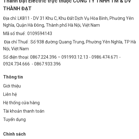
Thành Đạt Electric trực thuộc CÔNG TY TNHH TM & DV
Việc sử dụng MCB 2P 6A 6kA A9K27206 mang lại lợi ích kinh tế lâu
THÀNH ĐẠT
dài:
Địa chỉ: LK811 - DV 31 Khu C, Khu Đất Dịch Vụ Hòa Bình, Phường Yên
Chi Phí Điện
Nghĩa, Quận Hà Đông, Thành phố Hà Nội, Việt Nam
Bằng cách ngăn ngừa các sự cố quá tải và ngắn mạch, MCB giúp
Mã số thuế : 0109594143
giảm thiểu nguy cơ hư hỏng thiết bị, từ đó giảm chi phí sửa chữa và
Địa chỉ Thuế : Số 938 đường Quang Trung, Phường Yên Nghĩa, TP Hà
thay thế.
Nội, Việt Nam
Chi Phí Bảo Trì
Số điện thoại: 0867.224.396 – 091993.12.13 - 0986.474.671 -
0924.734.666 - 0867.933.396
MCB có độ bền cao và ít cần bảo trì, giúp giảm chi phí bảo trì hệ
thống điện.
Thông tin
Phân Tích Sau 5 Năm
Giới thiệu
Sau 5 năm sử dụng, chi phí đầu tư ban đầu cho MCB sẽ được bù đắp
Liên hệ
bởi các khoản tiết kiệm từ việc giảm chi phí sửa chữa, thay thế thiết bị
Hệ thống cửa hàng
và bảo trì.
Tài khoản thanh toán
Hướng Dẫn Lựa Chọn
Tuyển dụng
Để lựa chọn MCB 2P 6A 6kA A9K27206 phù hợp, bạn cần lưu ý:
Chính sách
Dòng Điện Định Mức
: Chọn MCB có dòng điện định mức phù hợp