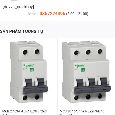
Zalo 2 (Hỗ trợ nhanh)
[devvn_quickbuy]
0867224396
Hotline
(8:00 - 21:00)
MCB 2P 6A 6kA A9K27206 Là Gì?
MCB (Miniature Circuit Breaker), hay còn gọi là aptomat, là một thiết
SẢN PHẨM TƯƠNG TỰ
bị đóng cắt tự động, có chức năng bảo vệ mạch điện khỏi các sự cố
quá tải và ngắn mạch. **MCB 2P 6A 6kA A9K27206** là một loại
MCB cụ thể với các thông số kỹ thuật quan trọng:
2P
: Số cực, cho biết MCB này có 2 cực, phù hợp cho mạch điện 1
pha.
6A
: Dòng điện định mức, là dòng điện tối đa mà MCB có thể chịu
đựng được trong điều kiện hoạt động bình thường.
6kA
: Khả năng cắt ngắn mạch, thể hiện dòng điện ngắn mạch tối
đa mà MCB có thể cắt được một cách an toàn, bảo vệ thiết bị và
hệ thống.
A9K27206
: Mã sản phẩm, giúp xác định chính xác nhà sản xuất
và các thông số kỹ thuật chi tiết.
MCB 2P 63A 4.5kA EZ9F34263
MCB 3P 16A 4.5kA EZ9F34316