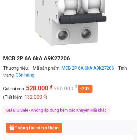
MCB 2P 6A 6kA A9K27206
Thương hiệu:
Mã sản phẩm:
MCB 2P 6A 6kA A9K27206
Tình
trạng:
Còn hàng
₫
₫
528.000
660.000
Giá chỉ còn:
-20%
₫
132.000
(Tiết kiệm:
)
Giá BiG Sale - Không áp dụng kèm các Khuyến Mãi khác
Thông tin hỗ trợ thêm