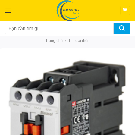
Chuyển
đến
nội
dung
Tìm
kiếm:
Trang chủ
/
Thiết bị điện