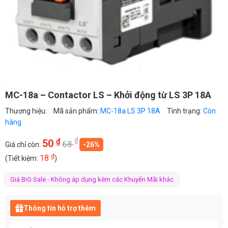
MC-18a – Contactor LS – Khởi động từ LS 3P 18A
Thương hiệu:
Mã sản phẩm:
MC-18a LS 3P 18A
Tình trạng:
Còn
hàng
₫
₫
50
68
Giá chỉ còn:
-26%
₫
18
(Tiết kiệm:
)
Giá BiG Sale - Không áp dụng kèm các Khuyến Mãi khác
Thông tin hỗ trợ thêm