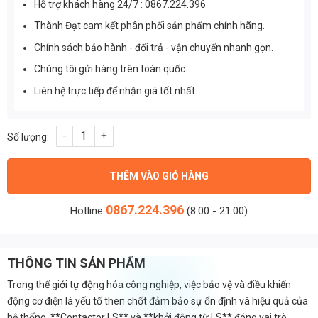
Hỗ trợ khách hàng 24/7 : 0867.224.396
Thành Đạt cam kết phân phối sản phẩm chính hãng.
Chính sách bảo hành - đổi trả - vận chuyển nhanh gọn.
Chúng tôi gửi hàng trên toàn quốc.
Liên hệ trực tiếp để nhận giá tốt nhất.
MC-18a - Contactor LS - Khởi động từ LS 3P 18A số lượng
THÊM VÀO GIỎ HÀNG
0867.224.396
Hotline
(8:00 - 21:00)
THÔNG TIN SẢN PHẨM
Trong thế giới tự động hóa công nghiệp, việc bảo vệ và điều khiển
động cơ điện là yếu tố then chốt đảm bảo sự ổn định và hiệu quả của
hệ thống. **Contactor LS** và **khởi động từ LS** đóng vai trò