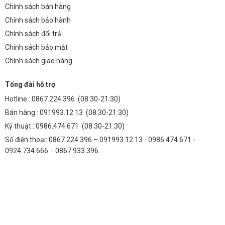
Chính sách bán hàng
ở những nơi có nhiều bụi bẩn hoặc tiếp xúc trực tiếp với nước.
Chính sách bảo hành
5. Tôi có thể mua MC-18a ở đâu?
Chính sách đổi trả
Bạn có thể mua **MC-18a – Contactor LS – Khởi động từ LS 3P
Chính sách bảo mật
18A** chính hãng tại Thành Đạt LED TDL. Chúng tôi cam kết cung
Chính sách giao hàng
cấp sản phẩm chất lượng cao với giá cả cạnh tranh và dịch vụ hỗ trợ
tận tình.
Tổng đài hỗ trợ
Liên kết hữu ích
Hotline :
0867.224.396
(08:30-21:30)
Bạn có thể tham khảo thêm các sản phẩm tương tự:
Bán hàng :
091993.12.13
(08:30-21:30)
Kỹ thuật :
0986.474.671
(08:30-21:30)
MC-18b – Contactor LS – Khởi động từ LS 3P 18A
Số điện thoại: 0867.224.396 – 091993.12.13 - 0986.474.671 -
MC-9b – Contactor LS – Khởi động từ LS 3P 9A
0924.734.666 - 0867.933.396
Để tìm hiểu thêm về các giải pháp tự động hóa công nghiệp, vui lòng
truy cập:
Blog Thành Đạt LED
Thông tin liên hệ:
Số 938 đường Quang Trung, Phường Yên Nghĩa, TP Hà Nội, Việt Nam