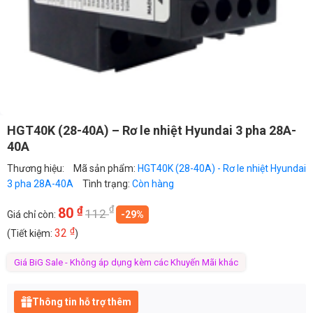
HGT40K (28-40A) – Rơ le nhiệt Hyundai 3 pha 28A-
40A
Thương hiệu:
Mã sản phẩm:
HGT40K (28-40A) - Rơ le nhiệt Hyundai
3 pha 28A-40A
Tình trạng:
Còn hàng
₫
₫
80
112
Giá chỉ còn:
-29%
₫
32
(Tiết kiệm:
)
Giá BiG Sale - Không áp dụng kèm các Khuyến Mãi khác
Thông tin hỗ trợ thêm