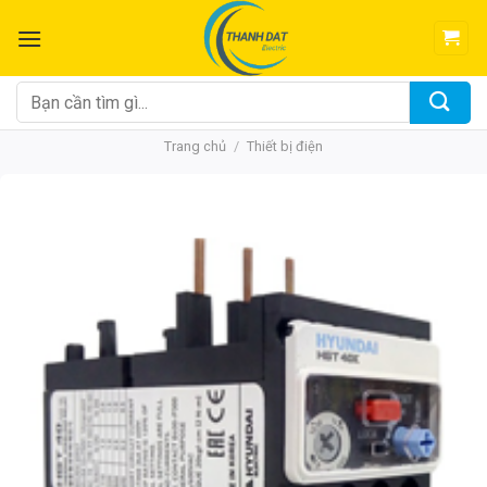
Chuyển
đến
nội
dung
Tìm
kiếm:
Trang chủ
/
Thiết bị điện