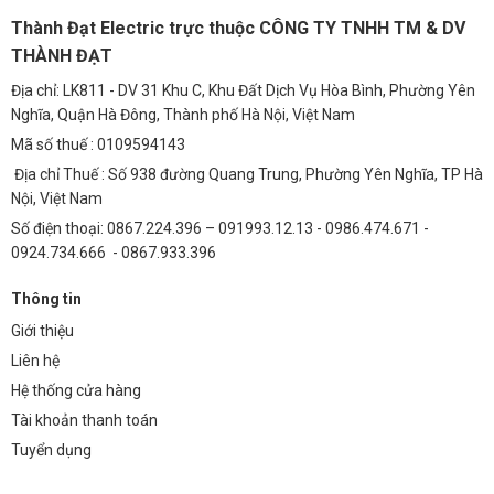
1. Rơ le nhiệt HGT40K có dễ dàng điều chỉnh dòng
Thành Đạt Electric trực thuộc CÔNG TY TNHH TM & DV
điện không?
THÀNH ĐẠT
Có, rơ le nhiệt HGT40K được thiết kế với núm điều chỉnh dòng điện
Địa chỉ: LK811 - DV 31 Khu C, Khu Đất Dịch Vụ Hòa Bình, Phường Yên
trực quan, giúp bạn dễ dàng điều chỉnh dòng điện bảo vệ phù hợp với
Nghĩa, Quận Hà Đông, Thành phố Hà Nội, Việt Nam
động cơ của mình.
Mã số thuế : 0109594143
Địa chỉ Thuế : Số 938 đường Quang Trung, Phường Yên Nghĩa, TP Hà
2. Rơ le nhiệt HGT40K có cần bảo trì định kỳ không?
Nội, Việt Nam
Rơ le nhiệt HGT40K không yêu cầu bảo trì định kỳ. Tuy nhiên, bạn nên
Số điện thoại: 0867.224.396 – 091993.12.13 - 0986.474.671 -
kiểm tra định kỳ để đảm bảo rơ le hoạt động bình thường.
0924.734.666 - 0867.933.396
3. Rơ le nhiệt HGT40K có phù hợp với động cơ có tần
Thông tin
số biến thiên (VFD) không?
Giới thiệu
Có, rơ le nhiệt HGT40K có thể sử dụng với động cơ có tần số biến
Liên hệ
thiên (VFD). Tuy nhiên, bạn cần điều chỉnh dòng điện bảo vệ phù hợp
Hệ thống cửa hàng
với dòng điện đầu ra của VFD.
Tài khoản thanh toán
4. Làm thế nào để chọn rơ le nhiệt phù hợp với động
Tuyển dụng
cơ?