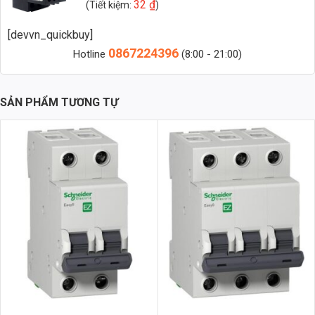
32
₫
(Tiết kiệm:
)
Nhà sản xuất:
Hyundai
[devvn_quickbuy]
Model:
HGT40K (28-40A)
0867224396
Hotline
(8:00 - 21:00)
Điện áp định mức:
AC 220V/380V
Dải điều chỉnh dòng điện:
28A – 40A
SẢN PHẨM TƯƠNG TỰ
Số pha:
3 pha
Thời gian tác động:
Có thể điều chỉnh
Nhiệt độ hoạt động:
-25°C đến +60°C
Độ ẩm:
95% RH
Tiêu chuẩn:
IEC 60947-4-1
Nguyên lý hoạt động của Rơ le nhiệt HGT40K
Rơ le nhiệt HGT40K hoạt động dựa trên nguyên lý giãn nở nhiệt của
kim loại. Khi dòng điện chạy qua động cơ vượt quá giá trị định mức,
nhiệt độ của phần tử cảm nhiệt trong rơ le sẽ tăng lên. Khi nhiệt độ
đạt đến một ngưỡng nhất định, phần tử cảm nhiệt sẽ giãn nở, kích