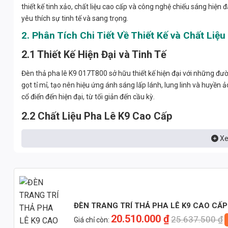
thiết kế tinh xảo, chất liệu cao cấp và công nghệ chiếu sáng hiện
yêu thích sự tinh tế và sang trọng.
2. Phân Tích Chi Tiết Về Thiết Kế và Chất Liệu
2.1 Thiết Kế Hiện Đại và Tinh Tế
Đèn thả pha lê K9 017T800 sở hữu thiết kế hiện đại với những đườn
gọt tỉ mỉ, tạo nên hiệu ứng ánh sáng lấp lánh, lung linh và huyền 
cổ điển đến hiện đại, từ tối giản đến cầu kỳ.
2.2 Chất Liệu Pha Lê K9 Cao Cấp
Pha lê K9 là một loại pha lê cao cấp được sản xuất từ thủy tinh vớ
Xe
suốt, độ sáng và độ bền vượt trội so với các loại pha lê thông th
ứng ánh sáng rực rỡ và đẹp mắt. Ngoài ra, pha lê K9 còn có khả 
phẩm.
3. Ưu Điểm Vượt Trội Về Kỹ Thuật và Công Ng
3.1 Hợp Kim Nhôm ADC12
ĐÈN TRANG TRÍ THẢ PHA LÊ K9 CAO CẤP
20.510.000
₫
25.637.500
₫
Giá chỉ còn:
Khung đèn được chế tạo từ hợp kim nhôm ADC12, một loại hợp k