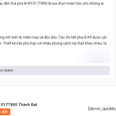
 đại, đèn thả pha lê K9 017T800 là lựa chọn hoàn hảo cho những ai
g nét tinh tế, mềm mại và độc đáo. Các chi tiết pha lê K9 được cắt
ảo. Thiết kế này phù hợp với nhiều phong cách nội thất khác nhau, từ
i hàm lượng oxit chì cao. Điều này mang lại cho pha lê K9 độ trong
m thêm
ường. Pha lê K9 cũng có khả năng tán sắc ánh sáng tốt, tạo nên hiệu
năng chống trầy xước và chịu va đập tốt, đảm bảo độ bền cho sản
hệ
 017T800 Thành Đạt
[devvn_quickbu
-20%
im nhôm có độ bền cao, khả năng chống ăn mòn tốt và khả năng tản