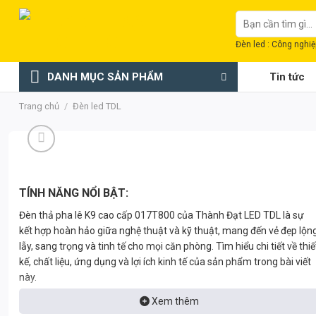
Chuyển
Tìm
đến
kiếm:
nội
Đèn led : Công nghiệp
dung
DANH MỤC SẢN PHẨM
Tin tức
Trang chủ
/
Đèn led TDL
TÍNH NĂNG NỔI BẬT:
Đèn thả pha lê K9 cao cấp 017T800 của Thành Đạt LED TDL là sự
kết hợp hoàn hảo giữa nghệ thuật và kỹ thuật, mang đến vẻ đẹp lộn
lẫy, sang trọng và tinh tế cho mọi căn phòng. Tìm hiểu chi tiết về thiế
kế, chất liệu, ứng dụng và lợi ích kinh tế của sản phẩm trong bài viết
này.
Xem thêm