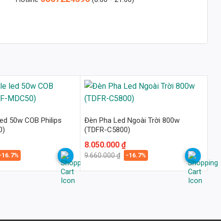
ed 50w COB Philips
Đèn Pha Led Ngoài Trời 800w
0)
(TDFR-C5800)
Giá
Giá
8.050.000
₫
gốc
hiện
-16.7%
-16.7%
9.660.000
₫
là:
tại
9.660.000 ₫.
là:
8.050.000 ₫.