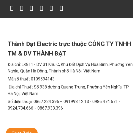
Đèn thả pha lê K9 017T800 có thể được sử dụng trong nhiều khô
Phòng khách: Tạo điểm nhấn sang trọng và đẳng cấp cho khôn
Phòng ăn: Tạo không gian ấm cúng và lãng mạn cho các bữa ă
Phòng ngủ: Tạo không gian thư giãn và yên tĩnh.
Thành Đạt Electric trực thuộc CÔNG TY TNHH
Nhà hàng, khách sạn: Tạo không gian sang trọng và ấn tượng
TM & DV THÀNH ĐẠT
Văn phòng, showroom: Tạo không gian chuyên nghiệp và hiện 
Địa chỉ: LK811 - DV 31 Khu C, Khu Đất Dịch Vụ Hòa Bình, Phường Yên
6. FAQs – Giải Đáp Thắc Mắc
Nghĩa, Quận Hà Đông, Thành phố Hà Nội, Việt Nam
1. Đèn thả pha lê K9 cao cấp 017T800 có bảo hàn
Mã số thuế : 0109594143
Địa chỉ Thuế : Số 938 đường Quang Trung, Phường Yên Nghĩa, TP
Có, Thành Đạt LED TDL cung cấp chế độ bảo hành 2 năm cho đèn 
Hà Nội, Việt Nam
cam kết hỗ trợ khách hàng trong suốt quá trình sử dụng sản phẩ
Số điện thoại: 0867.224.396 – 091993.12.13 - 0986.474.671 -
2. Cách vệ sinh đèn chùm này như thế nào?
0924.734.666 - 0867.933.396
Để vệ sinh đèn, bạn có thể sử dụng khăn mềm và dung dịch vệ si
hoặc các vật liệu cứng có thể làm trầy xước bề mặt pha lê.