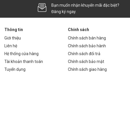
Bạn muốn nhận khuyến mãi đặc biệt?
ng gian khác nhau, bao gồm:
Đăng ký ngay.
g gian tiếp khách.
n gia đình.
Thông tin
Chính sách
Giới thiệu
Chính sách bán hàng
 cho khách hàng.
Liên hệ
Chính sách bảo hành
Hệ thống cửa hàng
Chính sách đổi trả
đại.
Tài khoản thanh toán
Chính sách bảo mật
Tuyển dụng
Chính sách giao hàng
h không?
thả pha lê K9 cao cấp 017T800, kể từ ngày mua hàng. Chúng tôi
m.
nh chuyên dụng cho pha lê. Tránh sử dụng các chất tẩy rửa mạnh