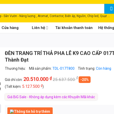
 - Sân Vườn - Năng lượng , Atomat, Contactor, Biến áp, Nguồn, Chip led, Quạt ...
Cửa hàng
Liên hệ
Tài khoản thanh toán
Hệ thốn
ĐÈN TRANG TRÍ THẢ PHA LÊ K9 CAO CẤP 017
Thành Đạt
Thương hiệu:
Mã sản phẩm:
TDL-017T800
Tình trạng:
Còn hàng
₫
₫
20.510.000
25.637.500
Giá chỉ còn:
-20%
g
₫
5.127.500
(Tiết kiệm:
)
t
Giá BiG Sale - Không áp dụng kèm các Khuyến Mãi khác
Thông tin hỗ trợ thêm