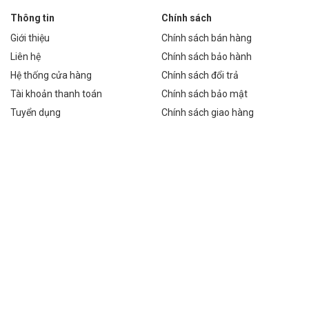
Thông tin
Chính sách
g trung bình 8 giờ/ngày. So sánh với đèn sợi đốt và đèn huỳnh
Giới thiệu
Chính sách bán hàng
Liên hệ
Chính sách bảo hành
đèn sợi đốt và 50% so với đèn huỳnh quang.
Hệ thống cửa hàng
Chính sách đổi trả
thiểu chi phí thay thế bóng đèn.
Tài khoản thanh toán
Chính sách bảo mật
Tuyển dụng
Chính sách giao hàng
au, từ phòng khách, phòng ăn đến phòng ngủ, phòng khách sạn, nhà
g gian tiếp khách.
 ăn gia đình.