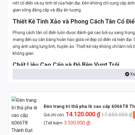
nét cổ điển và sự tinh tế của hiện đại. Đèn không chỉ cung cấp 
gian sống đẳng cấp và đầy ấn tượng.
Thiết Kế Tinh Xảo và Phong Cách Tân Cổ Đi
Phong cách tân cổ điển luôn được đánh giá cao bởi sự sang trọng,
mang đến sự cân bằng hoàn hảo giữa vẻ đẹp cổ điển và hiện đại. Cá
ứng ánh sáng lung linh, huyền ảo. Thiết kế này không chỉ làm nổi
không gian.
Chất Liệu Cao Cấp và Độ Bền Vượt Trội
Xe
Đèn 6066T8 được chế tác từ những vật liệu cao cấp nhất, đảm bả
ADC12, có khả năng chống ăn mòn, chống oxy hóa và chịu lực tốt. C
cao và khả năng tán sắc ánh sáng tuyệt vời. Sự kết hợp hoàn hảo
độ bền vượt trội, có thể sử dụng trong nhiều năm mà không lo bị 
Phân Tích Kỹ Thuật Chi Tiết
Đèn trang trí thả pha lê cao cấp 6066T8 T
14.120.000
₫
17.650.000
₫
Giá chỉ còn:
Để đảm bảo chất lượng và hiệu suất tối ưu, đèn 6066T8 được tran
3.530.000
₫
(Tiết kiệm:
)
Vật Liệu và Cấu Tạo