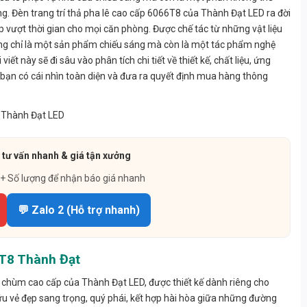
ng. Đèn trang trí thả pha lê cao cấp 6066T8 của Thành Đạt LED ra đời
p vượt thời gian cho mọi căn phòng. Được chế tác từ những vật liệu
ông chỉ là một sản phẩm chiếu sáng mà còn là một tác phẩm nghệ
t này sẽ đi sâu vào phân tích chi tiết về thiết kế, chất liệu, ứng
 bạn có cái nhìn toàn diện và đưa ra quyết định mua hàng thông
 tư vấn nhanh & giá tận xưởng
 + Số lượng để nhận báo giá nhanh
💬 Zalo 2 (Hỗ trợ nhanh)
6T8 Thành Đạt
 chùm cao cấp của Thành Đạt LED, được thiết kế dành riêng cho
 vẻ đẹp sang trọng, quý phái, kết hợp hài hòa giữa những đường