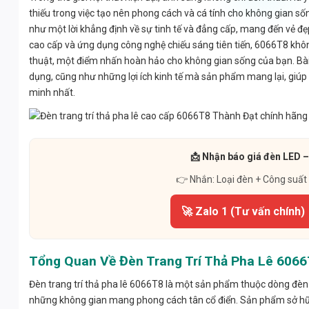
thiếu trong việc tạo nên phong cách và cá tính cho không gian số
như một lời khẳng định về sự tinh tế và đẳng cấp, mang đến vẻ đẹ
cao cấp và ứng dụng công nghệ chiếu sáng tiên tiến, 6066T8 kh
thuật, một điểm nhấn hoàn hảo cho không gian sống của bạn. Bài viế
dụng, cũng như những lợi ích kinh tế mà sản phẩm mang lại, giúp
minh nhất.
📩 Nhận báo giá đèn LED –
👉 Nhắn: Loại đèn + Công suất
🚀 Zalo 1 (Tư vấn chính)
Tổng Quan Về Đèn Trang Trí Thả Pha Lê 606
Đèn trang trí thả pha lê 6066T8 là một sản phẩm thuộc dòng đèn
những không gian mang phong cách tân cổ điển. Sản phẩm sở hữu