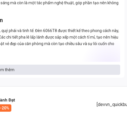
ánh sáng mà còn là một tác phẩm nghệ thuật, góp phần tạo nên không
ển
 quý phái và tinh tế. Đèn 6066T8 được thiết kế theo phong cách này,
c chi tiết pha lê lấp lánh được sắp xếp một cách tỉ mỉ, tạo nên hiệu
 bật vẻ đẹp của căn phòng mà còn tạo chiều sâu và sự lôi cuốn cho
m thêm
o độ bền và tuổi thọ lâu dài. Khung đèn được làm từ hợp kim nhôm
ác chi tiết pha lê được làm từ thủy tinh cao cấp, có độ trong suốt
 giữa chất liệu và công nghệ sản xuất đã tạo nên một sản phẩm có
hư hỏng.
hành Đạt
[devvn_quickbu
-20%
g bị những công nghệ tiên tiến nhất: