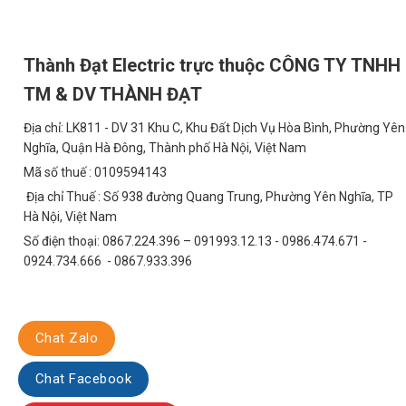
Phân Tích Chi Phí Sau 5 Năm
Giả sử bạn sử dụng đèn 6066T8 trong 5 năm, với thời gian sử dụn
quang, bạn sẽ tiết kiệm được một khoản tiền đáng kể:
Thành Đạt Electric trực thuộc CÔNG TY TNHH
Chi phí tiền điện:
Đèn LED tiết kiệm hơn 80% điện năng so với 
TM & DV THÀNH ĐẠT
Chi phí bảo trì:
Tuổi thọ của đèn LED cao hơn nhiều, giúp giảm 
Địa chỉ: LK811 - DV 31 Khu C, Khu Đất Dịch Vụ Hòa Bình, Phường Yên
Nghĩa, Quận Hà Đông, Thành phố Hà Nội, Việt Nam
Ứng Dụng Đa Dạng và Linh Hoạt
Mã số thuế : 0109594143
Đèn 6066T8 có thể được sử dụng trong nhiều không gian khác nh
Địa chỉ Thuế : Số 938 đường Quang Trung, Phường Yên Nghĩa, TP
hàng, quán cafe…
Hà Nội, Việt Nam
Ứng Dụng Cụ Thể
Số điện thoại: 0867.224.396 – 091993.12.13 - 0986.474.671 -
0924.734.666 - 0867.933.396
Phòng khách:
Tạo điểm nhấn sang trọng và đẳng cấp cho khôn
Phòng ăn:
Mang đến không gian ấm cúng và lãng mạn cho bữa
Phòng ngủ:
Tạo không gian thư giãn và yên tĩnh để nghỉ ngơi.
Chat Zalo
FAQ – Giải Đáp Thắc Mắc Của Khách Hàng
Chat Facebook