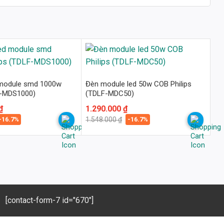
 module smd 1000w
Đèn module led 50w COB Philips
F-MDS1000)
(TDLF-MDC50)
₫
Giá
Giá
1.290.000
₫
gốc
hiện
-16.7%
-16.7%
1.548.000
₫
là:
tại
1.548.000 ₫.
là:
1.290.000 ₫.
[contact-form-7 id="670"]