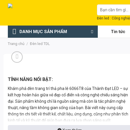
Chuyển
Tìm
đến
kiếm:
nội
Đèn led : Công nghiệp
dung
DANH MỤC SẢN PHẨM
Tin tức
Trang chủ
/
Đèn led TDL
TÍNH NĂNG NỔI BẬT:
Khám phá đèn trang trí thả pha lê 6066T8 của Thành Đạt LED – sự
kết hợp hoàn hảo giữa vẻ đẹp cổ điển và công nghệ chiếu sáng hiện
đại. Sản phẩm không chỉ là nguồn sáng mà còn là tác phẩm nghệ
thuật, nâng tầm không gian sống của bạn. Bài viết này cung cấp
thông tin chi tiết về thiết kế, chất liệu, ứng dụng, cũng như phân tích
kinh tế và kỹ thuật để giúp bạn đưa ra lựa chọn sáng suốt.