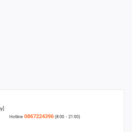
y]
0867224396
Hotline
(8:00 - 21:00)