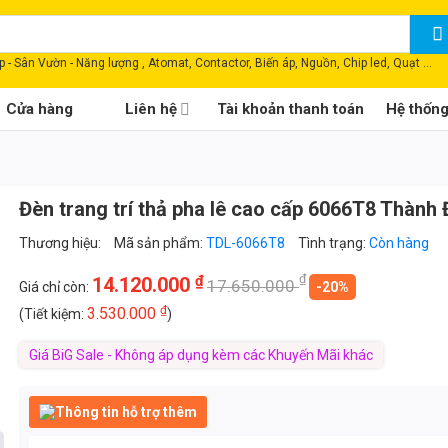
 - Sân Vườn - Năng lượng , Atomat, Contactor, Biến áp, Nguồn, Chip led, Quạt ...
Cửa hàng
Liên hệ
Tài khoản thanh toán
Hệ thốn
Đèn trang trí thả pha lê cao cấp 6066T8 Thành 
Thương hiệu:
Mã sản phẩm:
TDL-6066T8
Tình trạng:
Còn hàng
₫
₫
14.120.000
17.650.000
Giá chỉ còn:
-20%
₫
3.530.000
(Tiết kiệm:
)
Giá BiG Sale - Không áp dụng kèm các Khuyến Mãi khác
Thông tin hỗ trợ thêm