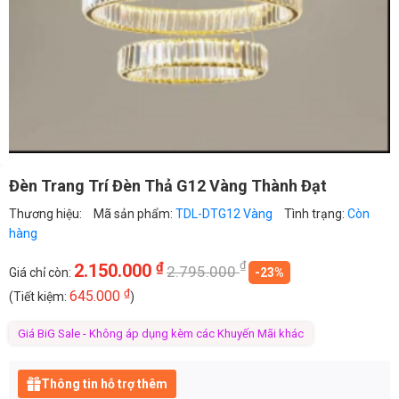
Đèn Trang Trí Đèn Thả G12 Vàng Thành Đạt
Thương hiệu:
Mã sản phẩm:
TDL-DTG12 Vàng
Tình trạng:
Còn
hàng
₫
₫
2.150.000
2.795.000
Giá chỉ còn:
-23%
₫
645.000
(Tiết kiệm:
)
Giá BiG Sale - Không áp dụng kèm các Khuyến Mãi khác
Thông tin hỗ trợ thêm