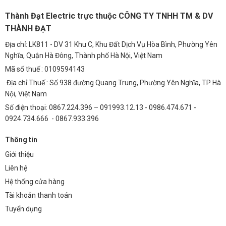
Bước 1:
Tắt nguồn điện trước khi lắp đặt.
Thành Đạt Electric trực thuộc CÔNG TY TNHH TM & DV
Bước 2:
Xác định vị trí lắp đặt và khoan lỗ trên trần nhà.
THÀNH ĐẠT
Bước 3:
Gắn giá đỡ vào trần nhà bằng vít.
Địa chỉ: LK811 - DV 31 Khu C, Khu Đất Dịch Vụ Hòa Bình, Phường Yên
Bước 4:
Kết nối dây điện theo sơ đồ hướng dẫn.
Nghĩa, Quận Hà Đông, Thành phố Hà Nội, Việt Nam
Mã số thuế : 0109594143
Bước 5:
Treo đèn lên giá đỡ và cố định.
Địa chỉ Thuế : Số 938 đường Quang Trung, Phường Yên Nghĩa, TP Hà
Bước 6:
Bật nguồn điện và kiểm tra hoạt động của đèn.
Nội, Việt Nam
Câu Hỏi Thường Gặp (FAQ)
Số điện thoại: 0867.224.396 – 091993.12.13 - 0986.474.671 -
0924.734.666 - 0867.933.396
1. Đèn Thả G12 Vàng Thành Đạt có phù hợp với
không gian nào?
Thông tin
Giới thiệu
Đèn G12 phù hợp với nhiều không gian khác nhau, từ phòng khách,
phòng bếp, phòng ngủ đến phòng ăn và cầu thang. Thiết kế sang
Liên hệ
trọng và ánh sáng ấm áp của đèn sẽ làm nổi bật vẻ đẹp của mọi
Hệ thống cửa hàng
không gian.
Tài khoản thanh toán
2. Làm thế nào để điều chỉnh ánh sáng của đèn G12?
Tuyển dụng
Bạn có thể điều chỉnh ánh sáng của đèn G12 bằng điều khiển từ xa.