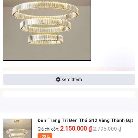
Nhận báo giá đèn LED – tư vấn nhanh & giá tận xưởng
Xem thêm
Nhắn: Loại đèn + Công suất + Số lượng để nhận báo giá
nhanh
Zalo 1 (Tư vấn chính)
Đèn Trang Trí Đèn Thả G12 Vàng Thành Đạt
Zalo 2 (Hỗ trợ nhanh)
2.150.000
₫
2.795.000
₫
Giá chỉ còn:
-23%