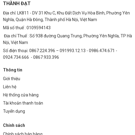
THÀNH ĐẠT
kỹ thuật viên của Thành Đạt LED để được hỗ trợ.
Địa chỉ: LK811 - DV 31 Khu C, Khu Đất Dịch Vụ Hòa Bình, Phường Yên
Câu Hỏi Thường Gặp (FAQs)
Nghĩa, Quận Hà Đông, Thành phố Hà Nội, Việt Nam
1. Đèn thả hiện đại vàng 112T6 có phù hợp với không
Mã số thuế : 0109594143
gian phòng khách nhỏ không?
Địa chỉ Thuế : Số 938 đường Quang Trung, Phường Yên Nghĩa, TP Hà
Nội, Việt Nam
Có, đèn thả 112T6 có thiết kế nhỏ gọn, phù hợp với nhiều không gian
khác nhau, kể cả phòng khách nhỏ. Bạn có thể lựa chọn kích thước
Số điện thoại: 0867.224.396 – 091993.12.13 - 0986.474.671 -
đèn phù hợp với diện tích phòng.
0924.734.666 - 0867.933.396
2. Đèn có dễ dàng vệ sinh không?
Thông tin
Đèn được làm từ sắt sơn tĩnh điện, rất dễ dàng vệ sinh bằng khăn
Giới thiệu
mềm và nước sạch.
Liên hệ
3. Đèn có bảo hành không?
Hệ thống cửa hàng
Tài khoản thanh toán
Đèn thả hiện đại vàng 112T6 được bảo hành 12 tháng, đảm bảo
Tuyển dụng
quyền lợi cho khách hàng.
4. Tôi có thể mua đèn ở đâu?
Chính sách
Bạn có thể mua đèn trực tiếp tại showroom của Thành Đạt LED hoặc
Chính sách bán hàng