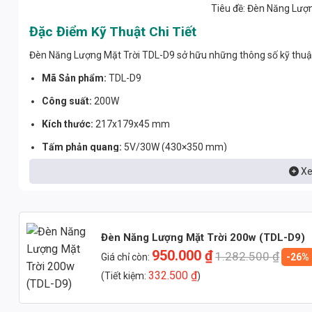
Tiêu đề: Đèn Năng Lượ
Đặc Điểm Kỹ Thuật Chi Tiết
Đèn Năng Lượng Mặt Trời TDL-D9 sở hữu những thông số kỹ thuật ấ
Mã Sản phẩm:
TDL-D9
Công suất:
200W
Kích thước:
217x179x45 mm
Tấm phản quang:
5V/30W (430×350 mm)
Dung lượng pin:
18AH Lithium-ion
Xe
Thời gian chiếu sáng:
18 giờ (ở chế độ tiết kiệm năng lượng)
Chức năng:
Điều khiển thông minh và từ xa
Đèn Năng Lượng Mặt Trời 200w (TDL-D9)
Cấu hình:
Dây chống nước IP65, khung chữ U, đinh ốc
950.000
₫
1.282.500
₫
Giá chỉ còn:
-26%
Số chip LED:
144 mắt, chip 2835 Bridgelux/Philips
332.500
₫
(Tiết kiệm:
)
2
Diện tích chiếu sáng:
150m
Nhiệt độ hoạt động:
-20°C đến +60°C