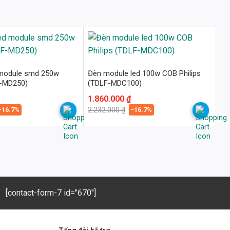
 module smd 250w
Đèn module led 100w COB Philips
F-MD250)
(TDLF-MDC100)
Giá
Giá
1.860.000
₫
gốc
hiện
-16.7%
-16.7%
2.232.000
₫
là:
tại
2.232.000 ₫.
là:
1.860.000 ₫.
[contact-form-7 id="670"]