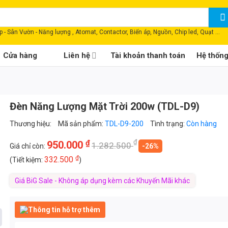
 - Sân Vườn - Năng lượng , Atomat, Contactor, Biến áp, Nguồn, Chip led, Quạt ...
Cửa hàng
Liên hệ
Tài khoản thanh toán
Hệ thốn
Đèn Năng Lượng Mặt Trời 200w (TDL-D9)
Thương hiệu:
Mã sản phẩm:
TDL-D9-200
Tình trạng:
Còn hàng
₫
₫
950.000
1.282.500
Giá chỉ còn:
-26%
₫
332.500
(Tiết kiệm:
)
Giá BiG Sale - Không áp dụng kèm các Khuyến Mãi khác
Thông tin hỗ trợ thêm