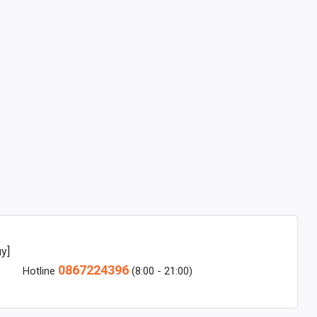
y]
0867224396
Hotline
(8:00 - 21:00)