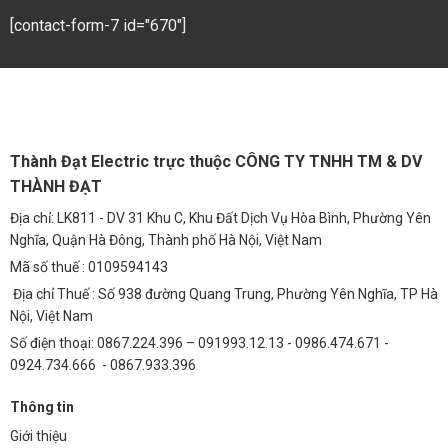
Sân đa năng dùng cho nhiều môn thể thao cần ánh sáng mạnh,
[contact-form-7 id="670"]
đồng đều.
So Sánh Kinh Tế: Tiết Kiệm Chi Phí Sau 5 Năm
So với đèn sân pickleball truyền thống, đèn LED 300W (TDFR-C5300)
mang lại lợi ích kinh tế vượt trội trong dài hạn. Trong vòng 5 năm, bạn
có thể tiết kiệm được một khoản tiền đáng kể nhờ giảm chi phí tiền
Thành Đạt Electric trực thuộc CÔNG TY TNHH TM & DV
điện và bảo trì. Cụ thể:
THÀNH ĐẠT
Tiết kiệm điện năng:
Nhờ hiệu suất cao, đèn LED tiêu thụ ít điện
Địa chỉ: LK811 - DV 31 Khu C, Khu Đất Dịch Vụ Hòa Bình, Phường Yên
hơn đáng kể so với đèn truyền thống, giúp giảm hóa đơn tiền điện
Nghĩa, Quận Hà Đông, Thành phố Hà Nội, Việt Nam
hàng tháng.
Mã số thuế : 0109594143
Giảm chi phí bảo trì:
Tuổi thọ cao của đèn LED giúp giảm tần
Địa chỉ Thuế : Số 938 đường Quang Trung, Phường Yên Nghĩa, TP Hà
suất thay thế đèn, tiết kiệm chi phí nhân công và vật tư.
Nội, Việt Nam
Số điện thoại: 0867.224.396 – 091993.12.13 - 0986.474.671 -
Câu Hỏi Thường Gặp (FAQ)
0924.734.666 - 0867.933.396
1. Đèn sân pickleball 300W có cần sử dụng thêm bộ
Thông tin
điều khiển không?
Giới thiệu
Không, đèn sân pickleball 300W (TDFR-C5300) có thể hoạt động trực