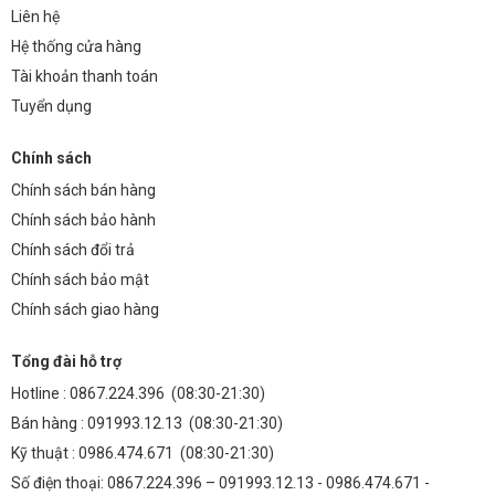
Liên hệ
tiếp với nguồn điện 220V. Tuy nhiên, để điều khiển độ sáng và tạo hiệu
Hệ thống cửa hàng
ứng ánh sáng, bạn có thể sử dụng thêm bộ điều khiển dimmer.
Tài khoản thanh toán
2. Đèn có chống được thời tiết khắc nghiệt không?
Tuyển dụng
Đèn sân pickleball 300W được thiết kế với tiêu chuẩn chống nước,
chống bụi IP65 hoặc IP66, đảm bảo hoạt động ổn định trong mọi điều
Chính sách
kiện thời tiết.
Chính sách bán hàng
3. Thời gian bảo hành của đèn là bao lâu?
Chính sách bảo hành
Chính sách đổi trả
Đèn sân pickleball 300W (TDFR-C5300) được bảo hành 2 năm kể từ
ngày mua hàng.
Chính sách bảo mật
Chính sách giao hàng
4. Làm thế nào để lắp đặt đèn sân pickleball 300W?
Việc lắp đặt đèn sân pickleball 300W nên được thực hiện bởi kỹ thuật
Tổng đài hỗ trợ
viên có chuyên môn để đảm bảo an toàn và hiệu quả. Bạn có thể liên
Hotline :
0867.224.396
(08:30-21:30)
hệ với chúng tôi để được tư vấn và hỗ trợ lắp đặt.
Bán hàng :
091993.12.13
(08:30-21:30)
5. Có những màu ánh sáng nào cho đèn sân
Kỹ thuật :
0986.474.671
(08:30-21:30)
pickleball 300W?
Số điện thoại: 0867.224.396 – 091993.12.13 - 0986.474.671 -