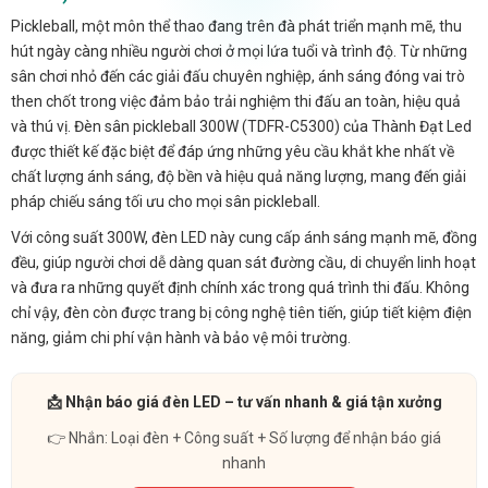
Pickleball, một môn thể thao đang trên đà phát triển mạnh mẽ, thu
hút ngày càng nhiều người chơi ở mọi lứa tuổi và trình độ. Từ những
sân chơi nhỏ đến các giải đấu chuyên nghiệp, ánh sáng đóng vai trò
then chốt trong việc đảm bảo trải nghiệm thi đấu an toàn, hiệu quả
và thú vị. Đèn sân pickleball 300W (TDFR-C5300) của Thành Đạt Led
được thiết kế đặc biệt để đáp ứng những yêu cầu khắt khe nhất về
chất lượng ánh sáng, độ bền và hiệu quả năng lượng, mang đến giải
pháp chiếu sáng tối ưu cho mọi sân pickleball.
Với công suất 300W, đèn LED này cung cấp ánh sáng mạnh mẽ, đồng
đều, giúp người chơi dễ dàng quan sát đường cầu, di chuyển linh hoạt
và đưa ra những quyết định chính xác trong quá trình thi đấu. Không
chỉ vậy, đèn còn được trang bị công nghệ tiên tiến, giúp tiết kiệm điện
năng, giảm chi phí vận hành và bảo vệ môi trường.
📩 Nhận báo giá đèn LED – tư vấn nhanh & giá tận xưởng
👉 Nhắn: Loại đèn + Công suất + Số lượng để nhận báo giá
nhanh