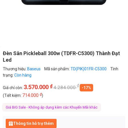
Đèn Sân Pickleball 300w (TDFR-C5300) Thành Đạt
Led
Thương hiệu:
Baseus
Mã sản phẩm:
TD(PIK)01FR-C5300
Tình
trạng:
Còn hàng
₫
₫
3.570.000
4.284.000
Giá chỉ còn:
-17%
₫
714.000
(Tiết kiệm:
)
Giá BiG Sale - Không áp dụng kèm các Khuyến Mãi khác
Thông tin hỗ trợ thêm