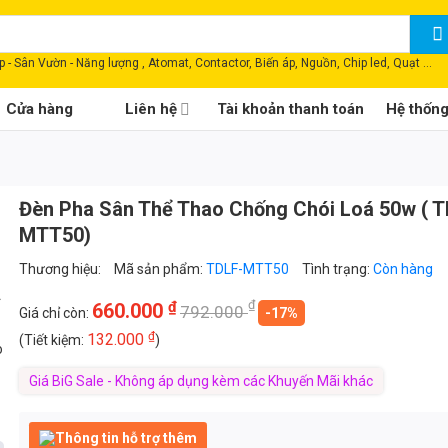
 - Sân Vườn - Năng lượng , Atomat, Contactor, Biến áp, Nguồn, Chip led, Quạt ...
Cửa hàng
Liên hệ
Tài khoản thanh toán
Hệ thốn
Đèn Pha Sân Thể Thao Chống Chói Loá 50w ( 
MTT50)
Thương hiệu:
Mã sản phẩm:
TDLF-MTT50
Tình trạng:
Còn hàng
₫
₫
660.000
792.000
Giá chỉ còn:
-17%
₫
132.000
(Tiết kiệm:
)
o
Giá BiG Sale - Không áp dụng kèm các Khuyến Mãi khác
Thông tin hỗ trợ thêm