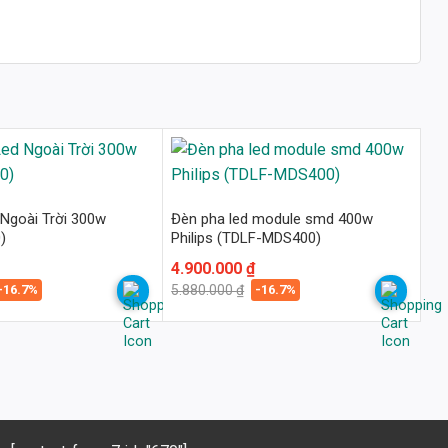
Ngoài Trời 300w
Đèn pha led module smd 400w
)
Philips (TDLF-MDS400)
Giá
Giá
4.900.000
₫
gốc
hiện
-16.7%
-16.7%
5.880.000
₫
là:
tại
5.880.000 ₫.
là:
4.900.000 ₫.