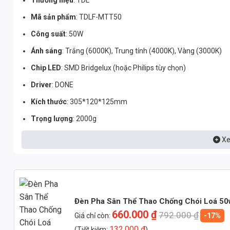
Mã sản phẩm
: TDLF-MTT50
Công suất
: 50W
Ánh sáng
: Trắng (6000K), Trung tính (4000K), Vàng (3000K)
Chip LED
: SMD Bridgelux (hoặc Philips tùy chọn)
Driver
: DONE
Kích thước
: 305*120*125mm
Trọng lượng
: 2000g
Vật liệu
: Hợp kim nhôm ADC12 (tản nhiệt hiệu quả, chống ăn 
Xe
CRI
: > 85 (chỉ số hoàn màu cao, hiển thị màu sắc chân thực)
PF
: > 0.9 (hệ số công suất cao, tiết kiệm điện)
Hiệu suất chip LED
: >130lm/W
Đèn Pha Sân Thể Thao Chống Chói Loá 5
Tiêu chuẩn bảo vệ
: IP66 (chống bụi, chống nước tuyệt đối)
660.000
₫
792.000
₫
Giá chỉ còn:
-17%
Tuổi thọ
: 50.000 giờ
132.000
₫
(Tiết kiệm:
)