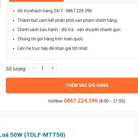
Hỗ trợ khách hàng 24/7 : 0867.224.396
Thành Đạt cam kết phân phối sản phẩm chính hãng.
Chính sách bảo hành - đổi trả - vận chuyển nhanh gọn.
Chúng tôi gửi hàng trên toàn quốc.
Liên hệ trực tiếp để nhận giá tốt nhất.
Đèn Pha Sân Thể Thao Chống Chói Loá 50w ( TDLF-MTT50) số
THÊM VÀO GIỎ HÀNG
0867.224.396
Hotline
(8:00 - 21:00)
i Loá 50W (TDLF-MTT50)