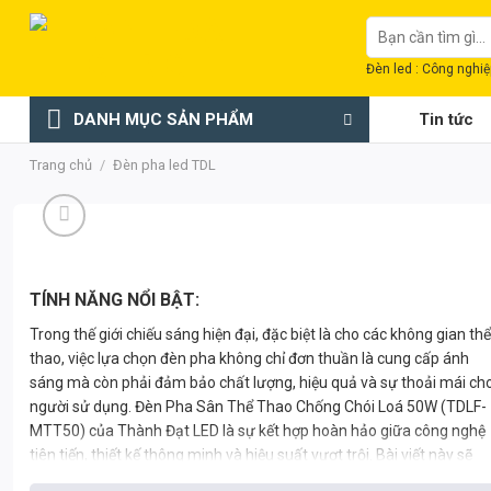
Chuyển
Tìm
đến
kiếm:
nội
Đèn led : Công nghiệp
dung
DANH MỤC SẢN PHẨM
Tin tức
Trang chủ
/
Đèn pha led TDL
TÍNH NĂNG NỔI BẬT:
Trong thế giới chiếu sáng hiện đại, đặc biệt là cho các không gian thể
thao, việc lựa chọn đèn pha không chỉ đơn thuần là cung cấp ánh
sáng mà còn phải đảm bảo chất lượng, hiệu quả và sự thoải mái ch
người sử dụng. Đèn Pha Sân Thể Thao Chống Chói Loá 50W (TDLF-
MTT50) của Thành Đạt LED là sự kết hợp hoàn hảo giữa công nghệ
tiên tiến, thiết kế thông minh và hiệu suất vượt trội. Bài viết này sẽ
cung cấp một cái nhìn toàn diện về sản phẩm, từ thông số kỹ thuật