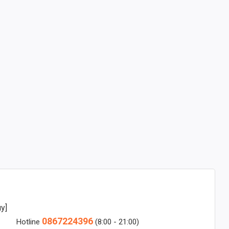
y]
0867224396
Hotline
(8:00 - 21:00)