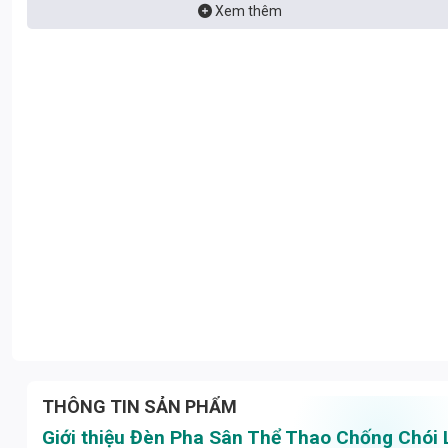
chi tiết, lợi ích vượt trội, ứng dụng thực tế đến phân tích kinh tế, giúp
Xem thêm
bạn đưa ra quyết định sáng suốt nhất.
THÔNG TIN SẢN PHẨM
Giới thiệu Đèn Pha Sân Thể Thao Chống Chó