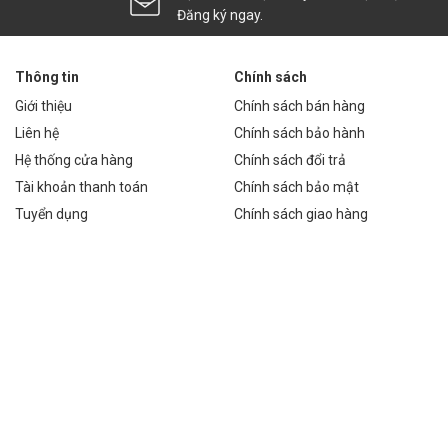
Đăng ký ngay.
được ứng dụng rộng rãi trong nhiều không gian khác nhau:
Thông tin
Chính sách
u lông, sân volleyball.
Giới thiệu
Chính sách bán hàng
Liên hệ
Chính sách bảo hành
, khu dân cư.
Hệ thống cửa hàng
Chính sách đổi trả
Tài khoản thanh toán
Chính sách bảo mật
p kết.
Tuyển dụng
Chính sách giao hàng
r.
g chói loá hiệu quả. Thiết kế đặc biệt của đèn giúp phân tán ánh
ộng viên và khán giả, đảm bảo trải nghiệm thể thao tốt nhất.
tiêu thụ nhiều điện năng không?
 giúp tiết kiệm điện năng đáng kể so với các loại đèn truyền thống.