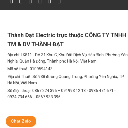
Ứng Dụng Đa Dạng
Đèn Pha Sân Thể Thao Chống Chói Loá 50W (TDLF-MTT50) có thể 
Sân thể thao:
Sân bóng đá mini, sân bóng rổ, sân tennis, sân cầ
Thành Đạt Electric trực thuộc CÔNG TY TNHH
Đường phố và đô thị:
Chiếu sáng đường liên thôn, đường đô thị
TM & DV THÀNH ĐẠT
Bãi xe:
Chiếu sáng bãi đỗ xe ô tô, xe máy.
Địa chỉ: LK811 - DV 31 Khu C, Khu Đất Dịch Vụ Hòa Bình, Phường Yên
Khu công nghiệp:
Chiếu sáng nhà xưởng, bãi hàng, khu vực tậ
Nghĩa, Quận Hà Đông, Thành phố Hà Nội, Việt Nam
Khu vực quảng cáo:
Chiếu sáng biển quảng cáo, banner, poste
Mã số thuế : 0109594143
Địa chỉ Thuế : Số 938 đường Quang Trung, Phường Yên Nghĩa, TP
Khả Năng Chống Chói Lóa Vượt Trội
Hà Nội, Việt Nam
Một trong những ưu điểm nổi bật của TDLF-MTT50 là khả năng chốn
Số điện thoại: 0867.224.396 – 091993.12.13 - 0986.474.671 -
sáng một cách đồng đều, giảm thiểu tình trạng chói mắt cho vận đ
0924.734.666 - 0867.933.396
FAQ – Giải Đáp Thắc Mắc
1. Đèn Pha Sân Thể Thao Chống Chói Loá 50W có 
Chat Zalo
Không, đèn LED TDLF-MTT50 có công suất chỉ 50W và hiệu suất cao,