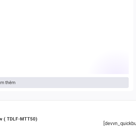
mòn)
m thêm
0w ( TDLF-MTT50)
[devvn_quickbu