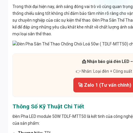
Trong thời đại hiện nay, ánh sáng đóng vai trò vô cùng quan trọng 
thống chiếu sáng tốt không chỉ đảm bảo tầm nhìn rõ ràng cho vậ
sự chuyên nghiệp của các sự kiện thể thao. Đèn Pha Sân Thể T
kế để đáp ứng những yêu cầu khắt khe nhất về chất lượng ánh sán
mọi loại sân thể thao.
📩 Nhận báo giá đèn LED –
👉 Nhắn: Loại đèn + Công suất
🚀 Zalo 1 (Tư vấn chính)
Thông Số Kỹ Thuật Chi Tiết
Đèn Pha LED module 50W TDLF-MTT50 là kết tinh của công nghệ và sự
của sản phẩm:
Thương hiệu
: TDL