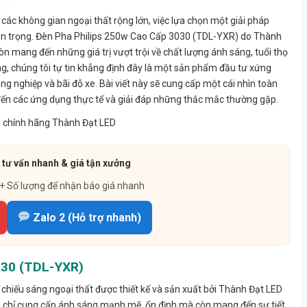
các không gian ngoại thất rộng lớn, việc lựa chọn một giải pháp
quan trọng. Đèn Pha Philips 250w Cao Cấp 3030 (TDL-YXR) do Thành
 mang đến những giá trị vượt trội về chất lượng ánh sáng, tuổi thọ
ng, chúng tôi tự tin khẳng định đây là một sản phẩm đầu tư xứng
ng nghiệp và bãi đỗ xe. Bài viết này sẽ cung cấp một cái nhìn toàn
ế, đến các ứng dụng thực tế và giải đáp những thắc mắc thường gặp.
tư vấn nhanh & giá tận xưởng
 + Số lượng để nhận báo giá nhanh
Zalo 2 (Hỗ trợ nhanh)
3030 (TDL-YXR)
iếu sáng ngoại thất được thiết kế và sản xuất bởi Thành Đạt LED
ng chỉ cung cấp ánh sáng mạnh mẽ, ổn định mà còn mang đến sự tiết