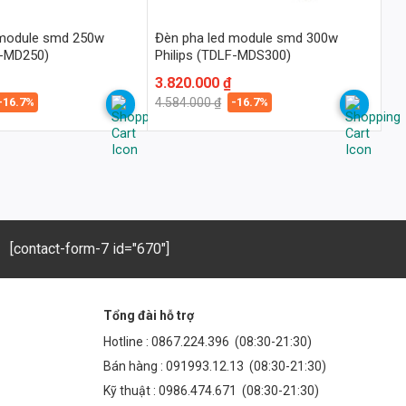
 module smd 250w
Đèn pha led module smd 300w
F-MD250)
Philips (TDLF-MDS300)
Giá
Giá
3.820.000
₫
gốc
hiện
-16.7%
-16.7%
4.584.000
₫
là:
tại
4.584.000 ₫.
là:
3.820.000 ₫.
[contact-form-7 id="670"]
Tổng đài hỗ trợ
Hotline :
0867.224.396
(08:30-21:30)
Bán hàng :
091993.12.13
(08:30-21:30)
Kỹ thuật :
0986.474.671
(08:30-21:30)