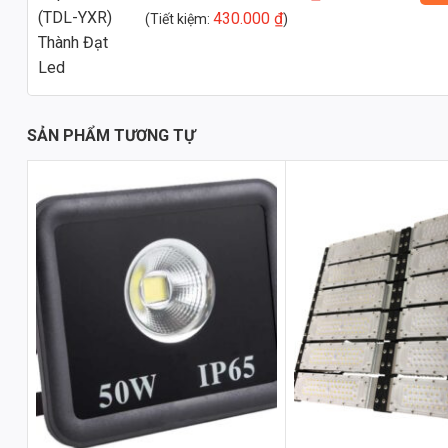
So Sánh Kinh Tế: Tiết Kiệm Chi Phí Sau 5 Năm
430.000
₫
(Tiết kiệm:
)
Để đánh giá hiệu quả kinh tế của Đèn Pha Philips 250w TDL-YXR, c
truyền thống như đèn halogen hoặc đèn metal halide.
Chi phí đầu tư ban đầu:
Đèn LED có chi phí đầu tư ban đầu cao 
bằng các khoản tiết kiệm trong quá trình sử dụng.
SẢN PHẨM TƯƠNG TỰ
Chi phí tiền điện:
Đèn LED tiêu thụ ít điện năng hơn đáng kể s
hóa đơn tiền điện hàng tháng.
Chi phí bảo trì:
Đèn LED có tuổi thọ cao hơn nhiều so với đèn t
thay thế và bảo trì.
Với các yếu tố trên, ước tính sau 5 năm sử dụng, chi phí tổng thể (
250w TDL-YXR sẽ thấp hơn đáng kể so với các loại đèn truyền thố
Ứng Dụng Đa Dạng
Đường Liên Thôn và Đô Thị
Đèn Pha Philips 250w TDL-YXR là lựa chọn lý tưởng để chiếu sáng
quan đẹp mắt.