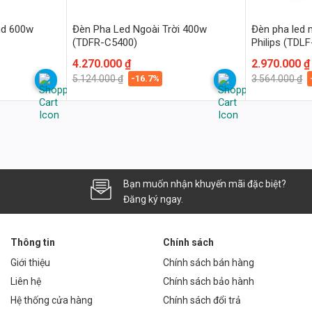
md 600w
Đèn Pha Led Ngoài Trời 400w
Đèn pha led
ips giúp chiếu sáng bãi đỗ xe một cách hiệu quả, tăng cường an
(TDFR-C5400)
Philips (TDL
Giá
Giá
4.270.000
₫
Giá
Giá
2.970.000
₫
gốc
hiện
gốc
hiện
-16.7%
5.124.000
₫
3.564.000
₫
là:
tại
là:
tại
5.124.000 ₫.
là:
3.564.000 ₫.
là:
4.270.000 ₫.
2.970.000 ₫.
để chiếu sáng nhà xưởng, bãi hàng, và các khu vực ngoài trời khác.
 ưu điểm vượt trội của sản phẩm.
u?
Bạn muốn nhận khuyến mãi đặc biệt?
0 giờ, tương đương khoảng 10-15 năm sử dụng liên tục.
Đăng ký ngay.
àn, đảm bảo hoạt động ổn định trong mọi điều kiện thời tiết.
Thông tin
Chính sách
Giới thiệu
Chính sách bán hàng
?
Liên hệ
Chính sách bảo hành
ung tính (4000K) để đáp ứng các nhu cầu chiếu sáng khác nhau.
Hệ thống cửa hàng
Chính sách đổi trả