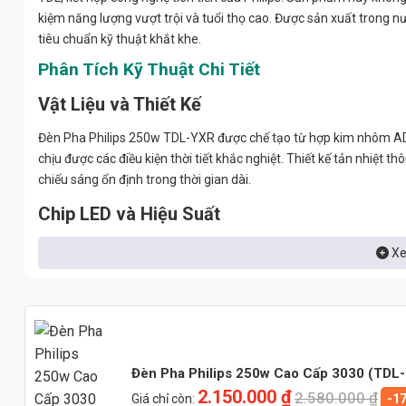
kiệm năng lượng vượt trội và tuổi thọ cao. Được sản xuất trong 
tiêu chuẩn kỹ thuật khắt khe.
Phân Tích Kỹ Thuật Chi Tiết
Vật Liệu và Thiết Kế
Đèn Pha Philips 250w TDL-YXR được chế tạo từ hợp kim nhôm ADC1
chịu được các điều kiện thời tiết khắc nghiệt. Thiết kế tản nhiệt 
chiếu sáng ổn định trong thời gian dài.
Chip LED và Hiệu Suất
Sản phẩm sử dụng chip LED Bridgelux hoặc Philips (tùy chọn), với
Xe
đèn có thể tạo ra lượng ánh sáng lớn với mức tiêu thụ điện năng 
nhiên, giúp hiển thị màu sắc của vật thể một cách chính xác.
Driver và Hệ Số Công Suất
Đèn được trang bị driver DONE/Philips chất lượng cao, giúp ổn địn
Đèn Pha Philips 250w Cao Cấp 3030 (TDL
nguồn điện. Hệ số công suất (PF) > 0.9 giúp giảm thiểu tổn thất đi
2.150.000
₫
2.580.000
₫
Giá chỉ còn:
-1