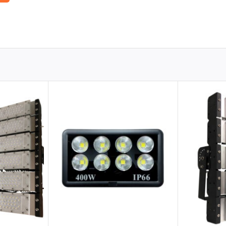
húng ta hãy so sánh chi phí sử dụng trong 5 năm với các loại đèn
hơn so với đèn truyền thống. Tuy nhiên, chi phí này sẽ được bù đắp
o với đèn truyền thống (khoảng 50-70%). Điều này giúp giảm đáng kể
ruyền thống (thường trên 50.000 giờ). Điều này giúp giảm chi phí
bao gồm chi phí đầu tư, tiền điện và bảo trì) của Đèn Pha Philips
ng.
 đường liên thôn và đô thị, đảm bảo an toàn giao thông và tạo cảnh