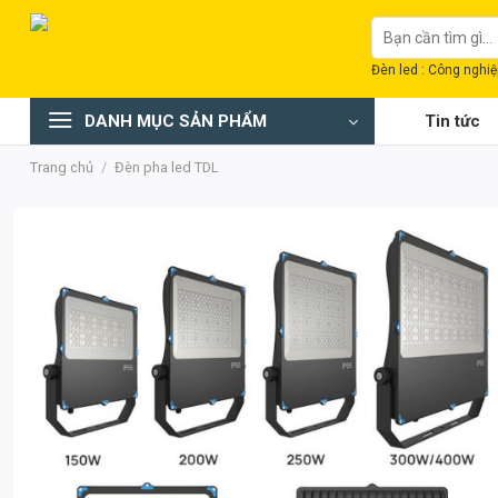
Chuyển
Tìm
đến
kiếm:
nội
Đèn led : Công nghiệp
dung
DANH MỤC SẢN PHẨM
Tin tức
Trang chủ
/
Đèn pha led TDL