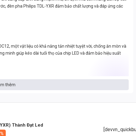
nước, đèn pha Philips TDL-YXR đảm bảo chất lượng và đáp ứng các
2, một vật liệu có khả năng tản nhiệt tuyệt vời, chống ăn mòn và
thông minh giúp kéo dài tuổi thọ của chip LED và đảm bảo hiệu suất
 hiệu suất phát quang cao lên đến >130lm/W. Điều này có nghĩa là
m thêm
thấp. Chỉ số hoàn màu (CRI) > 85 đảm bảo ánh sáng trung thực, tự
h dòng điện và điện áp, bảo vệ chip LED khỏi các tác động tiêu cực từ
-YXR) Thành Đạt Led
ện năng và cải thiện hiệu quả sử dụng điện.
[devvn_quickbu
7%