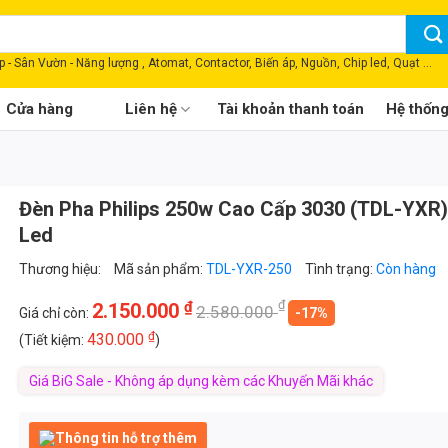
 - Sân Vườn - Năng lượng , Atomat, Contactor, Biến áp, Nguồn, Chip led, Quạt ...
Cửa hàng
Liên hệ
Tài khoản thanh toán
Hệ thốn
Đèn Pha Philips 250w Cao Cấp 3030 (TDL-YXR)
Led
Thương hiệu:
Mã sản phẩm:
TDL-YXR-250
Tình trạng:
Còn hàng
₫
₫
2.150.000
2.580.000
Giá chỉ còn:
-17%
₫
430.000
(Tiết kiệm:
)
Giá BiG Sale - Không áp dụng kèm các Khuyến Mãi khác
Thông tin hỗ trợ thêm