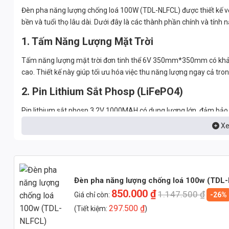
Đèn pha năng lượng chống loá 100W (TDL-NLFCL) được thiết kế với
bền và tuổi thọ lâu dài. Dưới đây là các thành phần chính và tính
1. Tấm Năng Lượng Mặt Trời
Tấm năng lượng mặt trời đơn tinh thể 6V 350mm*350mm có khả nă
cao. Thiết kế này giúp tối ưu hóa việc thu năng lượng ngay cả trong 
2. Pin Lithium Sắt Phosp (LiFePO4)
Pin lithium sắt phosp 3,2V 1000MAH có dung lượng lớn, đảm bảo th
Loại pin này có độ bền cao, an toàn và thân thiện với môi trường.
Xe
3. Chip LED Bridgelux/Philips
Đèn sử dụng chip LED Bridgelux hoặc Philips cao cấp, cho hiệu 
kiệm điện năng. Chỉ số hoàn màu (CRI) > 85 giúp tái tạo màu sắc t
Đèn pha năng lượng chống loá 100w (TDL
4. Vỏ Đèn Hợp Kim Nhôm ADC12
850.000
₫
1.147.500
₫
Giá chỉ còn:
-26%
297.500
₫
(Tiết kiệm:
)
Vỏ đèn được làm từ hợp kim nhôm ADC12 có khả năng tản nhiệt tốt
Thiết kế này giúp bảo vệ các linh kiện bên trong và kéo dài tuổi th