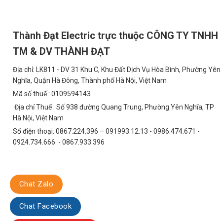
Đèn pha năng lượng chống loá 100W (TDL-NLFCL) có thể được ứng 
1. Chiếu Sáng Đường Liên Thôn, Đô Thị
Thành Đạt Electric trực thuộc CÔNG TY TNHH
Đèn pha năng lượng là giải pháp lý tưởng để chiếu sáng các tuyến
TM & DV THÀNH ĐẠT
hoạt cho người dân.
2. Chiếu Sáng Bãi Đỗ Xe
Địa chỉ: LK811 - DV 31 Khu C, Khu Đất Dịch Vụ Hòa Bình, Phường Yên
Nghĩa, Quận Hà Đông, Thành phố Hà Nội, Việt Nam
Đèn pha năng lượng giúp chiếu sáng bãi đỗ xe, tăng cường an ninh 
Mã số thuế : 0109594143
3. Chiếu Sáng Khu Công Nghiệp (KCN)
Địa chỉ Thuế : Số 938 đường Quang Trung, Phường Yên Nghĩa, TP
Hà Nội, Việt Nam
Đèn pha năng lượng được sử dụng để chiếu sáng các khu vực ngoài
Số điện thoại: 0867.224.396 – 091993.12.13 - 0986.474.671 -
4. Chiếu Sáng Sân Vườn, Công Viên
0924.734.666 - 0867.933.396
Đèn pha năng lượng tạo không gian chiếu sáng đẹp mắt và an toàn 
5. Chiếu Sáng Khu Vực An Ninh
Chat Zalo
Đèn pha năng lượng giúp tăng cường an ninh cho các khu vực cần
Chat Facebook
So Sánh Kinh Tế: Tiết Kiệm Chi Phí Sau 5 Năm