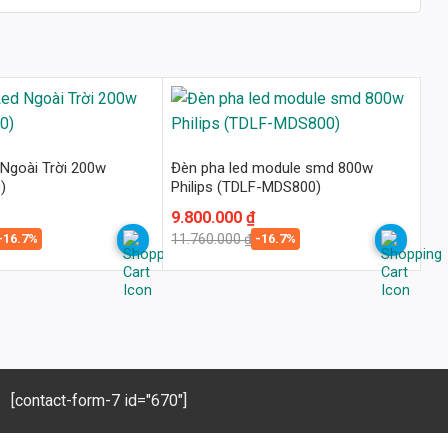
Ngoài Trời 200w
Đèn pha led module smd 800w
)
Philips (TDLF-MDS800)
Giá
Giá
9.800.000
₫
gốc
hiện
-16.7%
-16.7%
11.760.000
₫
là:
tại
11.760.000 ₫.
là:
9.800.000 ₫.
[contact-form-7 id="670"]