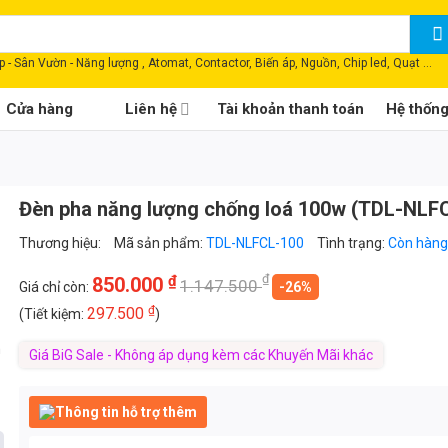
 - Sân Vườn - Năng lượng , Atomat, Contactor, Biến áp, Nguồn, Chip led, Quạt ...
Cửa hàng
Liên hệ
Tài khoản thanh toán
Hệ thốn
Đèn pha năng lượng chống loá 100w (TDL-NLF
Thương hiệu:
Mã sản phẩm:
TDL-NLFCL-100
Tình trạng:
Còn hàng
₫
₫
850.000
1.147.500
Giá chỉ còn:
-26%
₫
297.500
(Tiết kiệm:
)
m
Giá BiG Sale - Không áp dụng kèm các Khuyến Mãi khác
Thông tin hỗ trợ thêm