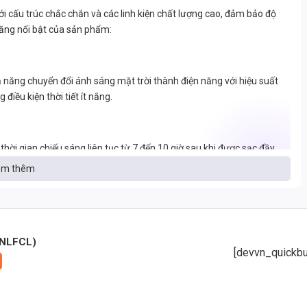
 cấu trúc chắc chắn và các linh kiện chất lượng cao, đảm bảo độ
 năng nổi bật của sản phẩm:
ng chuyển đổi ánh sáng mặt trời thành điện năng với hiệu suất
điều kiện thời tiết ít nắng.
ời gian chiếu sáng liên tục từ 7 đến 10 giờ sau khi được sạc đầy.
m thêm
suất phát sáng lên đến >130lm/W, đảm bảo ánh sáng mạnh mẽ và tiết
rung thực, gần gũi với ánh sáng tự nhiên.
-NLFCL)
[devvn_quickbu
, chống ăn mòn và chịu được các điều kiện thời tiết khắc nghiệt.
ọ của đèn.