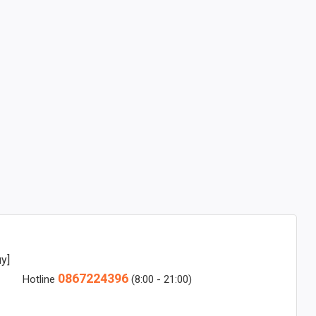
y]
0867224396
Hotline
(8:00 - 21:00)