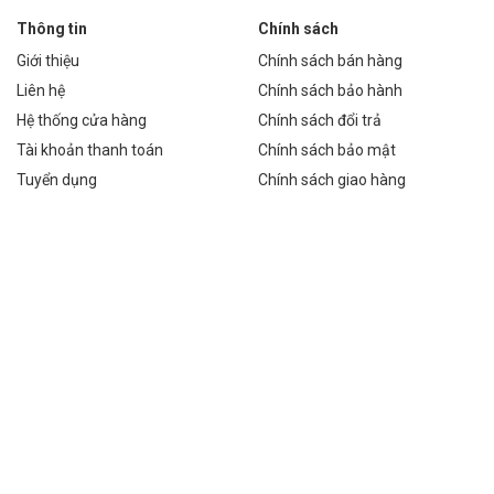
dụng rộng rãi trong nhiều lĩnh vực khác nhau:
Thông tin
Chính sách
Giới thiệu
Chính sách bán hàng
 đường liên thôn, đường đô thị, đảm bảo an toàn giao thông và sinh
Liên hệ
Chính sách bảo hành
Hệ thống cửa hàng
Chính sách đổi trả
Tài khoản thanh toán
Chính sách bảo mật
Tuyển dụng
Chính sách giao hàng
và tạo điều kiện thuận lợi cho việc đỗ và tìm kiếm xe.
 trời trong KCN, đảm bảo an toàn và hiệu quả làm việc.
cho các hoạt động vui chơi, giải trí trong sân vườn và công viên.
 bảo vệ, như cổng, hàng rào, hoặc các điểm xung yếu.