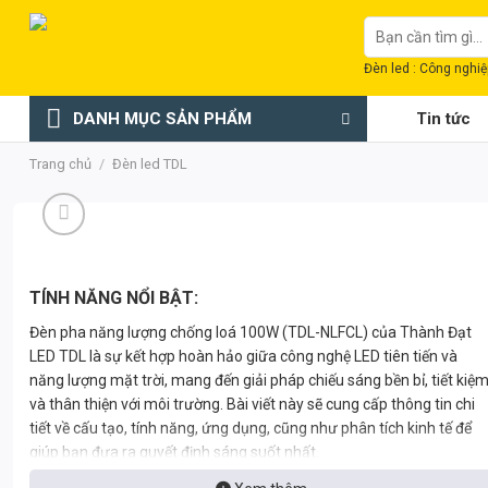
Chuyển
Tìm
đến
kiếm:
nội
Đèn led : Công nghiệp
dung
DANH MỤC SẢN PHẨM
Tin tức
Trang chủ
/
Đèn led TDL
TÍNH NĂNG NỔI BẬT:
Đèn pha năng lượng chống loá 100W (TDL-NLFCL) của Thành Đạt
LED TDL là sự kết hợp hoàn hảo giữa công nghệ LED tiên tiến và
năng lượng mặt trời, mang đến giải pháp chiếu sáng bền bỉ, tiết kiệ
và thân thiện với môi trường. Bài viết này sẽ cung cấp thông tin chi
tiết về cấu tạo, tính năng, ứng dụng, cũng như phân tích kinh tế để
giúp bạn đưa ra quyết định sáng suốt nhất.