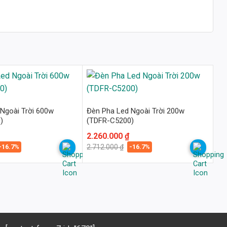
Ngoài Trời 600w
Đèn Pha Led Ngoài Trời 200w
)
(TDFR-C5200)
Giá
Giá
2.260.000
₫
gốc
hiện
-16.7%
-16.7%
2.712.000
₫
là:
tại
2.712.000 ₫.
là:
2.260.000 ₫.