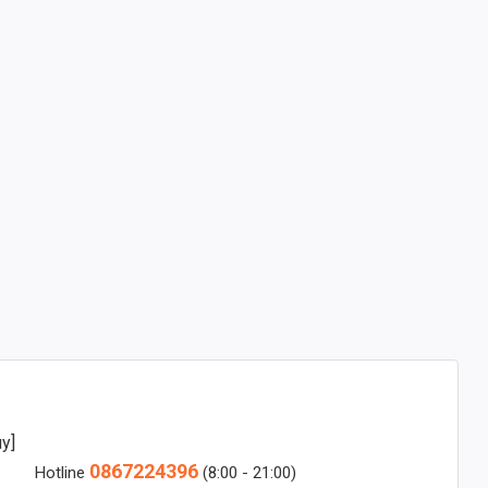
y]
0867224396
Hotline
(8:00 - 21:00)