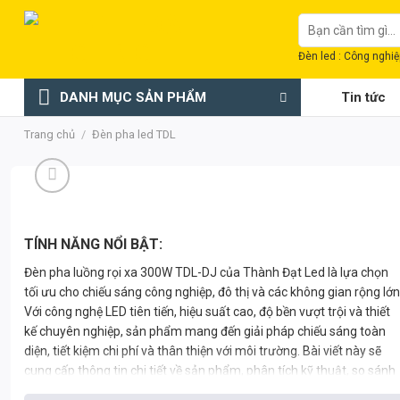
Chuyển
Tìm
đến
kiếm:
nội
Đèn led : Công nghiệp
dung
DANH MỤC SẢN PHẨM
Tin tức
Trang chủ
/
Đèn pha led TDL
TÍNH NĂNG NỔI BẬT:
Đèn pha luồng rọi xa 300W TDL-DJ của Thành Đạt Led là lựa chọn
tối ưu cho chiếu sáng công nghiệp, đô thị và các không gian rộng lớn
Với công nghệ LED tiên tiến, hiệu suất cao, độ bền vượt trội và thiết
kế chuyên nghiệp, sản phẩm mang đến giải pháp chiếu sáng toàn
diện, tiết kiệm chi phí và thân thiện với môi trường. Bài viết này sẽ
cung cấp thông tin chi tiết về sản phẩm, phân tích kỹ thuật, so sánh
kinh tế, ứng dụng thực tế và giải đáp các câu hỏi thường gặp.