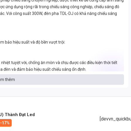
 pháp chiếu sáng chuyên nghiệp, được thiết kế để cung cấp ánh sáng
c ứng dụng rộng rãi trong chiếu sáng công nghiệp, chiếu sáng đô
 khác. Với công suất 300W, đèn pha TDL-DJ có khả năng chiếu sáng
m bảo hiệu suất và độ bền vượt trội:
iệt tuyệt vời, chống ăn mòn và chịu được các điều kiện thời tiết
của đèn và đảm bảo hiệu suất chiếu sáng ổn định.
m thêm
 phát quang cao, đạt trên 130lm/W. Điều này giúp tiết kiệm điện năng
J) Thành Đạt Led
 động và không gây mỏi mắt cho người sử dụng.
[devvn_quickbu
-17%