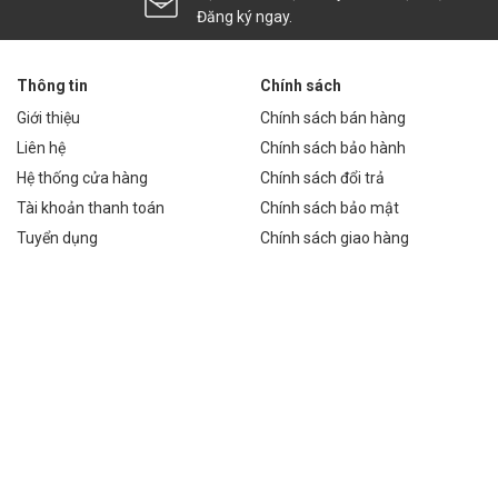
Đăng ký ngay.
g 8 giờ/ngày:
10.950.000 VNĐ/năm. Sau 5 năm, tổng chi phí điện là 54.750.000
Thông tin
Chính sách
VNĐ. Tổng chi phí: 59.750.000 VNĐ.
Giới thiệu
Chính sách bán hàng
ơng 5.475.000 VNĐ/năm. Sau 5 năm, tổng chi phí điện là 27.375.000
Liên hệ
Chính sách bảo hành
00 VNĐ. Tổng chi phí: 28.375.000 VNĐ.
Hệ thống cửa hàng
Chính sách đổi trả
kiệm hơn 31.375.000 VNĐ so với đèn pha halogen.
Tài khoản thanh toán
Chính sách bảo mật
Xa 300W
Tuyển dụng
Chính sách giao hàng
nhau:
ếu sáng các khu vực công cộng.
 chuyển.