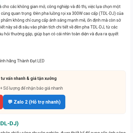
à cho các không gian mở, công nghiệp và đô thị, việc lựa chọn một
 vô cùng quan trọng. Đèn pha luồng rọi xa 300W cao cấp (TDL-DJ) của
ản phẩm không chỉ cung cấp ánh sáng mạnh mẽ, ổn định mà còn sở
iết này sẽ đi sâu vào phân tích chi tiết về đèn pha TDL-DJ, từ các
u hỏi thường gặp, giúp bạn có cái nhìn toàn diện và đưa ra quyết
 tư vấn nhanh & giá tận xưởng
 + Số lượng để nhận báo giá nhanh
💬 Zalo 2 (Hỗ trợ nhanh)
TDL-DJ)