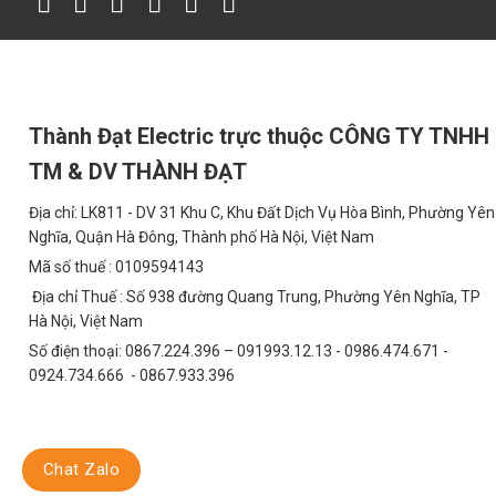
Giả sử giá điện trung bình là 2.000 VNĐ/kWh và đèn pha hoạt độn
Đèn Pha Halogen 300W:
Tiêu thụ 0.6 kWh/ngày, tương đương 
VNĐ. Chi phí bảo trì (thay thế đèn) ước tính khoảng 5.000.000 
Đèn Pha LED TDL-DJ 300W:
Tiêu thụ 0.3 kWh/ngày, tương đư
Thành Đạt Electric trực thuộc CÔNG TY TNHH
VNĐ. Chi phí bảo trì (thay thế driver) ước tính khoảng 1.000.0
TM & DV THÀNH ĐẠT
Như vậy, sau 5 năm, việc sử dụng đèn pha LED TDL-DJ giúp tiết 
Địa chỉ: LK811 - DV 31 Khu C, Khu Đất Dịch Vụ Hòa Bình, Phường Yên
Ứng Dụng Đa Dạng Của Đèn Pha Luồng Rọi 
Nghĩa, Quận Hà Đông, Thành phố Hà Nội, Việt Nam
Mã số thuế : 0109594143
Đèn pha TDL-DJ có thể được ứng dụng trong nhiều lĩnh vực khác 
Địa chỉ Thuế : Số 938 đường Quang Trung, Phường Yên Nghĩa, TP
Chiếu Sáng Đường Liên Thôn, Đô Thị
Hà Nội, Việt Nam
Số điện thoại: 0867.224.396 – 091993.12.13 - 0986.474.671 -
Cung cấp ánh sáng mạnh mẽ, đảm bảo an toàn giao thông và chi
0924.734.666 - 0867.933.396
Chiếu Sáng Bãi Xe
Tăng cường an ninh và tạo điều kiện thuận lợi cho việc đỗ xe và di
Chat Zalo
Chiếu Sáng Khu Công Nghiệp (KCN)