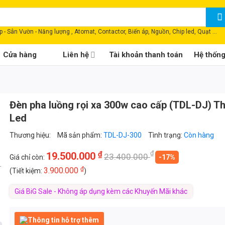
 - Sân Vườn - Năng lượng , Atomat, Contactor, Biến áp, Nguồn, Chip led, Quạt ...
Cửa hàng
Liên hệ
Tài khoản thanh toán
Hệ thốn
Đèn pha luồng rọi xa 300w cao cấp (TDL-DJ) T
Led
Thương hiệu:
Mã sản phẩm:
TDL-DJ-300
Tình trạng:
Còn hàng
₫
₫
19.500.000
23.400.000
Giá chỉ còn:
-17%
.
₫
3.900.000
(Tiết kiệm:
)
Giá BiG Sale - Không áp dụng kèm các Khuyến Mãi khác
Thông tin hỗ trợ thêm