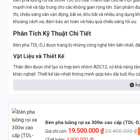
Đèn pha luồng rọi xa 300W TDL-DJ của Thành Đạt Led là một giải
mạnh mẽ và tập trung cho các không gian rộng lớn. Sản phẩm đượ
thị, chiếu sáng sân vận động, bãi xe, kho bãi và nhiều ứng dụng
khoảng cách xa, đảm bảo an toàn và hiệu quả chiếu sáng tối ưu.
Phân Tích Kỹ Thuật Chi Tiết
Đèn pha TDL-DJ được trang bị những công nghệ tiên tiến nhất, đả
Vật Liệu và Thiết Kế
Thân đèn được chế tạo từ hợp kim nhôm ADC12, có khả năng tản nh
khắc nghiệt. Thiết kế tản nhiệt thông minh giúp kéo dài tuổi thọ 
Chip LED
Xe
Sử dụng chip LED Bridgelux hoặc Philips (tùy chọn), với hiệu suất
và giảm chi phí vận hành.
Chỉ Số Hoàn Màu (CRI)
Đèn pha luồng rọi xa 300w cao cấp (TDL-D
Chỉ số hoàn màu (CRI) > 85, đảm bảo ánh sáng trung thực, sống
19.500.000
₫
23.400.000
₫
Giá chỉ còn:
Hệ Số Công Suất (PF)
3.900.000
₫
(Tiết kiệm:
)