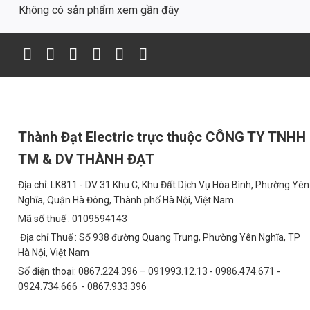
Không có sản phẩm xem gần đây
Vị trí lắp đặt
Cột đèn 2 bên thân sân hoặc trần nhà (nếu sân trong
Khoảng cách đèn từ mặt sân: 6 – 10m để tránh chói
Góc chiếu phù hợp
Nên chọn góc chiếu 60° – 90° để ánh sáng tỏa đều to
Thành Đạt Electric trực thuộc CÔNG TY TNHH
Ưu tiên đèn có khả năng điều chỉnh hướng chiếu để p
TM & DV THÀNH ĐẠT
Chọn chip và driver chất lượng
Địa chỉ: LK811 - DV 31 Khu C, Khu Đất Dịch Vụ Hòa Bình, Phường Yên
Nghĩa, Quận Hà Đông, Thành phố Hà Nội, Việt Nam
Chip LED 5054 có hiệu suất tốt, độ bền cao.
Mã số thuế : 0109594143
Nên chọn driver có thương hiệu như Meanwell, Phili
Địa chỉ Thuế : Số 938 đường Quang Trung, Phường Yên Nghĩa, TP
Hà Nội, Việt Nam
Ưu tiên đèn có chỉ số IP ≥ IP65
Số điện thoại: 0867.224.396 – 091993.12.13 - 0986.474.671 -
0924.734.666 - 0867.933.396
Đảm bảo độ bền khi sử dụng ngoài trời, đặc biệt và