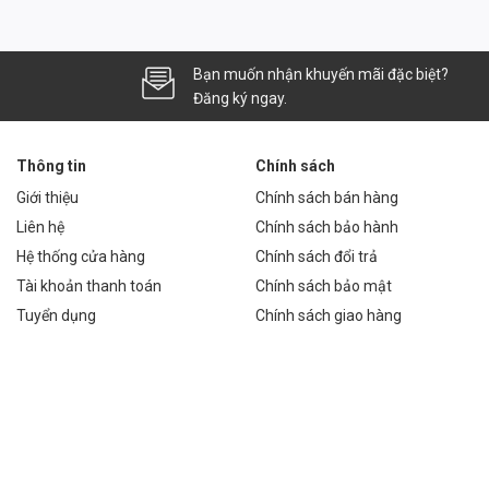
 nhà).
Bạn muốn nhận khuyến mãi đặc biệt?
Đăng ký ngay.
 mắt.
Thông tin
Chính sách
Giới thiệu
Chính sách bán hàng
àn bộ sân.
Liên hệ
Chính sách bảo hành
hù hợp từng sân cụ thể.
Hệ thống cửa hàng
Chính sách đổi trả
Tài khoản thanh toán
Chính sách bảo mật
Tuyển dụng
Chính sách giao hàng
ps hoặc Done để đảm bảo độ ổn định.
o mùa mưa.