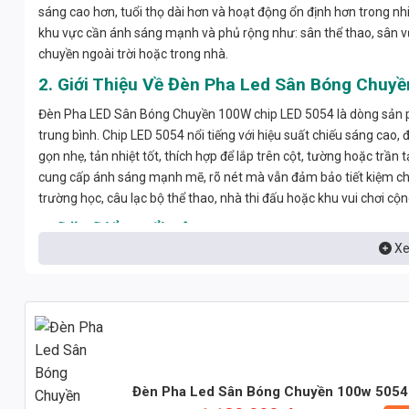
sáng cao hơn, tuổi thọ dài hơn và hoạt động ổn định hơn trong nh
khu vực cần ánh sáng mạnh và phủ rộng như: sân thể thao, sân vư
chuyền ngoài trời hoặc trong nhà.
2. Giới Thiệu Về Đèn Pha Led Sân Bóng Chuy
Đèn Pha LED Sân Bóng Chuyền 100W chip LED 5054 là dòng sản p
trung bình. Chip LED 5054 nổi tiếng với hiệu suất chiếu sáng cao, 
gọn nhẹ, tản nhiệt tốt, thích hợp để lắp trên cột, tường hoặc trần 
cung cấp ánh sáng mạnh mẽ, rõ nét mà vẫn đảm bảo tiết kiệm chi
trường học, câu lạc bộ thể thao, nhà thi đấu hoặc khu vui chơi cộ
3. Đặc Điểm Nổi Bật
Xe
Hiệu suất chiếu sáng cao: Quang thông đạt khoảng 12.000 – 1
chuẩn (~18x9m).
Chỉ số hoàn màu (CRI) cao: Giúp tái hiện màu sắc chính xác, hỗ 
Tiết kiệm điện năng vượt trội: So với đèn halogen 250W, đèn L
Tản nhiệt hiệu quả: Nhôm đúc nguyên khối với thiết kế rãnh sâu
Đèn Pha Led Sân Bóng Chuyền 100w 5054
Khả năng chống nước, chống bụi IP65: Phù hợp lắp đặt ngoài trời