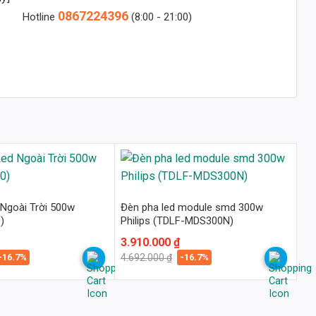
0867224396
Hotline
(8:00 - 21:00)
Ngoài Trời 500w
Đèn pha led module smd 300w
)
Philips (TDLF-MDS300N)
Giá
Giá
3.910.000
₫
gốc
hiện
-16.7%
-16.7%
4.692.000
₫
là:
tại
4.692.000 ₫.
là:
3.910.000 ₫.