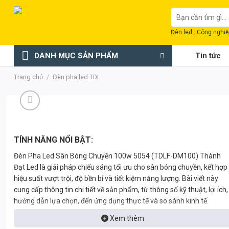
Chuyển
Tìm
đến
kiếm:
nội
Đèn led : Công nghiệp
dung
DANH MỤC SẢN PHẨM
Tin tức
Trang chủ
/
Đèn pha led TDL
TÍNH NĂNG NỔI BẬT:
Đèn Pha Led Sân Bóng Chuyền 100w 5054 (TDLF-DM100) Thành
Đạt Led là giải pháp chiếu sáng tối ưu cho sân bóng chuyền, kết hợp
hiệu suất vượt trội, độ bền bỉ và tiết kiệm năng lượng. Bài viết này
cung cấp thông tin chi tiết về sản phẩm, từ thông số kỹ thuật, lợi ích,
hướng dẫn lựa chọn, đến ứng dụng thực tế và so sánh kinh tế.
Xem thêm