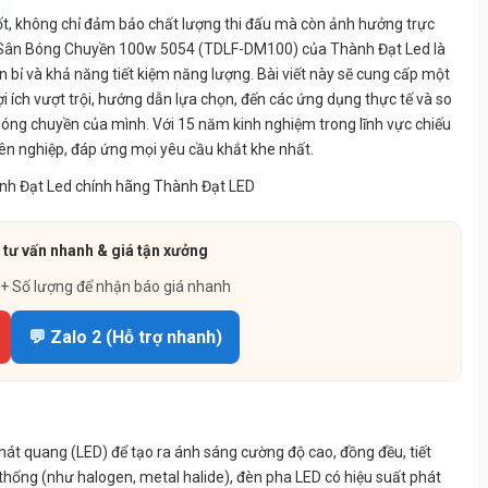
hốt, không chỉ đảm bảo chất lượng thi đấu mà còn ảnh hưởng trực
ed Sân Bóng Chuyền 100w 5054 (TDLF-DM100) của Thành Đạt Led là
bền bỉ và khả năng tiết kiệm năng lượng. Bài viết này sẽ cung cấp một
lợi ích vượt trội, hướng dẫn lựa chọn, đến các ứng dụng thực tế và so
 bóng chuyền của mình. Với 15 năm kinh nghiệm trong lĩnh vực chiếu
ên nghiệp, đáp ứng mọi yêu cầu khắt khe nhất.
 tư vấn nhanh & giá tận xưởng
 + Số lượng để nhận báo giá nhanh
💬 Zalo 2 (Hỗ trợ nhanh)
phát quang (LED) để tạo ra ánh sáng cường độ cao, đồng đều, tiết
n thống (như halogen, metal halide), đèn pha LED có hiệu suất phát