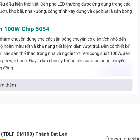
iều điều kiện thời tiết. Đèn pha LED thường được ứng dụng trong các
ờn, kho bãi, nhà xưởng, công trình xây dựng và đặc biệt là sân bóng
ền 100W Chip 5054
hẩm chuyên dụng cho các sân bóng chuyền có diện tích nhỏ đến
độ hoàn màu tốt và khả năng tiết kiệm điện vượt trội. Đèn có thiết kế
tại các sân thể thao trong nhà và ngoài trời. Với công suất 100W, đèn
 phí vận hành. Đây là lựa chọn lý tưởng cho các sân bóng chuyền
ng đồng.
m thêm
3.000 lumen, đủ để chiếu sáng rõ toàn bộ mặt sân bóng chuyền tiêu
trợ quan sát tốt trong thi đấu và tập luyện.
ED 100W giảm tới 60% chi phí điện hàng tháng.
 giúp đèn không bị nóng khi hoạt động liên tục.
 (TDLF-DM100) Thành Đạt Led
, hoạt động tốt kể cả trong điều kiện thời tiết khắc nghiệt.
[devvn_quickbu