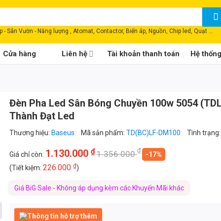
 - Sân Vườn - Năng lượng , Atomat, Contactor, Biến áp, Nguồn, Chip led, Quạt ...
Cửa hàng
Liên hệ
Tài khoản thanh toán
Hệ thốn
Đèn Pha Led Sân Bóng Chuyền 100w 5054 (TD
Thành Đạt Led
Thương hiệu:
Baseus
Mã sản phẩm:
TD(BC)LF-DM100
Tình trạng
₫
₫
1.130.000
1.356.000
Giá chỉ còn:
-17%
₫
226.000
(Tiết kiệm:
)
Giá BiG Sale - Không áp dụng kèm các Khuyến Mãi khác
Thông tin hỗ trợ thêm