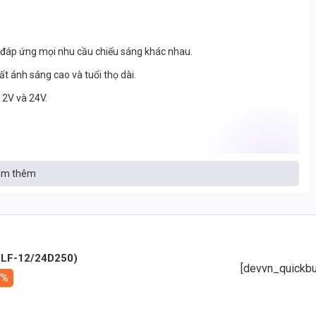
 đáp ứng mọi nhu cầu chiếu sáng khác nhau.
t ánh sáng cao và tuổi thọ dài.
12V và 24V.
òn, đảm bảo độ bền trong mọi điều kiện thời tiết.
m thêm
phù hợp sử dụng ngoài trời.
h.
ống động.
DLF-12/24D250)
hao tổn.
[devvn_quickbu
7%
 điện.