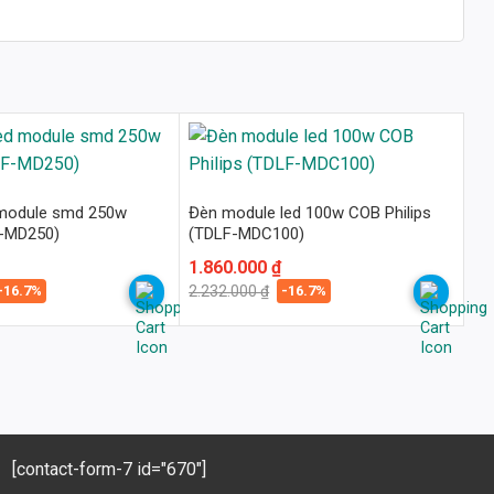
 module smd 250w
Đèn module led 100w COB Philips
F-MD250)
(TDLF-MDC100)
Giá
Giá
1.860.000
₫
gốc
hiện
-16.7%
-16.7%
2.232.000
₫
là:
tại
2.232.000 ₫.
là:
1.860.000 ₫.
[contact-form-7 id="670"]