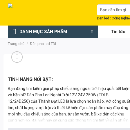
Chuyển
Tìm
đến
kiếm:
nội
Đèn led : Công nghiệp
dung
DANH MỤC SẢN PHẨM
Tin tức
Trang chủ
/
Đèn pha led TDL
TÍNH NĂNG NỔI BẬT:
Bạn đang tìm kiếm giải pháp chiếu sáng ngoài trời hiệu quả, tiết kiệ
và bền bỉ? Đèn Pha Led Ngoài Trời 12V 24V 250W (TDLF-
12/24D250) của Thành Đạt LED là lựa chọn hoàn hảo. Với công suấ
lớn, chất lượng vượt trội và thiết kế hiện đại, sản phẩm này đáp ứng
mọi nhu cầu chiếu sáng của bạn, từ sân vườn, bãi xe đến các khu
công nghiệp. Bài viết này sẽ cung cấp thông tin chi tiết về sản phẩm,
phân tích kỹ thuật, so sánh kinh tế và các ứng dụng thực tế, giúp bạ