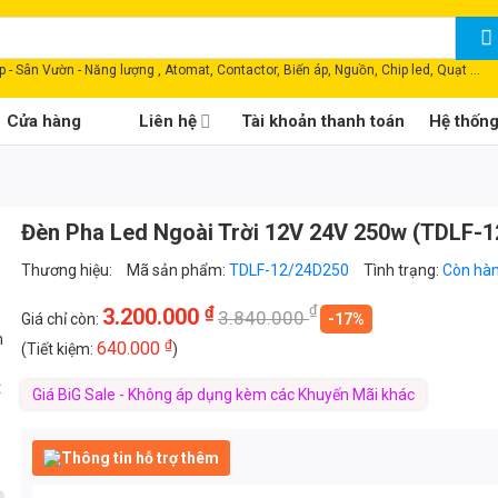
 - Sân Vườn - Năng lượng , Atomat, Contactor, Biến áp, Nguồn, Chip led, Quạt ...
Cửa hàng
Liên hệ
Tài khoản thanh toán
Hệ thốn
Đèn Pha Led Ngoài Trời 12V 24V 250w (TDLF-
Thương hiệu:
Mã sản phẩm:
TDLF-12/24D250
Tình trạng:
Còn hà
₫
₫
3.200.000
3.840.000
Giá chỉ còn:
-17%
m
₫
640.000
(Tiết kiệm:
)
t
Giá BiG Sale - Không áp dụng kèm các Khuyến Mãi khác
Thông tin hỗ trợ thêm
n