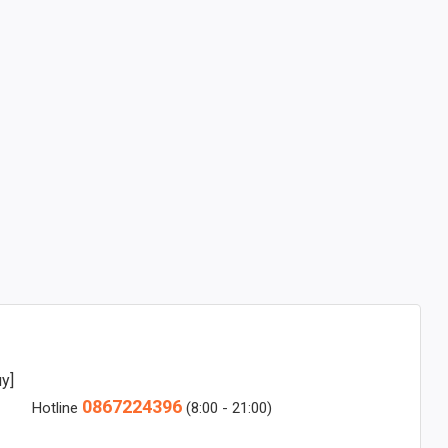
y]
0867224396
Hotline
(8:00 - 21:00)