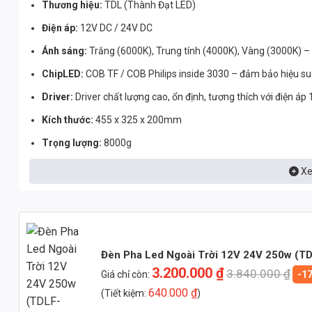
Thương hiệu:
TDL (Thành Đạt LED)
Điện áp:
12V DC / 24V DC
Ánh sáng:
Trắng (6000K), Trung tính (4000K), Vàng (3000K) –
ChipLED:
COB TF / COB Philips inside 3030 – đảm bảo hiệu suấ
Driver:
Driver chất lượng cao, ổn định, tương thích với điện áp 
Kích thước:
455 x 325 x 200mm
Trọng lượng:
8000g
Vật liệu:
Hợp kim nhôm ADC12 – tản nhiệt hiệu quả, chống ăn m
Xe
Tiêu chuẩn chống nước:
IP65 – chống bụi và nước xâm nhập, 
Sản xuất tại:
Việt Nam – chất lượng đảm bảo, giá cả cạnh tran
CRI (Chỉ số hoàn màu):
> 85 – hiển thị màu sắc trung thực, s
Đèn Pha Led Ngoài Trời 12V 24V 250w (T
PF (Hệ số công suất):
> 0.9 – tiết kiệm điện năng, giảm thiểu 
3.200.000
₫
3.840.000
₫
Giá chỉ còn:
-1
Hiệu suất ánh sáng:
>130lm/W – ánh sáng mạnh mẽ, tiết kiệm
640.000
₫
(Tiết kiệm:
)