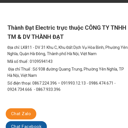
Đèn LED 250W:
Công suất tiêu thụ: 250W = 0.25kW
Điện năng tiêu thụ hàng ngày: 0.25kW x 8h = 2kWh
Thành Đạt Electric trực thuộc CÔNG TY TNHH
Điện năng tiêu thụ hàng năm: 2kWh x 365 ngày = 730kWh
TM & DV THÀNH ĐẠT
Chi phí điện hàng năm: 730kWh x 2.500 VNĐ/kWh = 1.825.000
Địa chỉ: LK811 - DV 31 Khu C, Khu Đất Dịch Vụ Hòa Bình, Phường Yên
Chi phí thay thế đèn trong 5 năm: 0 (do tuổi thọ cao)
Nghĩa, Quận Hà Đông, Thành phố Hà Nội, Việt Nam
Tổng chi phí trong 5 năm: 9.125.000 VNĐ
Mã số thuế : 0109594143
Địa chỉ Thuế : Số 938 đường Quang Trung, Phường Yên Nghĩa, TP
Đèn Halogen 250W:
Hà Nội, Việt Nam
Công suất tiêu thụ: 250W = 0.25kW
Số điện thoại: 0867.224.396 – 091993.12.13 - 0986.474.671 -
0924.734.666 - 0867.933.396
Điện năng tiêu thụ hàng ngày: 0.25kW x 8h = 2kWh
Điện năng tiêu thụ hàng năm: 2kWh x 365 ngày = 730kWh
Chi phí điện hàng năm: 730kWh x 2.500 VNĐ/kWh = 1.825.000
Chat Zalo
Số lượng đèn cần thay thế trong 5 năm: 5 (do tuổi thọ thấp)
Chat Facebook