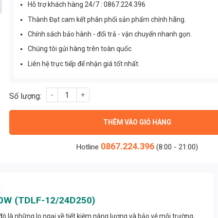
Hỗ trợ khách hàng 24/7 : 0867.224.396
Thành Đạt cam kết phân phối sản phẩm chính hãng.
Chính sách bảo hành - đổi trả - vận chuyển nhanh gọn.
Chúng tôi gửi hàng trên toàn quốc.
Liên hệ trực tiếp để nhận giá tốt nhất.
Đèn Pha Led Ngoài Trời 12V 24V 250w (TDLF-12/24D250) số lư
THÊM VÀO GIỎ HÀNG
0867.224.396
Hotline
(8:00 - 21:00)
250W (TDLF-12/24D250)
ó là những lo ngại về tiết kiệm năng lượng và bảo vệ môi trường,