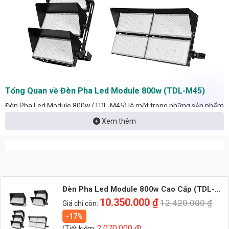
Tổng Quan về Đèn Pha Led Module 800w (TDL-M45)
Đèn Pha Led Module 800w (TDL-M45) là một trong những sản phẩm
chủ lực của Thành Đạt LED, được thiết kế để đáp ứng nhu cầu chiếu
Xem thêm
sáng cho các không gian rộng lớn, đòi hỏi cường độ ánh sáng cao và
độ tin cậy cao. Sản phẩm kết hợp công nghệ LED tiên tiến với thiết kế
tối ưu, mang lại hiệu quả chiếu sáng vượt trội và tiết kiệm năng lượng
đáng kể.
Đèn Pha Led Module 800w Cao Cấp (TDL-
Nhận báo giá đèn LED – tư vấn nhanh & giá tận xưởng
M45) Thành Đạt Led
10.350.000
₫
12.420.000
₫
Giá chỉ còn:
Nhắn: Loại đèn + Công suất + Số lượng để nhận báo giá
-17%
nhanh
2.070.000
₫
(Tiết kiệm:
)