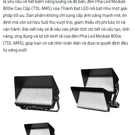
là yêu cầu về tiết kiệm năng lượng và độ bền, đèn Pha Led Module
800w Cao Cấp (TDL-M45) của Thành Đạt LED nổi bật như một giải
pháp tối ưu. Sản phẩm không chỉ cung cấp ánh sáng mạnh mẽ, ổn
định mà còn sở hữu tuổi thọ vượt trội, giảm thiểu chi phí bảo trì và
vận hành. Bài viết này sẽ đi sâu vào phân tích chi tiết về cấu tạo, tính
năng, ứng dụng và lợi ích kinh tế của đèn Pha Led Module 800w
(TDL-M45), giúp bạn có cái nhìn toàn diện và đưa ra quyết định đầu
tư sáng suốt.