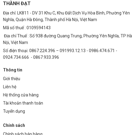
THÀNH ĐẠT
Chiếu sáng sân vườn:
Chiếu sáng biệt thự, nhà hàng, khách sạn.
Địa chỉ: LK811 - DV 31 Khu C, Khu Đất Dịch Vụ Hòa Bình, Phường Yên
Đường liên thôn:
Cung cấp ánh sáng an toàn và hiệu quả cho các
Nghĩa, Quận Hà Đông, Thành phố Hà Nội, Việt Nam
tuyến đường nông thôn.
Mã số thuế : 0109594143
Khu công nghiệp:
Chiếu sáng các khu vực sản xuất, kho vận, và
Địa chỉ Thuế : Số 938 đường Quang Trung, Phường Yên Nghĩa, TP Hà
các công trình công cộng trong KCN.
Nội, Việt Nam
Số điện thoại: 0867.224.396 – 091993.12.13 - 0986.474.671 -
3.1 Ứng dụng chi tiết
0924.734.666 - 0867.933.396
Đường liên thôn:
Với khả năng chiếu sáng mạnh mẽ và tiết kiệm
Thông tin
điện, đèn pha LED 5054 COB TF 300w (TDLF54C-L300) là giải pháp lý
tưởng để chiếu sáng các tuyến đường liên thôn, đảm bảo an toàn
Giới thiệu
giao thông và sinh hoạt cho người dân.
Bãi xe:
Đèn pha LED cung cấp
Liên hệ
ánh sáng trắng hoặc trung tính, giúp người lái xe dễ dàng quan sát
Hệ thống cửa hàng
và đỗ xe an toàn.
Khu công nghiệp:
Đèn pha LED có độ bền cao và
Tài khoản thanh toán
khả năng chống chịu thời tiết tốt, phù hợp với môi trường công
Tuyển dụng
nghiệp khắc nghiệt.
4. Lợi ích của việc sử dụng đèn LED
Chính sách
Sử dụng đèn LED không chỉ mang lại lợi ích về mặt chiếu sáng mà
Chính sách bán hàng