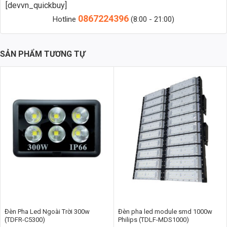
[devvn_quickbuy]
Zalo 2 (Hỗ trợ nhanh)
0867224396
Hotline
(8:00 - 21:00)
Công suất: 300w
SẢN PHẨM TƯƠNG TỰ
Thương hiệu: TDL (Thành Đạt LED)
Chip LED: TF (Bridgelux hoặc Philips – tùy chọn)
Driver: CY (Meanwell hoặc tương đương)
Điện áp: 220V AC
Hệ số công suất (PF): > 0.9
Chỉ số hoàn màu (CRI): > 85
Nhiệt độ màu: Trắng (6000K), Trung Tính (4000K), Vàng (3000K)
Quang thông: > 45.000 lm
Hiệu suất chip LED: > 130 lm/W
Vật liệu vỏ: Hợp kim nhôm ADC12 (tản nhiệt hiệu quả)
Đèn Pha Led Ngoài Trời 300w
Đèn pha led module smd 1000w
(TDFR-C5300)
Philips (TDLF-MDS1000)