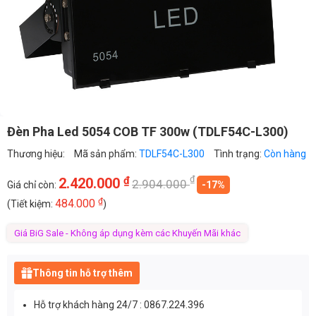
Đèn Pha Led 5054 COB TF 300w (TDLF54C-L300)
Thương hiệu:
Mã sản phẩm:
TDLF54C-L300
Tình trạng:
Còn hàng
₫
₫
2.420.000
2.904.000
Giá chỉ còn:
-17%
₫
484.000
(Tiết kiệm:
)
Giá BiG Sale - Không áp dụng kèm các Khuyến Mãi khác
Thông tin hỗ trợ thêm
Hỗ trợ khách hàng 24/7 : 0867.224.396