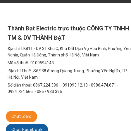
thống điện khỏi các tác động tiêu cực.
So Sánh Kinh Tế: Đầu Tư Thông Minh, Tiết Ki
So với các loại đèn truyền thống, đèn pha cẩu tháp 800W TDL-FCT800
Thành Đạt Electric trực thuộc CÔNG TY TNHH
phí tiền điện và bảo trì sau 5 năm:
TM & DV THÀNH ĐẠT
Chi Phí Tiền Điện
Địa chỉ: LK811 - DV 31 Khu C, Khu Đất Dịch Vụ Hòa Bình, Phường Yên
Với công suất 800W và hiệu suất chiếu sáng cao, đèn LED tiêu thụ
Nghĩa, Quận Hà Đông, Thành phố Hà Nội, Việt Nam
sử thời gian sử dụng trung bình là 12 giờ/ngày, giá điện là 2000
Mã số thuế : 0109594143
60-70% so với đèn truyền thống.
Địa chỉ Thuế : Số 938 đường Quang Trung, Phường Yên Nghĩa, TP
Chi Phí Bảo Trì
Hà Nội, Việt Nam
Số điện thoại: 0867.224.396 – 091993.12.13 - 0986.474.671 -
Tuổi thọ của đèn LED lên đến 50,000 giờ, cao hơn nhiều so với đèn 
0924.734.666 - 0867.933.396
nhân công và thời gian ngừng hoạt động. Trong vòng 5 năm, bạn có 
Tổng Chi Phí Sở Hữu (TCO)
Tổng chi phí sở hữu (TCO) của đèn LED, bao gồm chi phí mua đèn, ch
Chat Zalo
truyền thống. Đây là một khoản đầu tư thông minh, mang lại lợi n
Chat Facebook