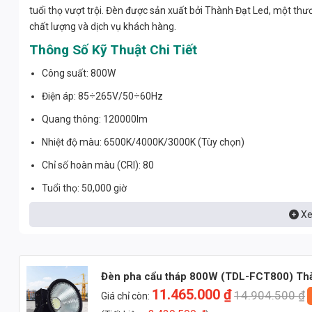
tuổi thọ vượt trội. Đèn được sản xuất bởi Thành Đạt Led, một thươn
chất lượng và dịch vụ khách hàng.
Thông Số Kỹ Thuật Chi Tiết
Công suất: 800W
Điện áp: 85÷265V/50÷60Hz
Quang thông: 120000lm
Nhiệt độ màu: 6500K/4000K/3000K (Tùy chọn)
Chỉ số hoàn màu (CRI): 80
Tuổi thọ: 50,000 giờ
Vỏ đèn: Đen
Xe
Kích thước: 450x355x90mm
Khối lượng: 13,5kg
Đèn pha cẩu tháp 800W (TDL-FCT800) Th
Nguồn: Philips
11.465.000
₫
14.904.500
₫
Giá chỉ còn:
Phân Tích Kỹ Thuật Sâu Rộng