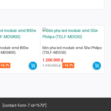
 module smd 800w
Đèn pha led module smd 50w Philips
F-MDS800)
(TDLF-MDS50)
Giá
Giá
1.200.000
₫
gốc
hiện
-16.7%
-16.7%
1.440.000
₫
là:
tại
1.440.000 ₫.
là:
1.200.000 ₫.
[contact-form-7 id="670"]