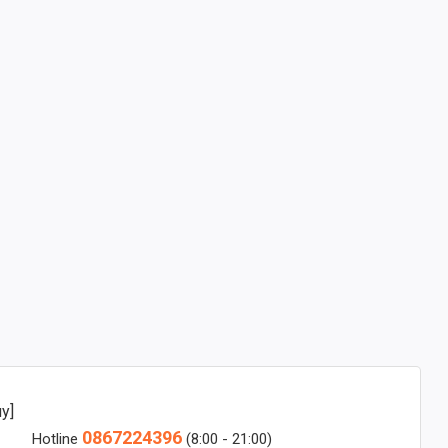
y]
0867224396
Hotline
(8:00 - 21:00)