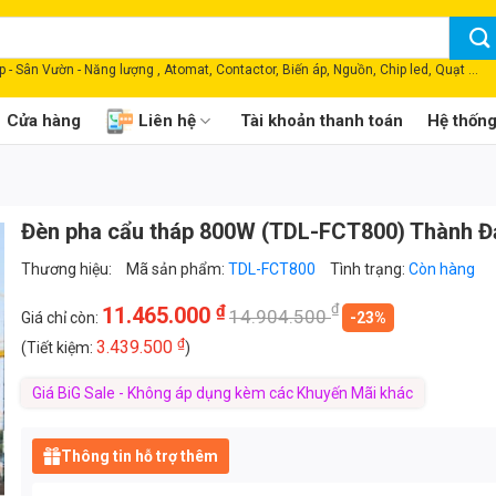
 - Sân Vườn - Năng lượng , Atomat, Contactor, Biến áp, Nguồn, Chip led, Quạt ...
Cửa hàng
Liên hệ
Tài khoản thanh toán
Hệ thốn
Đèn pha cẩu tháp 800W (TDL-FCT800) Thành Đ
Thương hiệu:
Mã sản phẩm:
TDL-FCT800
Tình trạng:
Còn hàng
₫
₫
11.465.000
14.904.500
Giá chỉ còn:
-23%
₫
3.439.500
(Tiết kiệm:
)
Giá BiG Sale - Không áp dụng kèm các Khuyến Mãi khác
Thông tin hỗ trợ thêm