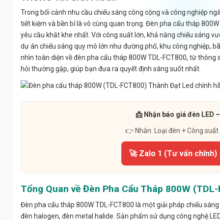
Trong bối cảnh nhu cầu chiếu sáng công cộng và công nghiệp ngày
tiết kiệm và bền bỉ là vô cùng quan trọng. Đèn pha cẩu tháp 80
yêu cầu khắt khe nhất. Với công suất lớn, khả năng chiếu sáng vượ
dự án chiếu sáng quy mô lớn như đường phố, khu công nghiệp, bãi 
nhìn toàn diện về đèn pha cẩu tháp 800W TDL-FCT800, từ thông số k
hỏi thường gặp, giúp bạn đưa ra quyết định sáng suốt nhất.
📩 Nhận báo giá đèn LED –
👉 Nhắn: Loại đèn + Công suất
🚀 Zalo 1 (Tư vấn chính)
Tổng Quan về Đèn Pha Cẩu Tháp 800W (TDL-
Đèn pha cẩu tháp 800W TDL-FCT800 là một giải pháp chiếu sáng m
đèn halogen, đèn metal halide. Sản phẩm sử dụng công nghệ LED t