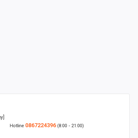
y]
0867224396
Hotline
(8:00 - 21:00)