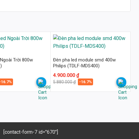
Ngoài Trời 800w
Đèn pha led module smd 400w
)
Philips (TDLF-MDS400)
Giá
Giá
4.900.000
₫
gốc
hiện
-16.7%
-16.7%
5.880.000
₫
là:
tại
5.880.000 ₫.
là:
4.900.000 ₫.
[contact-form-7 id="670"]