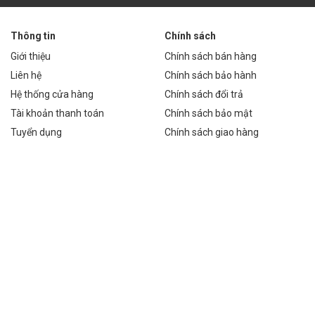
rời 120w
Thông tin
Chính sách
g Thôn
Giới thiệu
Chính sách bán hàng
iên thôn, đường giao thông nông thôn, nơi việc kéo điện lưới gặp
Liên hệ
Chính sách bảo hành
an toàn, giúp người dân di chuyển thuận tiện vào ban đêm.
Hệ thống cửa hàng
Chính sách đổi trả
Tài khoản thanh toán
Chính sách bảo mật
Tuyển dụng
Chính sách giao hàng
iên, lối đi bộ, sân chơi và các khu vực công cộng khác trong khu đô
 nâng cao cảnh quan đô thị.
ninh và an toàn cho bãi đậu xe và khu công nghiệp. Khả năng
h trong môi trường khắc nghiệt.
ng khác như chiếu sáng trang trại, khu du lịch sinh thái, các công