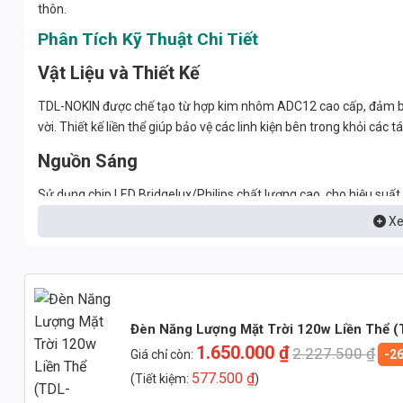
thôn.
Phân Tích Kỹ Thuật Chi Tiết
Vật Liệu và Thiết Kế
TDL-NOKIN được chế tạo từ hợp kim nhôm ADC12 cao cấp, đảm bảo
vời. Thiết kế liền thể giúp bảo vệ các linh kiện bên trong khỏi các
Nguồn Sáng
Sử dụng chip LED Bridgelux/Philips chất lượng cao, cho hiệu suất
cung cấp ba lựa chọn màu sắc ánh sáng: Trắng (6000K), Trung tí
Xe
khác nhau.
Chỉ Số Kỹ Thuật
CRI (Chỉ số hoàn màu): > 85, đảm bảo hiển thị màu sắc trung 
Đèn Năng Lượng Mặt Trời 120w Liền Thể 
PF (Hệ số công suất): > 0.9, giúp tiết kiệm điện năng và ổn định
1.650.000
₫
2.227.500
₫
Giá chỉ còn:
-2
Điện áp hoạt động: DC 12V
577.500
₫
(Tiết kiệm:
)
Thời gian sạc: 6-8 giờ (tùy thuộc vào cường độ ánh sáng mặt tr