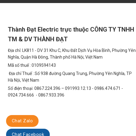
Ứng Dụng Đa Dạng của Đèn Năng Lượng Mặt T
Đường Liên Thôn và Đường Giao Thông Nôn
Thành Đạt Electric trực thuộc CÔNG TY TNHH
TDL-NOKIN là giải pháp chiếu sáng lý tưởng cho các tuyến đường l
nhiều khó khăn và chi phí cao. Đèn cung cấp ánh sáng ổn định và 
TM & DV THÀNH ĐẠT
Khu Đô Thị và Khu Dân Cư
Địa chỉ: LK811 - DV 31 Khu C, Khu Đất Dịch Vụ Hòa Bình, Phường Yên
Nghĩa, Quận Hà Đông, Thành phố Hà Nội, Việt Nam
Đèn năng lượng mặt trời có thể được sử dụng để chiếu sáng công v
Mã số thuế : 0109594143
thị và khu dân cư. Thiết kế hiện đại và thẩm mỹ của đèn góp phần
Địa chỉ Thuế : Số 938 đường Quang Trung, Phường Yên Nghĩa, TP
Bãi Đậu Xe và Khu Công Nghiệp
Hà Nội, Việt Nam
Số điện thoại: 0867.224.396 – 091993.12.13 - 0986.474.671 -
TDL-NOKIN cung cấp ánh sáng mạnh mẽ và đồng đều, đảm bảo an 
0924.734.666 - 0867.933.396
chống nước và chống bụi của đèn giúp sản phẩm hoạt động ổn địn
Các Ứng Dụng Khác
Đèn năng lượng mặt trời còn có thể được sử dụng trong các ứng dụ
Chat Zalo
trình xây dựng và các sự kiện ngoài trời.
Chat Facebook