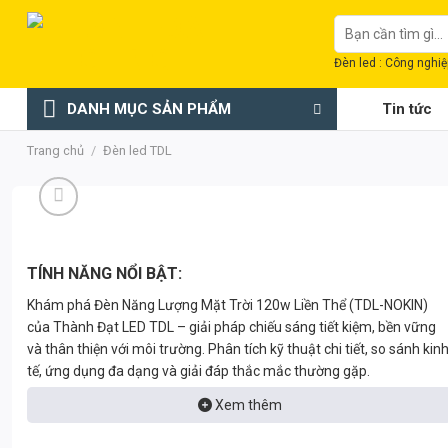
Chuyển
Tìm
đến
kiếm:
nội
Đèn led : Công nghiệp
dung
DANH MỤC SẢN PHẨM
Tin tức
Trang chủ
/
Đèn led TDL
TÍNH NĂNG NỔI BẬT:
Khám phá Đèn Năng Lượng Mặt Trời 120w Liền Thể (TDL-NOKIN)
của Thành Đạt LED TDL – giải pháp chiếu sáng tiết kiệm, bền vững
và thân thiện với môi trường. Phân tích kỹ thuật chi tiết, so sánh kin
tế, ứng dụng đa dạng và giải đáp thắc mắc thường gặp.
Xem thêm