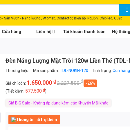
 - Sân Vườn - Năng lượng , Atomat, Contactor, Biến áp, Nguồn, Chip led, Quạt ...
Cửa hàng
Liên hệ
Tài khoản thanh toán
Hệ thốn
Đèn Năng Lượng Mặt Trời 120w Liền Thể (TDL
Thương hiệu:
Mã sản phẩm:
TDL-NOKIN-120
Tình trạng:
Còn hàng
₫
₫
1.650.000
2.227.500
Giá chỉ còn:
-26%
₫
577.500
(Tiết kiệm:
)
h
Giá BiG Sale - Không áp dụng kèm các Khuyến Mãi khác
Thông tin hỗ trợ thêm