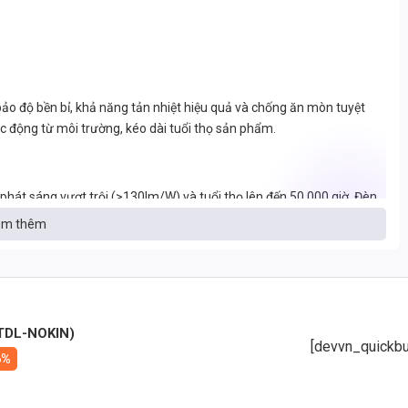
 độ bền bỉ, khả năng tản nhiệt hiệu quả và chống ăn mòn tuyệt
 tác động từ môi trường, kéo dài tuổi thọ sản phẩm.
 phát sáng vượt trội (>130lm/W) và tuổi thọ lên đến 50.000 giờ. Đèn
nh (4000K) và Vàng (3000K) để đáp ứng các nhu cầu chiếu sáng
m thêm
thực và sống động.
(TDL-NOKIN)
 hệ thống chiếu sáng.
[devvn_quickbu
6%
ời)