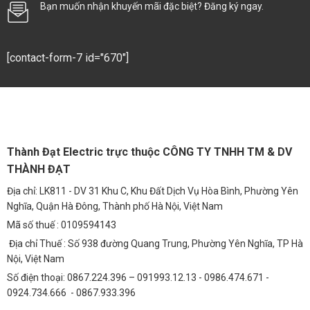
Bạn muốn nhận khuyến mãi đặc biệt? Đăng ký ngay.
Đường liên thôn, đường làng:
Cung cấp ánh sáng an toàn, tiện lợi
cho người dân di chuyển vào ban đêm.
[contact-form-7 id="670"]
Khu đô thị, khu dân cư:
Chiếu sáng công viên, lối đi bộ, sân chơi,
tạo không gian sống an toàn và thân thiện.
Bãi xe:
Đảm bảo an ninh, giúp người dùng dễ dàng tìm kiếm vị trí
đỗ xe.
Khu công nghiệp:
Chiếu sáng nhà xưởng, khu vực sản xuất, bãi
Thành Đạt Electric trực thuộc CÔNG TY TNHH TM & DV
tập kết hàng hóa.
THÀNH ĐẠT
Sân vườn, biệt thự:
Tạo không gian thư giãn, lãng mạn, tăng tính
Địa chỉ: LK811 - DV 31 Khu C, Khu Đất Dịch Vụ Hòa Bình, Phường Yên
thẩm mỹ cho ngôi nhà.
Nghĩa, Quận Hà Đông, Thành phố Hà Nội, Việt Nam
Câu Hỏi Thường Gặp (FAQs)
Mã số thuế : 0109594143
1. Đèn Năng Lượng 50w (TDL-ND) có mức giá bao
Địa chỉ Thuế : Số 938 đường Quang Trung, Phường Yên Nghĩa, TP Hà
Nội, Việt Nam
nhiêu?
Số điện thoại: 0867.224.396 – 091993.12.13 - 0986.474.671 -
Giá của đèn năng lượng 50w (TDL-ND) phụ thuộc vào cấu hình và số
0924.734.666 - 0867.933.396
lượng đặt hàng. Vui lòng liên hệ với chúng tôi qua số điện thoại