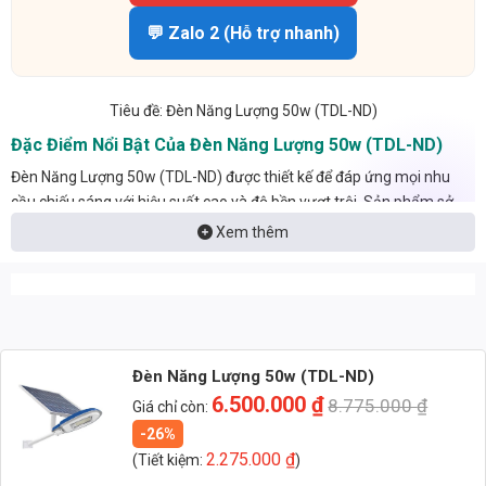
💬 Zalo 2 (Hỗ trợ nhanh)
Tiêu đề: Đèn Năng Lượng 50w (TDL-ND)
Đặc Điểm Nổi Bật Của Đèn Năng Lượng 50w (TDL-ND)
Đèn Năng Lượng 50w (TDL-ND) được thiết kế để đáp ứng mọi nhu
cầu chiếu sáng với hiệu suất cao và độ bền vượt trội. Sản phẩm sở
hữu những đặc điểm nổi bật sau:
Xem thêm
Công suất: 50W, cung cấp ánh sáng mạnh mẽ, phù hợp với nhiều
không gian khác nhau.
Tùy chọn ánh sáng: Ba lựa chọn màu sắc ánh sáng – trắng
(6000K), trung tính (4000K) và vàng (3000K) – cho phép bạn tùy
chỉnh ánh sáng theo sở thích và mục đích sử dụng.
Đèn Năng Lượng 50w (TDL-ND)
6.500.000
₫
8.775.000
₫
Giá chỉ còn:
Chất liệu: Vỏ đèn được chế tạo từ hợp kim nhôm ADC12 cao cấp,
-26%
đảm bảo độ bền bỉ, khả năng tản nhiệt tốt và chống ăn mòn hiệu
2.275.000
₫
quả.
(Tiết kiệm:
)