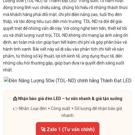
Lượng 50w (TDL-ND) từ Thành Đạt LED. Trong suốt 15 năm hoạt
động trong lĩnh vực chiếu sáng, chúng tôi hiểu rõ những thách thức
mà khách hàng phải đối mặt: chi phí điện năng cao, tuổi thọ đèn
thấp, và tác động tiêu cực đến môi trường. TDL-ND ra đời để giải
quyết triệt để những vấn đề này. Với công nghệ tiên tiến, thiết kế tối
ưu và chất lượng vượt trội, TDL-ND không chỉ mang lại ánh sáng ổn
định, an toàn mà còn giúp bạn tiết kiệm chi phí và góp phần bảo vệ
hành tinh xanh. Bài viết này sẽ đi sâu vào phân tích chi tiết về sản
phẩm, từ thông số kỹ thuật, lợi ích kinh tế, ứng dụng thực tế, đến
những câu hỏi thường gặp, giúp bạn đưa ra quyết định sáng suốt
nhất.
📩 Nhận báo giá đèn LED – tư vấn nhanh & giá tận xưởng
👉 Nhắn: Loại đèn + Công suất + Số lượng để nhận báo giá
nhanh
🚀 Zalo 1 (Tư vấn chính)