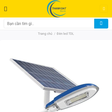
Chuyển
đến
nội
dung
Tìm
kiếm:
Trang chủ
/
Đèn led TDL