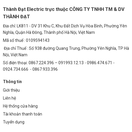
Đèn được thiết kế với cấp độ bảo vệ IP65, có khả năng chống nước và
Thành Đạt Electric trực thuộc CÔNG TY TNHH TM & DV
bụi bẩn tốt, đảm bảo hoạt động ổn định ngay cả trong điều kiện thời
THÀNH ĐẠT
tiết khắc nghiệt.
Địa chỉ: LK811 - DV 31 Khu C, Khu Đất Dịch Vụ Hòa Bình, Phường Yên
2. Tuổi thọ của đèn nấm TDL-NSVMM4 là bao lâu?
Nghĩa, Quận Hà Đông, Thành phố Hà Nội, Việt Nam
Với tuổi thọ lên đến 50.000 giờ, đèn nấm TDL-NSVMM4 có thể hoạt
Mã số thuế : 0109594143
động liên tục trong nhiều năm mà không cần thay thế.
Địa chỉ Thuế : Số 938 đường Quang Trung, Phường Yên Nghĩa, TP Hà
3. Tôi có thể thay đổi màu sắc ánh sáng của đèn
Nội, Việt Nam
Số điện thoại: 0867.224.396 – 091993.12.13 - 0986.474.671 -
không?
0924.734.666 - 0867.933.396
Có, đèn nấm TDL-NSVMM4 có nhiều lựa chọn về nhiệt độ màu
(3000K, 4000K, 6000K) để bạn lựa chọn theo sở thích và nhu cầu sử
Thông tin
dụng.
Giới thiệu
4. Đèn nấm TDL-NSVMM4 có dễ lắp đặt không?
Liên hệ
Hệ thống cửa hàng
Đèn được thiết kế đơn giản, dễ dàng lắp đặt, bạn có thể tự lắp đặt
Tài khoản thanh toán
hoặc nhờ đến sự hỗ trợ của kỹ thuật viên.
Tuyển dụng
5. Chính sách bảo hành của đèn nấm TDL-NSVMM4