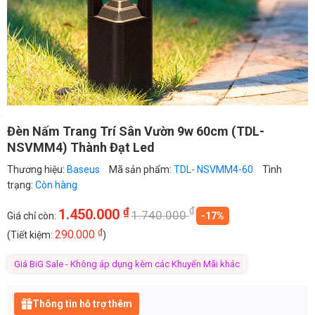
Đèn Nấm Trang Trí Sân Vườn 9w 60cm (TDL-
NSVMM4) Thành Đạt Led
Thương hiệu:
Baseus
Mã sản phẩm:
TDL- NSVMM4-60
Tình
trạng:
Còn hàng
₫
₫
1.450.000
1.740.000
Giá chỉ còn:
-17%
₫
290.000
(Tiết kiệm:
)
Giá BiG Sale - Không áp dụng kèm các Khuyến Mãi khác
Thông tin hỗ trợ thêm