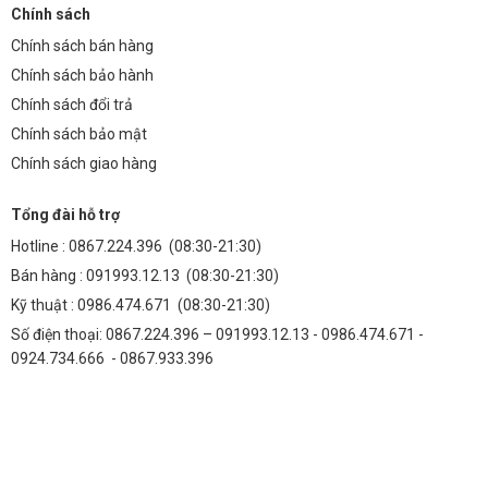
là gì?
Chính sách
Đèn nấm TDL-NSVMM4 được bảo hành 2 năm kể từ ngày mua hàng,
Chính sách bán hàng
đảm bảo quyền lợi của khách hàng.
Chính sách bảo hành
Bạn đang tìm kiếm giải pháp chiếu sáng sân vườn hiệu quả và thẩm
Chính sách đổi trả
mỹ? Hãy tham khảo ngay sản phẩm
Đèn LED đường phố 100W
của
Chính sách bảo mật
Thành Đạt LED để có thêm lựa chọn.
Chính sách giao hàng
Để biết thêm thông tin chi tiết và đặt hàng, hãy truy cập
Thành Đạt
Tổng đài hỗ trợ
LED
.
Hotline :
0867.224.396
(08:30-21:30)
Thông tin liên hệ : Số 938 đường Quang Trung, Phường Yên Nghĩa,
Bán hàng :
091993.12.13
(08:30-21:30)
TP Hà Nội, Việt Nam
Kỹ thuật :
0986.474.671
(08:30-21:30)
Số điện thoại: 091993.12.13 – 0986.474.671 – 0924.734.666
Số điện thoại: 0867.224.396 – 091993.12.13 - 0986.474.671 -
SẢN PHẨM NỔI BẬT
0924.734.666 - 0867.933.396
✓
✓
Thành Đạt LED
Đèn Năng Lượng MT
Đèn LED chính hãng
Đèn Năng Lượng Mặt Trời 300W
Lắp đặt không cần điện lưới,