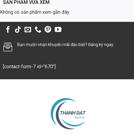
SẢN PHẨM VỪA XEM
Bãi xe, khu công nghiệp
Không có sản phẩm xem gần đây
Đường liên thôn, đô thị (sử dụng kết hợp với cột đèn phù hợp)
6. Ưu Điểm Vượt Trội Của Đèn Nấm TDL-NSVMM4
Thiết kế độc đáo, sang trọng, phù hợp với nhiều phong cách kiến
Bạn muốn nhận khuyến mãi đặc biệt? Đăng ký ngay.
trúc
Hiệu quả chiếu sáng cao, tiết kiệm năng lượng
Chất liệu cao cấp, bền bỉ, chống chịu thời tiết khắc nghiệt
[contact-form-7 id="670"]
Ánh sáng dịu nhẹ, tạo không gian ấm cúng, thư giãn
Lắp đặt dễ dàng, bảo trì đơn giản
An toàn cho sức khỏe, thân thiện với môi trường
7. Câu Hỏi Thường Gặp (FAQ)
1. Đèn nấm TDL-NSVMM4 có chống nước tốt
không?