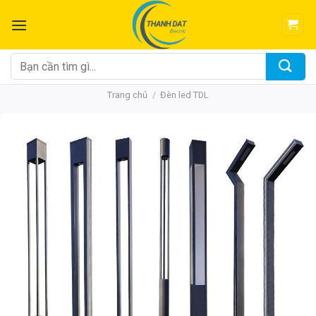
Chuyển
đến
nội
dung
Tìm
kiếm:
Trang chủ
/
Đèn led TDL