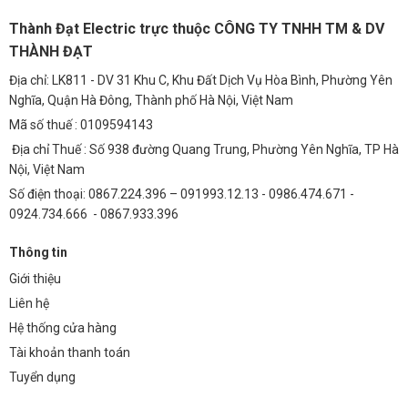
điện và bảo trì trong suốt quá trình sử dụng. Ví dụ, nếu sử
Thành Đạt Electric trực thuộc CÔNG TY TNHH TM & DV
dụng đèn nấm 10W thay thế cho đèn sợi đốt 60W, bạn sẽ
THÀNH ĐẠT
tiết kiệm được khoảng 83% điện năng. Tuổi thọ của đèn
Địa chỉ: LK811 - DV 31 Khu C, Khu Đất Dịch Vụ Hòa Bình, Phường Yên
LED lên đến 50.000 giờ, giúp giảm thiểu chi phí thay thế
Nghĩa, Quận Hà Đông, Thành phố Hà Nội, Việt Nam
đèn. Sau 5 năm sử dụng, tổng chi phí (điện + bảo trì) của
Mã số thuế : 0109594143
đèn LED sẽ thấp hơn đáng kể so với đèn truyền thống.
Địa chỉ Thuế : Số 938 đường Quang Trung, Phường Yên Nghĩa, TP Hà
6. Câu Hỏi Thường Gặp (FAQ)
Nội, Việt Nam
Số điện thoại: 0867.224.396 – 091993.12.13 - 0986.474.671 -
Hỏi: Đèn nấm TDL-NSVDD có dễ lắp đặt
0924.734.666 - 0867.933.396
không?
Thông tin
Trả lời: Đèn được thiết kế đơn giản, dễ dàng lắp đặt, chỉ
Giới thiệu
cần kết nối với nguồn điện 220V. Chúng tôi cũng cung
Liên hệ
cấp dịch vụ lắp đặt tận nơi nếu khách hàng có nhu cầu.
Hệ thống cửa hàng
Hỏi: Đèn nấm TDL-NSVDD có bảo hành
Tài khoản thanh toán
Tuyển dụng
không?