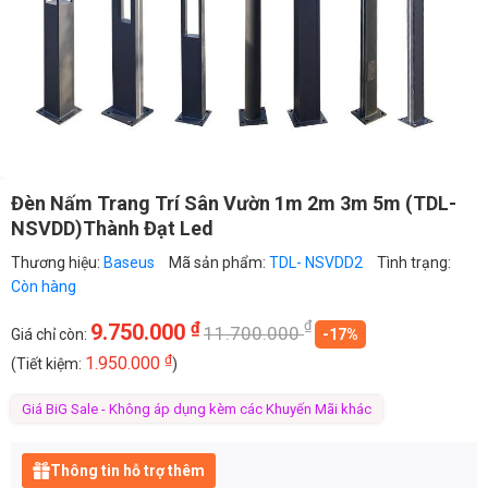
Đèn Nấm Trang Trí Sân Vườn 1m 2m 3m 5m (TDL-
NSVDD)Thành Đạt Led
Thương hiệu:
Baseus
Mã sản phẩm:
TDL- NSVDD2
Tình trạng:
Còn hàng
₫
₫
9.750.000
11.700.000
Giá chỉ còn:
-17%
₫
1.950.000
(Tiết kiệm:
)
Giá BiG Sale - Không áp dụng kèm các Khuyến Mãi khác
Thông tin hỗ trợ thêm