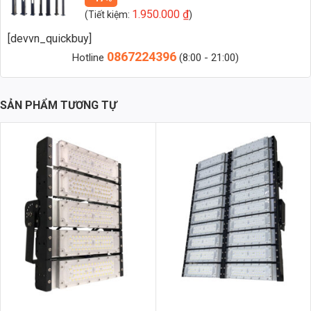
Zalo 1 (Tư vấn chính)
1.950.000
₫
(Tiết kiệm:
)
[devvn_quickbuy]
Zalo 2 (Hỗ trợ nhanh)
0867224396
Hotline
(8:00 - 21:00)
1. Tổng Quan về Đèn Nấm Trang Trí Sân
SẢN PHẨM TƯƠNG TỰ
Vườn TDL-NSVDD
Đèn nấm trang trí sân vườn TDL-NSVDD là dòng sản
phẩm được thiết kế đặc biệt để mang đến vẻ đẹp thẩm mỹ
và hiệu quả chiếu sáng tối ưu cho không gian ngoại thất.
Sản phẩm có nhiều kích thước khác nhau (1m, 2m, 3m,
5m) để phù hợp với diện tích và nhu cầu sử dụng của từng
khách hàng.
2. Ưu Điểm Vượt Trội của Đèn Nấm Thành
Đạt Led
Thiết kế tinh tế, hiện đại:
Hình dáng nấm độc đáo, hài