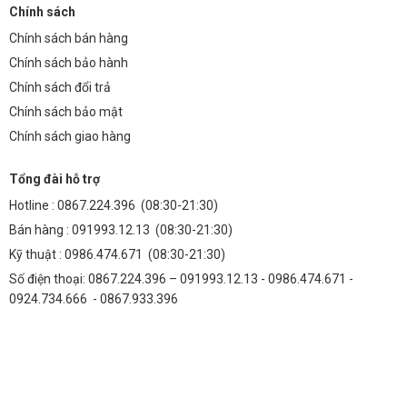
Chính sách
Trả lời: Có, tất cả các sản phẩm đèn nấm TDL-NSVDD
đều được bảo hành 2 năm kể từ ngày mua hàng.
Chính sách bán hàng
Chính sách bảo hành
Hỏi: Tôi có thể mua đèn nấm TDL-
Chính sách đổi trả
NSVDD ở đâu?
Chính sách bảo mật
Chính sách giao hàng
Trả lời: Bạn có thể mua đèn trực tiếp tại cửa hàng của
chúng tôi tại
938 Quang Trung, P. Yên Nghĩa, Quận Hà
Tổng đài hỗ trợ
Đông, TP Hà Nội
hoặc đặt hàng online trên website của
Hotline :
0867.224.396
(08:30-21:30)
chúng tôi.
Bán hàng :
091993.12.13
(08:30-21:30)
Hỏi: Đèn nấm TDL-NSVDD có những
Kỹ thuật :
0986.474.671
(08:30-21:30)
màu sắc ánh sáng nào?
Số điện thoại: 0867.224.396 – 091993.12.13 - 0986.474.671 -
0924.734.666 - 0867.933.396
Trả lời: Đèn có ba màu sắc ánh sáng: Trắng (6000K),
Trung tính (4000K) và Vàng (3000K) để bạn lựa chọn
theo sở thích và nhu cầu sử dụng.
Hỏi: Giá của đèn nấm TDL-NSVDD là bao