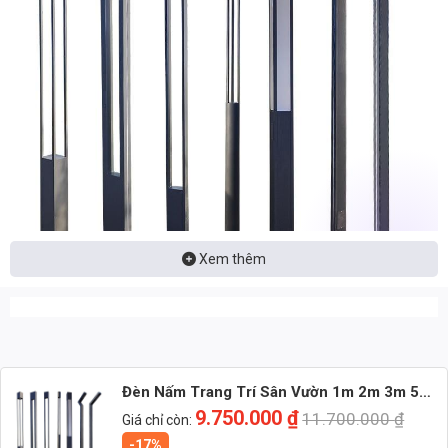
Xem thêm
Nhận báo giá đèn LED – tư vấn nhanh & giá tận xưởng
Nhắn: Loại đèn + Công suất + Số lượng để nhận báo giá
Đèn Nấm Trang Trí Sân Vườn 1m 2m 3m 5m
nhanh
(TDL- NSVDD)Thành Đạt Led
9.750.000
₫
11.700.000
₫
Giá chỉ còn:
-17%