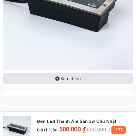
Xem thêm
Nhận báo giá đèn LED – tư vấn nhanh & giá tận xưởng
Nhắn: Loại đèn + Công suất + Số lượng để nhận báo giá
nhanh
Đèn Led Thanh Âm Sàn 3w Chữ Nhật
Zalo 1 (Tư vấn chính)
(TDLAD-CN3) Thành Đạt Led
500.000
₫
600.000
₫
Giá chỉ còn:
-17%