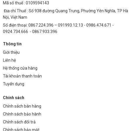
Mã số thuế : 0109594143
đốt và 50% so với đèn huỳnh quang.
Địa chỉ Thuế : Số 938 đường Quang Trung, Phường Yên Nghĩa, TP Hà
Tuổi thọ cao:
Tuổi thọ trung bình lên đến 50.000 giờ, giảm tần
Nội, Việt Nam
suất thay thế và chi phí bảo trì.
Số điện thoại: 0867.224.396 – 091993.12.13 - 0986.474.671 -
0924.734.666 - 0867.933.396
Tính toán chi phí sau 5 năm:
Giả sử đèn hoạt động 8 giờ/ngày,
giá điện 2.500 VNĐ/kWh, chi phí thay thế đèn truyền thống (bao
Thông tin
gồm công thợ) là 50.000 VNĐ/lần. Với đèn Led (TDLAD-CN3), bạn
Giới thiệu
sẽ tiết kiệm được hàng triệu đồng chi phí điện và bảo trì sau 5
năm.
Liên hệ
Hệ thống cửa hàng
7. Cách lựa chọn đèn LED thanh âm sàn chữ nhật phù hợp
Tài khoản thanh toán
Xác định nhu cầu chiếu sáng:
Lựa chọn công suất phù hợp với
Tuyển dụng
diện tích và mục đích sử dụng.
Chính sách
Chọn chuẩn IP phù hợp:
IP65 hoặc cao hơn nếu lắp đặt ngoài trời
để chống bụi và nước.
Chính sách bán hàng
Chính sách bảo hành
Chọn nhiệt độ màu ánh sáng:
Thường dùng ánh sáng trắng ấm
(2700K-3000K) cho không gian ấm cúng, ánh sáng trắng lạnh
Chính sách đổi trả
(4000K-6000K) cho không gian hiện đại.
Chính sách bảo mật