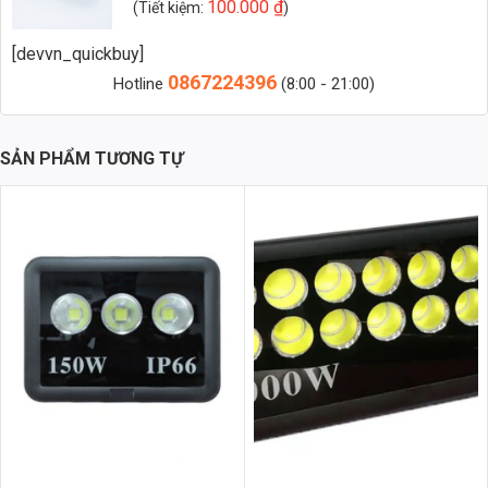
Zalo 2 (Hỗ trợ nhanh)
100.000
₫
(Tiết kiệm:
)
[devvn_quickbuy]
0867224396
1. Đèn LED thanh âm sàn là gì?
Hotline
(8:00 - 21:00)
Đèn LED thanh âm sàn là loại đèn LED thiết kế dạng thanh dài, được
lắp đặt âm dưới mặt sàn hoặc bậc thang nhằm tạo hiệu ứng chiếu
SẢN PHẨM TƯƠNG TỰ
sáng mềm mại, tinh tế và hiện đại. Với thiết kế mỏng, thường dạng
chữ nhật hoặc vuông, đèn được sử dụng chủ yếu để chiếu sáng lối đi,
bậc thang hoặc trang trí các khu vực ngoại thất và nội thất mà vẫn
đảm bảo an toàn và thẩm mỹ. Phiên bản 3W là dòng công suất nhỏ,
thích hợp cho không gian cần chiếu sáng nhẹ nhàng, điểm nhấn hoặc
chiếu sáng khu vực nhỏ.
2. Đặc điểm nổi bật của Đèn Led Thanh Âm Sàn 3w
(TDLAD-CN3)
Thiết kế nhỏ gọn, thanh mảnh:
Dạng chữ nhật, dễ dàng âm sàn
mà không làm mất diện tích hay phá vỡ bố cục không gian.
Vật liệu bền chắc:
Thân đèn làm từ hợp kim nhôm ADC12 chống
ăn mòn, kết hợp kính cường lực chịu lực, đảm bảo độ bền và khả