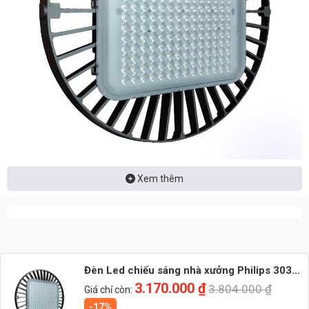
Xem thêm
📩 Nhận báo giá đèn LED – tư vấn nhanh & giá tận xưởng
👉 Nhắn: Loại đèn + Công suất + Số lượng để nhận báo giá
nhanh
🚀 Zalo 1 (Tư vấn chính)
Đèn Led chiếu sáng nhà xưởng Philips 3030
X3 250W (TDLX3-250)
3.170.000
₫
3.804.000
₫
Giá chỉ còn:
💬 Zalo 2 (Hỗ trợ nhanh)
-17%