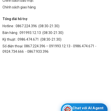
Khu công nghiệp:
Chiếu sáng hiệu quả cho các nhà xưởng, kho
Chính sách bảo mật
bãi, khu vực sản xuất.
Chính sách giao hàng
FAQ – Giải Đáp Thắc Mắc
Tổng đài hỗ trợ
Hotline :
0867.224.396
(08:30-21:30)
1. Đèn LED Philips 3030 X3 250W có chống nước
Bán hàng :
091993.12.13
(08:30-21:30)
không?
Kỹ thuật :
0986.474.671
(08:30-21:30)
Đèn có chuẩn IP65, chống bụi và chống nước, phù hợp lắp đặt trong
Số điện thoại: 0867.224.396 – 091993.12.13 - 0986.474.671 -
môi trường khắc nghiệt.
0924.734.666 - 0867.933.396
2. Tuổi thọ của đèn là bao lâu?
Tuổi thọ của đèn là 50.000 giờ, tương đương khoảng 10-15 năm sử
dụng liên tục.
3. Nhiệt độ màu của đèn là bao nhiêu?
Đèn có các tùy chọn nhiệt độ màu 5000K (ánh sáng trắng) và 6500K
(ánh sáng trắng lạnh).
4. Đèn có cần sử dụng thêm ballast không?
Chat với AI Agent