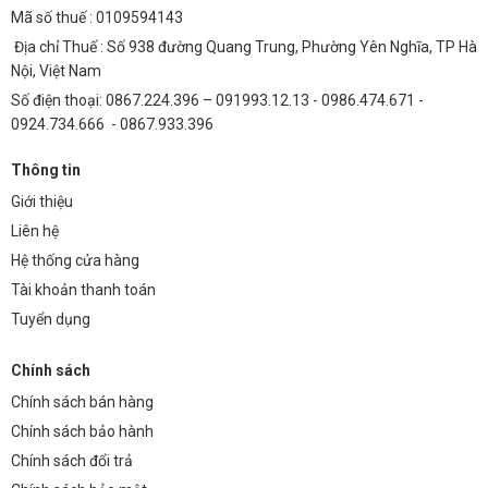
đèn truyền thống.
Mã số thuế : 0109594143
Địa chỉ Thuế : Số 938 đường Quang Trung, Phường Yên Nghĩa, TP Hà
Tuổi thọ cao:
50.000 giờ sử dụng, giảm tần suất thay thế và chi
Nội, Việt Nam
phí bảo trì.
Số điện thoại: 0867.224.396 – 091993.12.13 - 0986.474.671 -
Giảm chi phí bảo trì:
Không chứa thủy ngân, không phát ra tia UV,
0924.734.666 - 0867.933.396
an toàn cho sức khỏe và môi trường.
Thông tin
Ước tính sau 5 năm sử dụng, chi phí tiền điện và bảo trì của đèn LED
Giới thiệu
Philips 3030 X3 250W sẽ thấp hơn đáng kể so với đèn truyền thống,
mang lại lợi nhuận cao cho doanh nghiệp.
Liên hệ
Hệ thống cửa hàng
Ứng Dụng Chi Tiết Trong Các Lĩnh Vực
Tài khoản thanh toán
Đèn LED Philips 3030 X3 250W phù hợp với nhiều ứng dụng khác
Tuyển dụng
nhau:
Đường liên thôn, đô thị:
Cung cấp ánh sáng an toàn và tiết kiệm
Chính sách
cho hệ thống chiếu sáng công cộng.
Chính sách bán hàng
Bãi xe:
Đảm bảo tầm nhìn rõ ràng, an toàn cho người và phương
Chính sách bảo hành
tiện.
Chính sách đổi trả