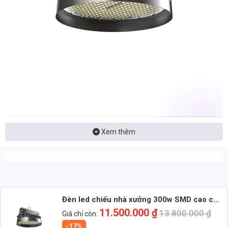
📩 Nhận báo giá đèn LED – tư vấn nhanh & giá tận xưởng
Xem thêm
👉 Nhắn: Loại đèn + Công suất + Số lượng để nhận báo giá
nhanh
🚀 Zalo 1 (Tư vấn chính)
Đèn led chiếu nhà xưởng 300w SMD cao cấp
💬 Zalo 2 (Hỗ trợ nhanh)
(TDL-AC412)
11.500.000
₫
13.800.000
₫
Giá chỉ còn:
-17%