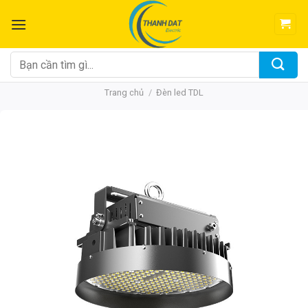
Chuyển
đến
nội
dung
Tìm
kiếm:
Trang chủ
/
Đèn led TDL