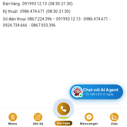
Bán hàng :
091993.12.13
(08:30-21:30)
Tổng chi phí bảo trì (bao gồm thay thế bóng đèn, sửa chữa driver,…)
Kỹ thuật :
0986.474.671
(08:30-21:30)
trong 5 năm với đèn truyền thống có thể lên đến hàng chục triệu
Số điện thoại: 0867.224.396 – 091993.12.13 - 0986.474.671 -
đồng. Trong khi đó, với đèn led TDL-AC412, chi phí bảo trì gần như
0924.734.666 - 0867.933.396
bằng không.
Ứng Dụng Đa Dạng của Đèn Led Chiếu Nhà Xưởng 300W
SMD (TDL-AC412)
Đèn led chiếu nhà xưởng 300W SMD (TDL-AC412) có thể được ứng
dụng rộng rãi trong nhiều không gian khác nhau:
Nhà Xưởng, Kho Bãi
Cung cấp ánh sáng mạnh mẽ, đồng đều, giúp tăng năng suất làm
việc và đảm bảo an toàn cho công nhân.
Chat với AI Agent
Sân Vận Động, Nhà Thi Đấu
⚡ Tư vấn LED sỉ ngay
Tạo ra ánh sáng chất lượng cao, đáp ứng các tiêu chuẩn chiếu sáng
cho các hoạt động thể thao.
Trung Tâm Thương Mại, Siêu Thị
Copyright 2026 ©
Bản Quyền Thuộc Thành Đạt LED
Gọi ngay
Menu
liên hệ
Messenger
Zalo
Tăng tính thẩm mỹ cho không gian mua sắm, thu hút khách hàng và