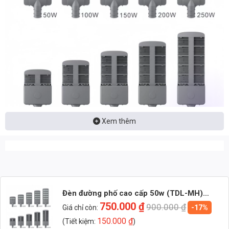
Xem thêm
📩 Nhận báo giá đèn LED – tư vấn nhanh & giá tận xưởng
👉 Nhắn: Loại đèn + Công suất + Số lượng để nhận báo giá
nhanh
Đèn đường phố cao cấp 50w (TDL-MH)
Thành Đạt Led
750.000
₫
900.000
₫
Giá chỉ còn:
-17%
🚀 Zalo 1 (Tư vấn chính)
150.000
₫
(Tiết kiệm:
)