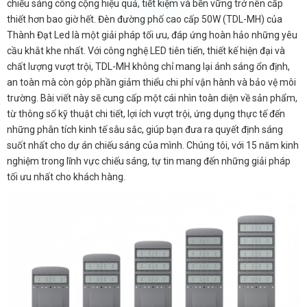
chiếu sáng công cộng hiệu quả, tiết kiệm và bền vững trở nên cấp
thiết hơn bao giờ hết. Đèn đường phố cao cấp 50W (TDL-MH) của
Thành Đạt Led là một giải pháp tối ưu, đáp ứng hoàn hảo những yêu
cầu khắt khe nhất. Với công nghệ LED tiên tiến, thiết kế hiện đại và
chất lượng vượt trội, TDL-MH không chỉ mang lại ánh sáng ổn định,
an toàn mà còn góp phần giảm thiểu chi phí vận hành và bảo vệ môi
trường. Bài viết này sẽ cung cấp một cái nhìn toàn diện về sản phẩm,
từ thông số kỹ thuật chi tiết, lợi ích vượt trội, ứng dụng thực tế đến
những phân tích kinh tế sâu sắc, giúp bạn đưa ra quyết định sáng
suốt nhất cho dự án chiếu sáng của mình. Chúng tôi, với 15 năm kinh
nghiệm trong lĩnh vực chiếu sáng, tự tin mang đến những giải pháp
tối ưu nhất cho khách hàng.