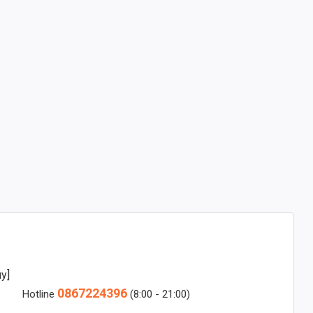
y]
0867224396
Hotline
(8:00 - 21:00)