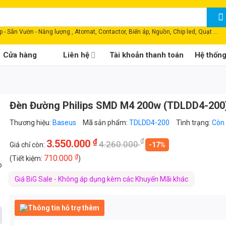
 - Sân Vườn - Năng lượng , Atomat, Contactor, Biến áp, Nguồn, Chip led, Quạt ...
Cửa hàng
Liên hệ
Tài khoản thanh toán
Hệ thốn
Đèn Đường Philips SMD M4 200w (TDLDD4-200
Thương hiệu:
Baseus
Mã sản phẩm:
TDLDD4-200
Tình trạng:
Còn
₫
₫
3.550.000
4.260.000
Giá chỉ còn:
-17%
₫
710.000
(Tiết kiệm:
)
o
Giá BiG Sale - Không áp dụng kèm các Khuyến Mãi khác
Thông tin hỗ trợ thêm