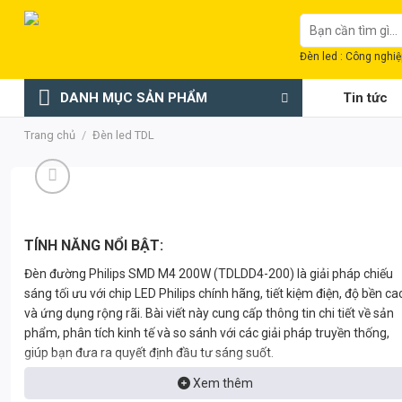
Chuyển
Tìm
đến
kiếm:
nội
Đèn led : Công nghiệp
dung
DANH MỤC SẢN PHẨM
Tin tức
Trang chủ
/
Đèn led TDL
TÍNH NĂNG NỔI BẬT:
Đèn đường Philips SMD M4 200W (TDLDD4-200) là giải pháp chiếu
sáng tối ưu với chip LED Philips chính hãng, tiết kiệm điện, độ bền ca
và ứng dụng rộng rãi. Bài viết này cung cấp thông tin chi tiết về sản
phẩm, phân tích kinh tế và so sánh với các giải pháp truyền thống,
giúp bạn đưa ra quyết định đầu tư sáng suốt.
Xem thêm