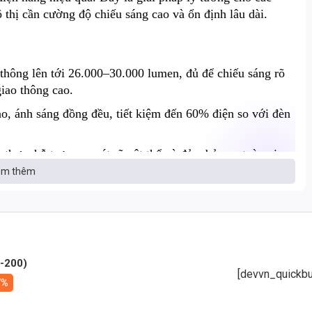
 thị cần cường độ chiếu sáng cao và ổn định lâu dài.
hông lên tới 26.000–30.000 lumen, đủ để chiếu sáng rõ
iao thông cao.
, ánh sáng đồng đều, tiết kiệm đến 60% điện so với đèn
thực, hỗ trợ quan sát rõ vật thể và đảm bảo an toàn giao
m thêm
h và tiết kiệm điện tối đa.
 mòn, chống va đập và chịu thời tiết khắc nghiệt tốt.
-200)
[devvn_quickbu
7%
bụi và chống nước hiệu quả.
sau thân đèn giúp làm mát nhanh, kéo dài tuổi thọ lên đến