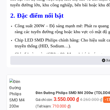
tuyến đường lớn, khu công nghiệp, bến bãi hoặc khu đô
2. Đặc điểm nổi bật
Công suất 200W – Độ sáng mạnh mẽ: Phát ra quang t
ràng các tuyến đường rộng hoặc khu vực có mật độ g
Chip LED SMD Philips chính hãng: Cho hiệu suất cao
truyền thống (HID, Sodium…).
Chỉ số hoàn màu (CRI) >80: Mang lại ánh sáng trung 
thông.
Xe
Hệ số công suất (PF) >0.95: Giúp đèn vận hành ổn địn
3. Thiết kế hiện đại – Bền bỉ
Vỏ đèn bằng hợp kim nhôm đúc nguyên khối: Chống ăn
Đèn Đường Philips SMD M4 200w (TDLDD4
3.550.000
₫
4.260.000
₫
Giá chỉ còn:
-1
Kính cường lực chống lóa: Bảo vệ chip LED, chống 
710.000
₫
(Tiết kiệm:
)
Tản nhiệt tối ưu: Thiết kế rãnh tản nhiệt dạng cánh 