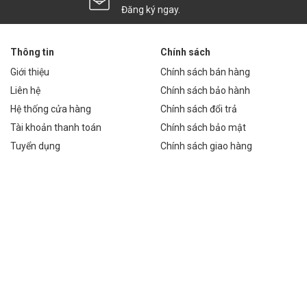
Đăng ký ngay.
ãi trong:
Thông tin
Chính sách
lớn
Giới thiệu
Chính sách bán hàng
Liên hệ
Chính sách bảo hành
Hệ thống cửa hàng
Chính sách đổi trả
Tài khoản thanh toán
Chính sách bảo mật
tầng lớn
Tuyển dụng
Chính sách giao hàng
í
lips SMD M4 200W mang lại lợi ích kinh tế vượt trội.
ng tháng giảm đáng kể. Tuổi thọ đèn cao (50.000 giờ) giúp
chi phí tiền điện cho một đèn đường 200W truyền thống là
M4 200W chỉ còn 0.4X đồng/năm. Cộng thêm chi phí bảo
kể.