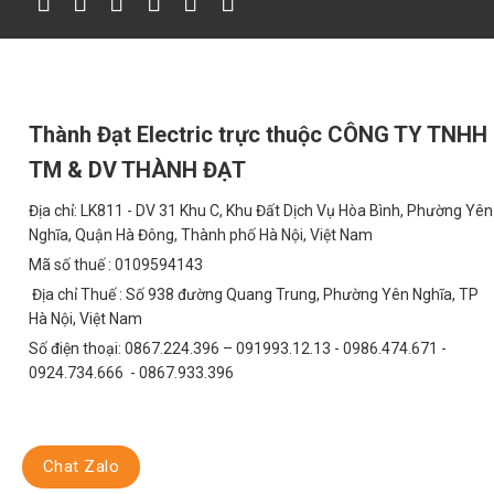
5. Ứng dụng
Đèn đường Philips SMD M4 200W được sử dụng rộng r
Hệ thống chiếu sáng quốc lộ, cao tốc, đường nội đô 
Thành Đạt Electric trực thuộc CÔNG TY TNHH
Khu công nghiệp, nhà máy, bãi đỗ xe, sân vận động
TM & DV THÀNH ĐẠT
Khu đô thị, khu dân cư, cầu vượt, nút giao thông
Địa chỉ: LK811 - DV 31 Khu C, Khu Đất Dịch Vụ Hòa Bình, Phường Yên
Bến cảng, sân bay, khu logistic và các công trình hạ 
Nghĩa, Quận Hà Đông, Thành phố Hà Nội, Việt Nam
Mã số thuế : 0109594143
6. Phân tích kinh tế – So sánh chi ph
Địa chỉ Thuế : Số 938 đường Quang Trung, Phường Yên Nghĩa, TP
Hà Nội, Việt Nam
So với đèn đường truyền thống (HID, Sodium), đèn Phi
Số điện thoại: 0867.224.396 – 091993.12.13 - 0986.474.671 -
Với hiệu suất tiết kiệm điện 60%, chi phí tiền điện hà
0924.734.666 - 0867.933.396
giảm tần suất thay thế, tiết kiệm chi phí bảo trì.
Ví dụ: Với thời gian sử dụng trung bình 12 giờ/ngày, 
X đồng/năm, trong khi chi phí cho đèn Philips SMD 
Chat Zalo
trì giảm, tổng chi phí vận hành trong 5 năm giảm đáng 