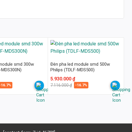
 module smd 300w
Đèn pha led module smd 500w
LF-MDS300N)
Philips (TDLF-MDS500)
Giá
Giá
5.930.000
₫
gốc
hiện
-16.7%
-16.7%
7.116.000
₫
là:
tại
7.116.000 ₫.
là:
5.930.000 ₫.