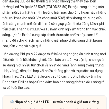
đèn đường LED đã trở thành giải pháp không thể thay thế. Đèn
Đường Led Philips M22 50W (TDLDD22-50) là một trong những sản
phẩm nổi bật nhất trên thị trường hiện nay, đáp ứng hoàn hảo những
tiêu chí khắt khe nhất. Với công suất 50W, đèn không chỉ cung cấp
ánh sáng mạnh mẽ, ổn định mà còn giúp giảm thiểu đáng kể chi phí
tiền điện. Thành Đạt LED, với 15 năm kinh nghiệm trong lĩnh vực chiếu
sáng, tự hào là nhà cung cấp chính thức sản phẩm này, cam kết
mang đến cho khách hàng những giải pháp chiếu sáng chất lượng
cao, bền vững và hiệu quả.
Đèn đường Philips M22 được thiết kế để hoạt động ổn định trong mọi
điều kiện thời tiết khắc nghiệt, đảm bảo an toàn và tiện lợi cho người
sử dụng. Với nhiều tùy chọn về nhiệt độ màu (ánh sáng trắng, trung
tính, vàng), đèn phù hợp với nhiều không gian và mục đích sử dụng
khác nhau. Chip LED chất lượng cao từ các thương hiệu uy tín như
Bridgelux, Philips hoặc Cree đảm bảo ánh sáng phát ra đều, sáng rõ
và có tuổi thọ cao.
Nhận báo giá đèn LED – tư vấn nhanh & giá tận xưởng