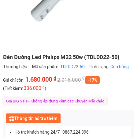
Đèn Đường Led Philips M22 50w (TDLDD22-50)
Thương hiệu:
Mã sản phẩm:
TDLDD22-50
Tình trạng:
Còn hàng
₫
₫
1.680.000
2.016.000
Giá chỉ còn:
-17%
₫
336.000
(Tiết kiệm:
)
Giá BiG Sale - Không áp dụng kèm các Khuyến Mãi khác
Thông tin hỗ trợ thêm
Hỗ trợ khách hàng 24/7 : 0867.224.396