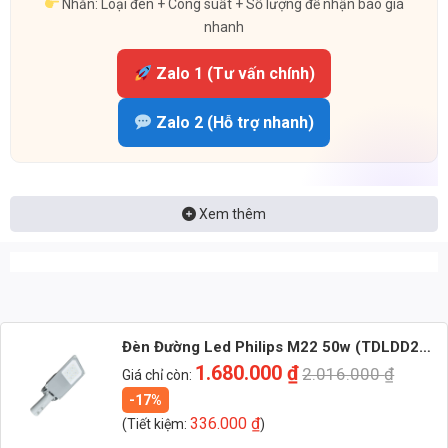
Nhắn: Loại đèn + Công suất + Số lượng để nhận báo giá
nhanh
Zalo 1 (Tư vấn chính)
Zalo 2 (Hỗ trợ nhanh)
Xem thêm
Đèn Đường Led Philips M22 50w (TDLDD22-
50)
1.680.000
₫
2.016.000
₫
Giá chỉ còn:
-17%
336.000
₫
(Tiết kiệm:
)