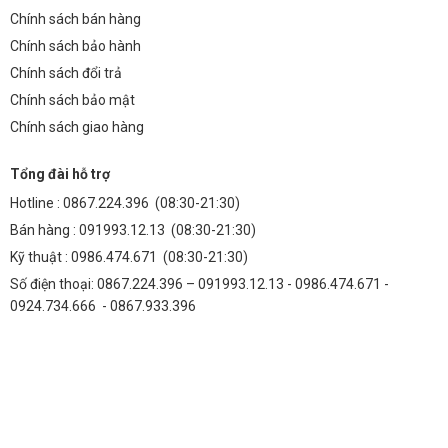
Không, đèn Đường Led M14 50W được thiết kế để hoạt
Chính sách bán hàng
động trực tiếp với nguồn điện 220V, không cần sử dụng
Chính sách bảo hành
thêm bộ điều khiển.
Chính sách đổi trả
2. Đèn có khả năng chống sét không?
Chính sách bảo mật
Chính sách giao hàng
Đèn Đường Led M14 50W có tích hợp mạch bảo vệ
chống sét, giúp bảo vệ đèn khỏi các tác động của sét. Tuy
Tổng đài hỗ trợ
nhiên, để đảm bảo an toàn tối đa, nên lắp đặt thêm thiết bị
Hotline :
0867.224.396
(08:30-21:30)
chống sét lan truyền.
Bán hàng :
091993.12.13
(08:30-21:30)
3. Thời gian bảo hành của đèn là bao lâu?
Kỹ thuật :
0986.474.671
(08:30-21:30)
Số điện thoại: 0867.224.396 – 091993.12.13 - 0986.474.671 -
Đèn Đường Led M14 50W được bảo hành 2 năm kể từ
0924.734.666 - 0867.933.396
ngày mua hàng.
4. Tôi có thể mua đèn ở đâu?
Bạn có thể mua đèn Đường Led M14 50W trực tiếp tại
các cửa hàng của Thành Đạt LED TDL hoặc đặt hàng
online trên website của chúng tôi.