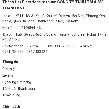
Thành Đạt Electric trực thuộc CÔNG TY TNHH TM & DV
Điện năng tiêu thụ
THÀNH ĐẠT
438
613.2
(kWh/năm)
Địa chỉ: LK811 - DV 31 Khu C, Khu Đất Dịch Vụ Hòa Bình, Phường Yên
Chi phí điện (VNĐ/kWh)
2500
2500
Nghĩa, Quận Hà Đông, Thành phố Hà Nội, Việt Nam
Mã số thuế : 0109594143
Chi phí điện hàng năm
1.095.000
1.533.000
(VNĐ)
Địa chỉ Thuế : Số 938 đường Quang Trung, Phường Yên Nghĩa, TP Hà
Nội, Việt Nam
Chi phí bảo trì (5 năm)
500.000
2.000.000
Số điện thoại: 0867.224.396 – 091993.12.13 - 0986.474.671 -
Tổng chi phí (5 năm)
6.540.000
9.195.000
0924.734.666 - 0867.933.396
Như vậy, sau 5 năm sử dụng, tổng chi phí vận hành và
Thông tin
bảo trì đèn Đường Led M14 50W tiết kiệm hơn khoảng
Giới thiệu
28% so với đèn Sodium 70W.
Liên hệ
5. Câu Hỏi Thường Gặp (FAQ)
Hệ thống cửa hàng
Tài khoản thanh toán
1. Đèn Đường Led M14 50W có cần sử
Tuyển dụng
dụng thêm bộ điều khiển không?
Chính sách