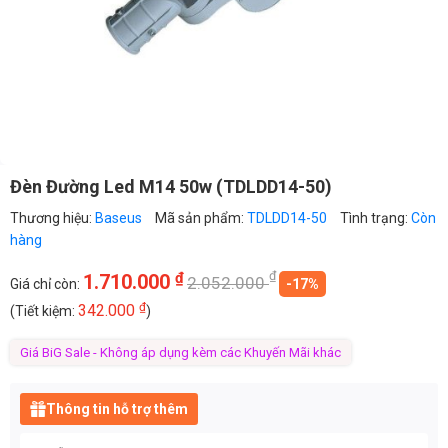
Đèn Đường Led M14 50w (TDLDD14-50)
Thương hiệu:
Baseus
Mã sản phẩm:
TDLDD14-50
Tình trạng:
Còn
hàng
₫
₫
1.710.000
2.052.000
Giá chỉ còn:
-17%
₫
342.000
(Tiết kiệm:
)
Giá BiG Sale - Không áp dụng kèm các Khuyến Mãi khác
Thông tin hỗ trợ thêm