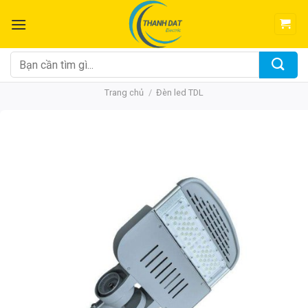
Chuyển
đến
nội
dung
Tìm
kiếm:
Trang chủ
/
Đèn led TDL