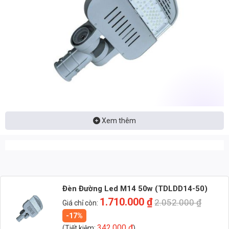
Xem thêm
Nhận báo giá đèn LED – tư vấn nhanh & giá tận xưởng
Nhắn: Loại đèn + Công suất + Số lượng để nhận báo giá
nhanh
Đèn Đường Led M14 50w (TDLDD14-50)
1.710.000
₫
2.052.000
₫
Giá chỉ còn:
Zalo 1 (Tư vấn chính)
-17%
342.000
₫
(Tiết kiệm:
)