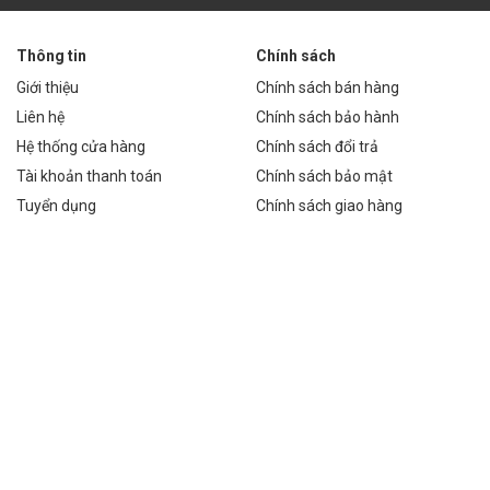
500,000 VNĐ
18,000,000 VNĐ
Thông tin
Chính sách
Giới thiệu
Chính sách bán hàng
m hơn 12,000,000 VNĐ so với đèn cao áp truyền thống.
Liên hệ
Chính sách bảo hành
Hệ thống cửa hàng
Chính sách đổi trả
Tài khoản thanh toán
Chính sách bảo mật
Tuyển dụng
Chính sách giao hàng
hố lớn, quốc lộ, đảm bảo an toàn giao thông và tầm nhìn tốt cho
khắc nghiệt, đèn M3 SMD 200W là lựa chọn hoàn hảo cho việc chiếu
an sống an toàn và tiện nghi cho cư dân.