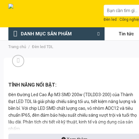
Chuyển
Tìm
đến
kiếm:
nội
Đèn led : Công nghiệp
dung
DANH MỤC SẢN PHẨM
Tin tức
Trang chủ
/
Đèn led TDL
TÍNH NĂNG NỔI BẬT:
Đèn Đường Led Cao Áp M3 SMD 200w (TDLDD3-200) của Thành
Đạt LED TDL là giải pháp chiếu sáng tối ưu, tiết kiệm năng lượng và
bền bỉ. Với chip LED SMD chất lượng cao, vỏ nhôm ADC12 và tiêu
chuẩn IP65, đèn đảm bảo hiệu suất chiếu sáng vượt trội và tuổi thọ
lâu dài. Phân tích chi tiết về kỹ thuật, kinh tế và ứng dụng của sản
phẩm.