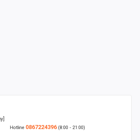
y]
0867224396
Hotline
(8:00 - 21:00)