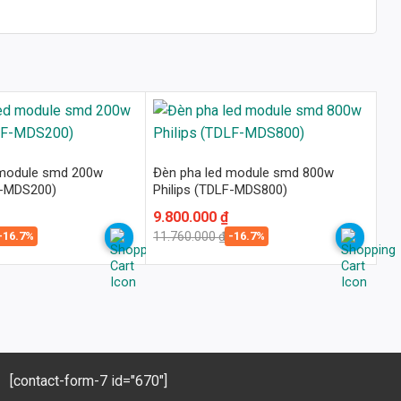
 module smd 200w
Đèn pha led module smd 800w
F-MDS200)
Philips (TDLF-MDS800)
Giá
Giá
9.800.000
₫
gốc
hiện
-16.7%
-16.7%
11.760.000
₫
là:
tại
11.760.000 ₫.
là:
9.800.000 ₫.
[contact-form-7 id="670"]