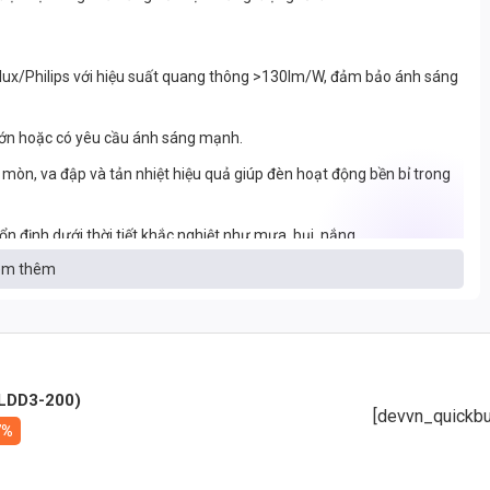
lux/Philips với hiệu suất quang thông >130lm/W, đảm bảo ánh sáng
 lớn hoặc có yêu cầu ánh sáng mạnh.
 mòn, va đập và tản nhiệt hiệu quả giúp đèn hoạt động bền bỉ trong
n định dưới thời tiết khắc nghiệt như mưa, bụi, nắng.
m thêm
 hợp với nhiều loại cột đèn và không gian chiếu sáng.
 đảm bảo hoạt động ổn định của hệ thống chiếu sáng.
ật thể được chiếu sáng, mang lại trải nghiệm thị giác tốt hơn.
LDD3-200)
[devvn_quickbu
7%
 độ bền cao, khả năng chống ăn mòn tuyệt vời và khả năng tản nhiệt