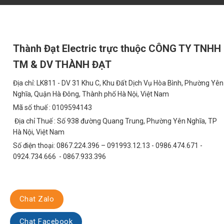
Chi phí bảo trì (thay thế bóng đèn)
5,000,000 VNĐ
Tổng chi phí
30,000,000 VNĐ
Như vậy, sau 5 năm sử dụng, đèn Led M3 SMD 200W giúp tiết kiệ
Thành Đạt Electric trực thuộc CÔNG TY TNHH
5. Ứng Dụng Đa Dạng
TM & DV THÀNH ĐẠT
5.1. Đường Phố và Quốc Lộ
Địa chỉ: LK811 - DV 31 Khu C, Khu Đất Dịch Vụ Hòa Bình, Phường Yên
Nghĩa, Quận Hà Đông, Thành phố Hà Nội, Việt Nam
Đèn M3 SMD 200W lý tưởng cho việc chiếu sáng các tuyến đường p
Mã số thuế : 0109594143
người tham gia giao thông.
Địa chỉ Thuế : Số 938 đường Quang Trung, Phường Yên Nghĩa, TP
5.2. Khu Công Nghiệp và Khu Chế Xuất
Hà Nội, Việt Nam
Với độ bền cao và khả năng hoạt động ổn định trong môi trường 
Số điện thoại: 0867.224.396 – 091993.12.13 - 0986.474.671 -
sáng các khu công nghiệp, khu chế xuất.
0924.734.666 - 0867.933.396
5.3. Khu Đô Thị và Khu Dân Cư
Đèn M3 SMD 200W mang lại ánh sáng chất lượng cao, tạo không gi
Chat Zalo
5.4. Bãi Đỗ Xe và Sân Vận Động
Chat Facebook