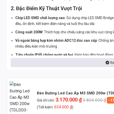
2. Đặc Điểm Kỹ Thuật Vượt Trội
Chip LED SMD chất lượng cao
: Sử dụng chip LED SMD Bridge
đều, ổn định, tiết kiệm điện năng và tuổi thọ lâu dài.
Công suất 200W
: Thích hợp cho chiếu sáng các khu vực rộng
Vỏ ngoài bằng hợp kim nhôm ADC12 đúc cao cấp
: Chống ăn
nhiều điều kiện môi trường.
Tiêu chuẩn IP65 chống nước và bụi
: Đảm bảo đèn hoạt động ổ
Xe
Thiết kế hiện đại, sang trọng
: Dễ dàng lắp đặt và bảo trì, phù
Hệ số công suất (PF) > 0.9
: Giảm thiểu tổn thất điện năng và
Chỉ số hoàn màu (CRI) > 85
: Đảm bảo màu sắc trung thực của v
3. Phân Tích Kỹ Thuật Chi Tiết
Đèn Đường Led Cao Áp M3 SMD 200w (TD
3.170.000
₫
3.804.000
₫
Giá chỉ còn:
-1
3.1. Vật Liệu Vỏ Đèn
634.000
₫
(Tiết kiệm:
)
Vỏ đèn được chế tạo từ hợp kim nhôm ADC12, một loại vật liệu có