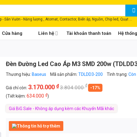
 - Sân Vườn - Năng lượng , Atomat, Contactor, Biến áp, Nguồn, Chip led, Quạt ...
Cửa hàng
Liên hệ
Tài khoản thanh toán
Hệ thốn
Đèn Đường Led Cao Áp M3 SMD 200w (TDLDD3
Thương hiệu:
Baseus
Mã sản phẩm:
TDLDD3-200
Tình trạng:
Còn
₫
₫
3.170.000
3.804.000
Giá chỉ còn:
-17%
₫
634.000
(Tiết kiệm:
)
Giá BiG Sale - Không áp dụng kèm các Khuyến Mãi khác
Thông tin hỗ trợ thêm