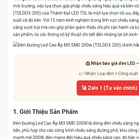
môi trường, việc lựa chọn giải pháp chiếu sáng hiệu quả và bề
(TDLDD3-200) của Thành Đạt LED TDL là một lựa chọn tối ưu, đáp
suất và độ bền. Với 15 năm kinh nghiệm trong lĩnh vực chiếu sá
sáng vượt trội mà còn góp phần giảm thiểu chi phí vận hành và bả
sản phẩm, từ các thông số kỹ thuật chi tiết đến những lợi ích kinh
📩 Nhận báo giá đèn LED –
👉 Nhắn: Loại đèn + Công suất
🚀 Zalo 1 (Tư vấn chính)
1. Giới Thiệu Sản Phẩm
Đèn Đường Led Cao Áp M3 SMD 200W là dòng đèn chiếu sáng ngoài 
tiến, phù hợp cho các công trình chiếu sáng đường phố, khu công 
mạnh mẽ 200W, đèn mang đến hiệu quả chiếu sáng cao, độ bền vượ