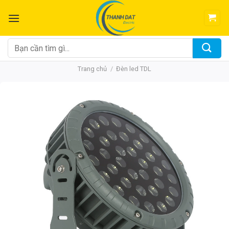
Chuyển
đến
nội
dung
Tìm
kiếm:
Trang chủ
/
Đèn led TDL