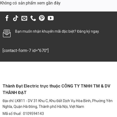
Không có sản phẩm xem gần đây
Đèn chiếu cây 24W (TDLCC-SMD24) có thể được ứng dụng rộng rãi
trong nhiều không gian khác nhau:
Chiếu sáng sân vườn biệt thự, nhà ở:
Tạo điểm nhấn cho không
gian xanh, tăng tính thẩm mỹ cho ngôi nhà.
Bạn muốn nhận khuyến mãi đặc biệt? Đăng ký ngay.
Chiếu sáng công viên, khu đô thị:
Làm đẹp cảnh quan, tạo
không gian thư giãn, an toàn cho người dân.
Chiếu sáng bãi xe:
Đảm bảo an ninh, tăng khả năng quan sát vào
[contact-form-7 id="670"]
ban đêm.
Chiếu sáng khu công nghiệp:
Chiếu sáng đường đi, lối vào, khu
vực làm việc.
Chiếu sáng các công trình kiến trúc:
Làm nổi bật các chi tiết
kiến trúc, tạo hiệu ứng ánh sáng ấn tượng.
Thành Đạt Electric trực thuộc CÔNG TY TNHH TM & DV
THÀNH ĐẠT
Đường liên thôn:
Cung cấp ánh sáng an toàn, giúp người dân di
chuyển thuận tiện vào ban đêm.
Địa chỉ: LK811 - DV 31 Khu C, Khu Đất Dịch Vụ Hòa Bình, Phường Yên
Nghĩa, Quận Hà Đông, Thành phố Hà Nội, Việt Nam
5. So Sánh Kinh Tế: Tiết Kiệm Chi Phí Như Thế Nào?
Mã số thuế : 0109594143