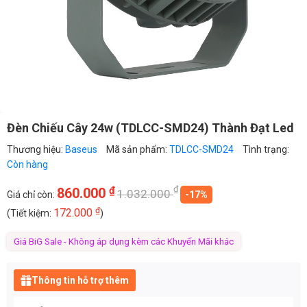
Đèn Chiếu Cây 24w (TDLCC-SMD24) Thành Đạt Led
Thương hiệu:
Baseus
Mã sản phẩm:
TDLCC-SMD24
Tình trạng:
Còn hàng
₫
₫
860.000
1.032.000
Giá chỉ còn:
-17%
₫
172.000
(Tiết kiệm:
)
Giá BiG Sale - Không áp dụng kèm các Khuyến Mãi khác
Thông tin hỗ trợ thêm