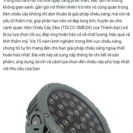
Trong bối cảnh đô thị hóa ngày càng phát triển, việc tạo ra những
không gian xanh, gần gũi với thiên nhiên trở nên vô cùng quan trọng.
Đèn chiếu cây không chỉ đơn thuần là giải pháp chiếu sáng, mà còn là
yếu tố thẩm mỹ, góp phần tạo nên vẻ đẹp lung linh, huyền ảo cho
cảnh quan. Đèn Chiếu Cây 24w (TDLCC-SMD24) của Thành Đạt Led
là sự lựa chọn tối ưu, đáp ứng hoàn hảo cả về chất lượng, hiệu quả và
tính thẩm mỹ. Với 15 năm kinh nghiệm trong lĩnh vực chiếu sáng,
chúng tôi tự tin mang đến cho bạn giải pháp chiếu sáng ngoại thất
hoàn hảo nhất. Bài viết này sẽ cung cấp thông tin chi tiết về sản
phẩm, ứng dụng, lợi ích và cách lựa chọn đèn chiếu cây phù hợp nhất
với nhu cầu của bạn.