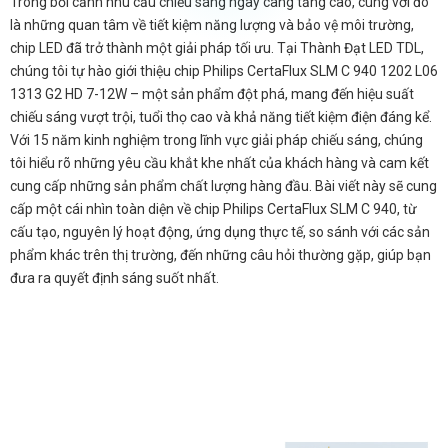
Trong bối cảnh nhu cầu chiếu sáng ngày càng tăng cao, cùng với đó
là những quan tâm về tiết kiệm năng lượng và bảo vệ môi trường,
chip LED đã trở thành một giải pháp tối ưu. Tại Thành Đạt LED TDL,
chúng tôi tự hào giới thiệu chip Philips CertaFlux SLM C 940 1202 L06
1313 G2 HD 7-12W – một sản phẩm đột phá, mang đến hiệu suất
chiếu sáng vượt trội, tuổi thọ cao và khả năng tiết kiệm điện đáng kể.
Với 15 năm kinh nghiệm trong lĩnh vực giải pháp chiếu sáng, chúng
tôi hiểu rõ những yêu cầu khắt khe nhất của khách hàng và cam kết
cung cấp những sản phẩm chất lượng hàng đầu. Bài viết này sẽ cung
cấp một cái nhìn toàn diện về chip Philips CertaFlux SLM C 940, từ
cấu tạo, nguyên lý hoạt động, ứng dụng thực tế, so sánh với các sản
phẩm khác trên thị trường, đến những câu hỏi thường gặp, giúp bạn
đưa ra quyết định sáng suốt nhất.