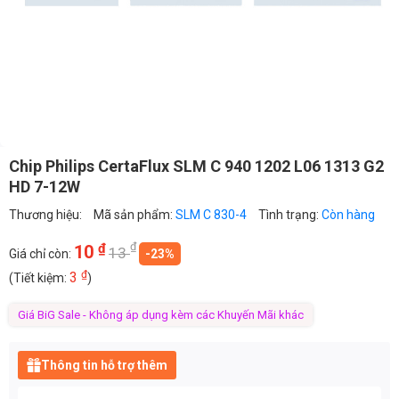
Chip Philips CertaFlux SLM C 940 1202 L06 1313 G2
HD 7-12W
Thương hiệu:
Mã sản phẩm:
SLM C 830-4
Tình trạng:
Còn hàng
₫
₫
10
13
Giá chỉ còn:
-23%
₫
3
(Tiết kiệm:
)
Giá BiG Sale - Không áp dụng kèm các Khuyến Mãi khác
Thông tin hỗ trợ thêm