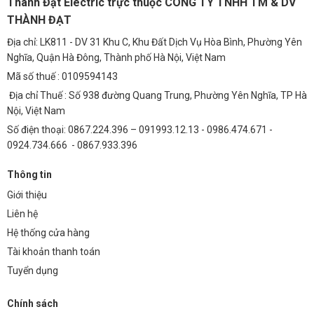
Thành Đạt Electric trực thuộc CÔNG TY TNHH TM & DV
tản nhiệt tốt hơn. Điều này đảm bảo ánh sáng phát ra luôn ổn định,
THÀNH ĐẠT
trung thực và bền bỉ.
Địa chỉ: LK811 - DV 31 Khu C, Khu Đất Dịch Vụ Hòa Bình, Phường Yên
Ngoài ra, chip Philips CertaFlux còn được bảo hành chính hãng,
Nghĩa, Quận Hà Đông, Thành phố Hà Nội, Việt Nam
mang đến sự an tâm tuyệt đối cho người sử dụng. Trong khi nhiều
Mã số thuế : 0109594143
loại chip khác có thể gặp vấn đề về hiệu suất và độ bền, chip Philips
Địa chỉ Thuế : Số 938 đường Quang Trung, Phường Yên Nghĩa, TP Hà
CertaFlux vẫn giữ vững vị trí hàng đầu.
Nội, Việt Nam
FAQ – Giải Đáp Thắc Mắc
Số điện thoại: 0867.224.396 – 091993.12.13 - 0986.474.671 -
0924.734.666 - 0867.933.396
Hỏi: Chip Philips CertaFlux SLM C 940 có dễ dàng
lắp đặt không?
Thông tin
Trả lời: Chip Philips CertaFlux SLM C 940 được thiết kế để dễ dàng lắp
Giới thiệu
đặt, tuy nhiên, để đảm bảo an toàn và hiệu quả, chúng tôi khuyến
Liên hệ
nghị bạn nên sử dụng dịch vụ lắp đặt chuyên nghiệp từ Thành Đạt
Hệ thống cửa hàng
LED TDL.
Tài khoản thanh toán
Hỏi: Tuổi thọ trung bình của chip Philips CertaFlux
Tuyển dụng
SLM C 940 là bao lâu?
Chính sách
Trả lời: Chip Philips CertaFlux SLM C 940 có tuổi thọ trung bình lên tới