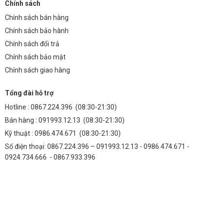
Chính sách
kế với bộ tản nhiệt hiệu quả cao.
Chính sách bán hàng
3. Tôi có thể mua chip Philips CertaFlux SLM C 850
Chính sách bảo hành
ở đâu?
Chính sách đổi trả
Bạn có thể mua chip Philips CertaFlux SLM C 850 tại **
Thành Đạt
Chính sách bảo mật
LED TDL
**, nhà phân phối chính thức của Philips tại Việt Nam.
Chính sách giao hàng
4. Chip Philips CertaFlux SLM C 850 có tương thích
Tổng đài hỗ trợ
với các loại driver LED khác nhau không?
Hotline :
0867.224.396
(08:30-21:30)
Chip này tương thích với nhiều loại driver LED khác nhau, tuy nhiên,
Bán hàng :
091993.12.13
(08:30-21:30)
để đảm bảo hiệu suất tối ưu, nên sử dụng driver LED được khuyến
Kỹ thuật :
0986.474.671
(08:30-21:30)
nghị bởi Philips.
Số điện thoại: 0867.224.396 – 091993.12.13 - 0986.474.671 -
5. Làm thế nào để kiểm tra chất lượng của chip
0924.734.666 - 0867.933.396
Philips CertaFlux SLM C 850?
Bạn có thể kiểm tra chất lượng của chip bằng cách kiểm tra thông số
kỹ thuật, độ sáng, màu sắc ánh sáng và tuổi thọ. Ngoài ra, bạn có thể
yêu cầu nhà cung cấp cung cấp các chứng chỉ chất lượng.