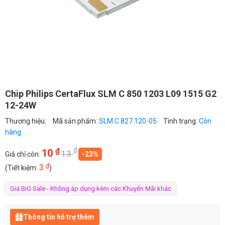
Chip Philips CertaFlux SLM C 850 1203 L09 1515 G2
12-24W
Thương hiệu:
Mã sản phẩm:
SLM C 827 120-05
Tình trạng:
Còn
hàng
₫
₫
10
13
Giá chỉ còn:
-23%
₫
3
(Tiết kiệm:
)
Giá BiG Sale - Không áp dụng kèm các Khuyến Mãi khác
Thông tin hỗ trợ thêm