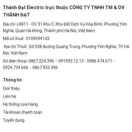
chất lượng ánh sáng và hiệu quả năng lượng.
Thành Đạt Electric trực thuộc CÔNG TY TNHH TM & DV
4. Hướng Dẫn Lắp Đặt và Bảo Trì
THÀNH ĐẠT
Việc lắp đặt chip Philips CertaFlux SLM C 850 tương đối đơn giản, tuy
Địa chỉ: LK811 - DV 31 Khu C, Khu Đất Dịch Vụ Hòa Bình, Phường Yên
nhiên, cần tuân thủ các hướng dẫn của nhà sản xuất để đảm bảo an
Nghĩa, Quận Hà Đông, Thành phố Hà Nội, Việt Nam
toàn và hiệu quả. Bảo trì định kỳ giúp kéo dài tuổi thọ và duy trì hiệu
Mã số thuế : 0109594143
suất tối ưu của chip.
Địa chỉ Thuế : Số 938 đường Quang Trung, Phường Yên Nghĩa, TP Hà
5. Các Câu Hỏi Thường Gặp (FAQs)
Nội, Việt Nam
1. Chip Philips CertaFlux SLM C 850 có những màu
Số điện thoại: 0867.224.396 – 091993.12.13 - 0986.474.671 -
0924.734.666 - 0867.933.396
sắc ánh sáng nào?
Chip này thường có ánh sáng vàng ấm (850K), phù hợp với nhiều ứng
Thông tin
dụng chiếu sáng khác nhau. Tuy nhiên, có thể có các tùy chọn khác
Giới thiệu
tùy thuộc vào yêu cầu của khách hàng.
Liên hệ
2. Chip Philips CertaFlux SLM C 850 có cần tản nhiệt
Hệ thống cửa hàng
không?
Tài khoản thanh toán
Tuyển dụng
Có, việc tản nhiệt là rất quan trọng để đảm bảo chip hoạt động ổn
định và kéo dài tuổi thọ. Chip Philips CertaFlux SLM C 850 được thiết