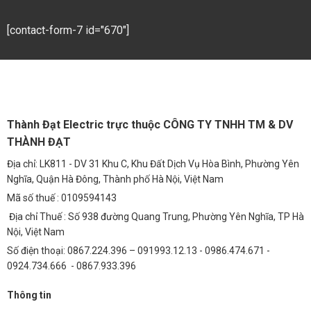
Chiếu Sáng Đường Liên Thôn, Đô Thị
[contact-form-7 id="670"]
Với khả năng cung cấp ánh sáng mạnh mẽ và đồng đều, chip LED
SMD 150W Bridgelux Inside 3030 là lựa chọn lý tưởng cho việc chiếu
sáng đường liên thôn, đô thị, đảm bảo an toàn giao thông và cải
thiện chất lượng cuộc sống.
Chiếu Sáng Bãi Xe
Thành Đạt Electric trực thuộc CÔNG TY TNHH TM & DV
Ánh sáng chất lượng cao và khả năng tiết kiệm điện năng của chip
THÀNH ĐẠT
LED SMD 150W Bridgelux Inside 3030 giúp tạo ra một môi trường
chiếu sáng an toàn và hiệu quả cho bãi xe.
Địa chỉ: LK811 - DV 31 Khu C, Khu Đất Dịch Vụ Hòa Bình, Phường Yên
Nghĩa, Quận Hà Đông, Thành phố Hà Nội, Việt Nam
Chiếu Sáng Khu Công Nghiệp (KCN)
Mã số thuế : 0109594143
Trong môi trường công nghiệp, độ bền và tuổi thọ cao của chip LED
Địa chỉ Thuế : Số 938 đường Quang Trung, Phường Yên Nghĩa, TP Hà
SMD 150W Bridgelux Inside 3030 là yếu tố quan trọng. Sản phẩm
Nội, Việt Nam
này giúp giảm thiểu chi phí bảo trì và đảm bảo hoạt động liên tục của
Số điện thoại: 0867.224.396 – 091993.12.13 - 0986.474.671 -
hệ thống chiếu sáng.
0924.734.666 - 0867.933.396
Chiếu Sáng Thương Mại (Cửa Hàng, Trung Tâm Mua
Thông tin
Sắm)