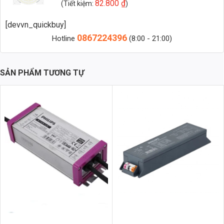
82.800
₫
(Tiết kiệm:
)
nhanh
[devvn_quickbuy]
Zalo 1 (Tư vấn chính)
0867224396
Hotline
(8:00 - 21:00)
Zalo 2 (Hỗ trợ nhanh)
SẢN PHẨM TƯƠNG TỰ
Vật Liệu Tản Nhiệt
Sử dụng hợp kim nhôm ADC12 chất lượng cao, đảm bảo khả năng
tản nhiệt hiệu quả, giúp chip LED hoạt động ổn định trong thời gian
dài và kéo dài tuổi thọ.
Chip LED Bridgelux Inside 3030
Sử dụng chip LED Bridgelux Inside 3030, nổi tiếng với hiệu suất phát
sáng cao, đạt trên 130lm/W, giúp tiết kiệm điện năng và giảm chi phí
vận hành.
Chỉ Số Hoàn Màu (CRI)