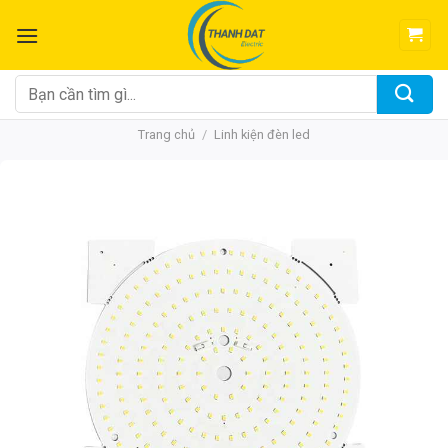
Chuyển
đến
nội
dung
Tìm
kiếm:
Trang chủ
/
Linh kiện đèn led