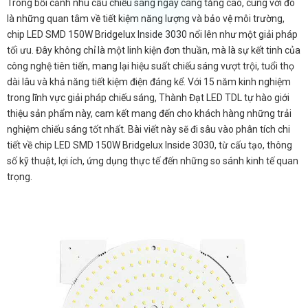
Trong bối cảnh nhu cầu chiếu sáng ngày càng tăng cao, cùng với đó
là những quan tâm về tiết kiệm năng lượng và bảo vệ môi trường,
chip LED SMD 150W Bridgelux Inside 3030 nổi lên như một giải pháp
tối ưu. Đây không chỉ là một linh kiện đơn thuần, mà là sự kết tinh của
công nghệ tiên tiến, mang lại hiệu suất chiếu sáng vượt trội, tuổi thọ
dài lâu và khả năng tiết kiệm điện đáng kể. Với 15 năm kinh nghiệm
trong lĩnh vực giải pháp chiếu sáng, Thành Đạt LED TDL tự hào giới
thiệu sản phẩm này, cam kết mang đến cho khách hàng những trải
nghiệm chiếu sáng tốt nhất. Bài viết này sẽ đi sâu vào phân tích chi
tiết về chip LED SMD 150W Bridgelux Inside 3030, từ cấu tạo, thông
số kỹ thuật, lợi ích, ứng dụng thực tế đến những so sánh kinh tế quan
trọng.