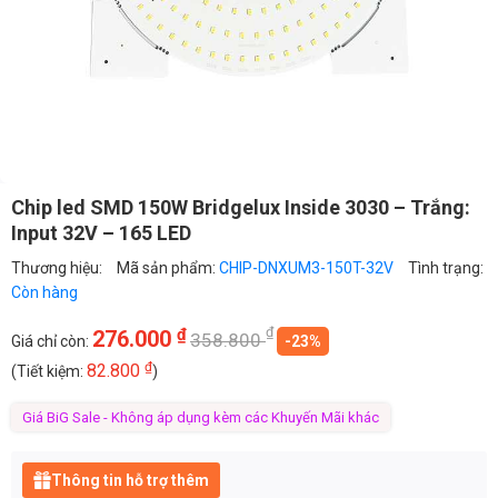
Chip led SMD 150W Bridgelux Inside 3030 – Trắng:
Input 32V – 165 LED
Thương hiệu:
Mã sản phẩm:
CHIP-DNXUM3-150T-32V
Tình trạng:
Còn hàng
₫
₫
276.000
358.800
Giá chỉ còn:
-23%
₫
82.800
(Tiết kiệm:
)
Giá BiG Sale - Không áp dụng kèm các Khuyến Mãi khác
Thông tin hỗ trợ thêm