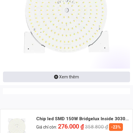
Xem thêm
Phân Tích Kỹ Thuật Chi Tiết
Chip LED SMD 150W Bridgelux Inside 3030 được thiết kế với những
tiêu chuẩn kỹ thuật cao, đảm bảo hiệu suất và độ bền tối ưu. Cấu
trúc chip bao gồm:
Chip led SMD 150W Bridgelux Inside 3030 –
Nhận báo giá đèn LED – tư vấn nhanh & giá tận xưởng
Trắng: Input 32V – 165 LED
276.000
₫
358.800
₫
Giá chỉ còn:
-23%
Nhắn: Loại đèn + Công suất + Số lượng để nhận báo giá