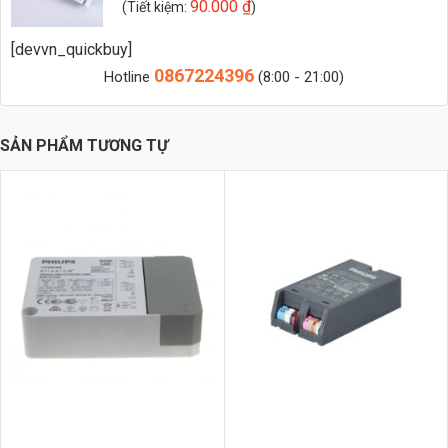
90.000
₫
(Tiết kiệm:
)
[devvn_quickbuy]
Chip LED Module SMD 50W Philips Inside – Vàng: Input 42V 56 LED
0867224396
Hotline
(8:00 - 21:00)
1. Tổng Quan Về Chip LED Module SMD 50W Philips
Inside
Chip LED Module SMD 50W Philips Inside là một giải pháp chiếu sáng
SẢN PHẨM TƯƠNG TỰ
hoàn chỉnh, tích hợp chip LED Philips chất lượng cao, mang lại hiệu
suất ánh sáng vượt trội và tuổi thọ dài lâu. Sản phẩm được thiết kế
để dễ dàng lắp đặt và sử dụng trong nhiều ứng dụng khác nhau, từ
chiếu sáng dân dụng đến chiếu sáng công nghiệp.
1.1. Thông Số Kỹ Thuật Chi Tiết
Công suất: 50W
Điện áp đầu vào: 42V
Số lượng LED: 56
Loại LED: SMD
Chip LED: Philips Inside