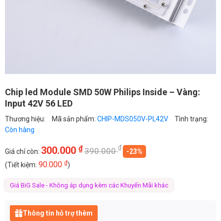
Chip led Module SMD 50W Philips Inside – Vàng:
Input 42V 56 LED
Thương hiệu:
Mã sản phẩm:
CHIP-MDS050V-PL42V
Tình trạng:
Còn hàng
₫
₫
300.000
390.000
Giá chỉ còn:
-23%
₫
90.000
(Tiết kiệm:
)
Giá BiG Sale - Không áp dụng kèm các Khuyến Mãi khác
Thông tin hỗ trợ thêm