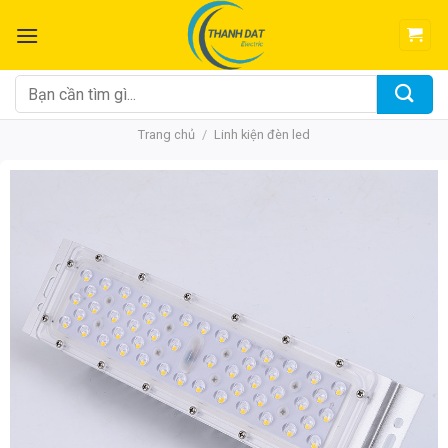
Chuyển
đến
nội
dung
Tìm
kiếm:
Trang chủ
/
Linh kiện đèn led