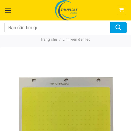
Chuyển
đến
nội
dung
Tìm
kiếm:
Trang chủ
/
Linh kiện đèn led