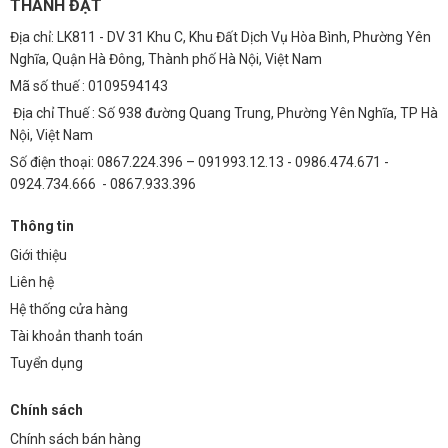
THÀNH ĐẠT
Vệ sinh:
Loại bỏ bụi bẩn và các tạp chất bám trên bề mặt chip
Địa chỉ: LK811 - DV 31 Khu C, Khu Đất Dịch Vụ Hòa Bình, Phường Yên
LED.
Nghĩa, Quận Hà Đông, Thành phố Hà Nội, Việt Nam
Kiểm tra:
Kiểm tra các kết nối điện và đảm bảo chúng không bị
Mã số thuế : 0109594143
lỏng lẻo hoặc ăn mòn.
Địa chỉ Thuế : Số 938 đường Quang Trung, Phường Yên Nghĩa, TP Hà
Tản nhiệt:
Đảm bảo hệ thống tản nhiệt hoạt động hiệu quả, tránh
Nội, Việt Nam
tình trạng chip LED bị quá nhiệt.
Số điện thoại: 0867.224.396 – 091993.12.13 - 0986.474.671 -
0924.734.666 - 0867.933.396
Câu Hỏi Thường Gặp (FAQ)
1. Chip LED 5054 COB 50W có an toàn cho mắt
Thông tin
không?
Giới thiệu
Liên hệ
Có, chip LED 5054 COB 50W không chứa tia UV và tia hồng ngoại gây
Hệ thống cửa hàng
hại cho mắt. Ánh sáng LED cũng ít gây chói hơn so với các loại đèn
truyền thống.
Tài khoản thanh toán
Tuyển dụng
2. Tôi có thể điều chỉnh độ sáng của chip LED 5054
COB 50W không?
Chính sách
Có, bạn có thể sử dụng dimmer (bộ điều chỉnh độ sáng) để điều chỉnh
Chính sách bán hàng