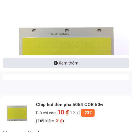
Xem thêm
Chip led đèn pha 5054 COB 50w
10
₫
13
₫
Giá chỉ còn:
-23%
3
₫
(Tiết kiệm:
)
Phân Tích Kỹ Thuật Chi Tiết