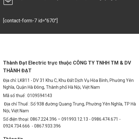
Ứng Dụng Đa Dạng
Chip LED Philips M13 150W ánh vàng có thể được ứng dụng rộng rãi
[contact-form-7 id="670"]
trong nhiều lĩnh vực khác nhau:
Đường Liên Thôn và Đường Nông Thôn
Cung cấp ánh sáng an toàn và đáng tin cậy cho người dân di chuyển
vào ban đêm, góp phần thúc đẩy phát triển kinh tế – xã hội ở khu vực
Thành Đạt Electric trực thuộc CÔNG TY TNHH TM & DV
nông thôn.
THÀNH ĐẠT
Đường Đô Thị và Khu Dân Cư
Địa chỉ: LK811 - DV 31 Khu C, Khu Đất Dịch Vụ Hòa Bình, Phường Yên
Tạo không gian sống an toàn, thân thiện và hiện đại cho cư dân đô
Nghĩa, Quận Hà Đông, Thành phố Hà Nội, Việt Nam
thị.
Mã số thuế : 0109594143
Bãi Đỗ Xe và Khu Công Nghiệp
Địa chỉ Thuế : Số 938 đường Quang Trung, Phường Yên Nghĩa, TP Hà
Nội, Việt Nam
Đảm bảo an ninh và an toàn cho phương tiện và tài sản trong bãi đỗ
Số điện thoại: 0867.224.396 – 091993.12.13 - 0986.474.671 -
xe và khu công nghiệp.
0924.734.666 - 0867.933.396
Công Viên và Khu Vui Chơi Giải Trí