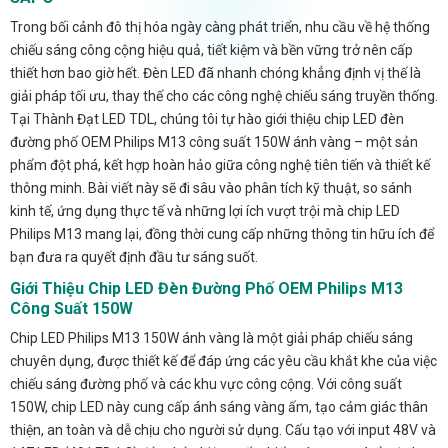
Trong bối cảnh đô thị hóa ngày càng phát triển, nhu cầu về hệ thống
chiếu sáng công cộng hiệu quả, tiết kiệm và bền vững trở nên cấp
thiết hơn bao giờ hết. Đèn LED đã nhanh chóng khẳng định vị thế là
giải pháp tối ưu, thay thế cho các công nghệ chiếu sáng truyền thống.
Tại Thành Đạt LED TDL, chúng tôi tự hào giới thiệu chip LED đèn
đường phố OEM Philips M13 công suất 150W ánh vàng – một sản
phẩm đột phá, kết hợp hoàn hảo giữa công nghệ tiên tiến và thiết kế
thông minh. Bài viết này sẽ đi sâu vào phân tích kỹ thuật, so sánh
kinh tế, ứng dụng thực tế và những lợi ích vượt trội mà chip LED
Philips M13 mang lại, đồng thời cung cấp những thông tin hữu ích để
bạn đưa ra quyết định đầu tư sáng suốt.
Giới Thiệu Chip LED Đèn Đường Phố OEM Philips M13
Công Suất 150W
Chip LED Philips M13 150W ánh vàng là một giải pháp chiếu sáng
chuyên dụng, được thiết kế để đáp ứng các yêu cầu khắt khe của việc
chiếu sáng đường phố và các khu vực công cộng. Với công suất
150W, chip LED này cung cấp ánh sáng vàng ấm, tạo cảm giác thân
thiện, an toàn và dễ chịu cho người sử dụng. Cấu tạo với input 48V và