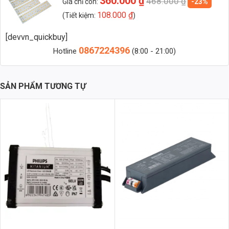
360.000
₫
468.000
₫
Giá chỉ còn:
-23%
– 49 LED * 3 = 147 LED
108.000
₫
(Tiết kiệm:
)
[devvn_quickbuy]
0867224396
Hotline
(8:00 - 21:00)
SẢN PHẨM TƯƠNG TỰ
Phân Tích Kỹ Thuật Chi Tiết
Chip LED Philips M13 không chỉ nổi bật về hiệu suất chiếu sáng mà
còn được đánh giá cao về chất lượng vật liệu và thiết kế kỹ thuật. Một
số thông số kỹ thuật quan trọng bao gồm:
Vật liệu tản nhiệt:
Hợp kim nhôm ADC12, đảm bảo khả năng tản