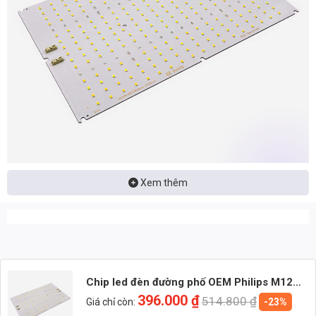
Xem thêm
📩 Nhận báo giá đèn LED – tư vấn nhanh & giá tận xưởng
👉 Nhắn: Loại đèn + Công suất + Số lượng để nhận báo giá
nhanh
Chip led đèn đường phố OEM Philips M12
🚀 Zalo 1 (Tư vấn chính)
công suất 150W ánh sáng Vàng – Input 32V
396.000
₫
514.800
₫
Giá chỉ còn:
-23%
– 150 LED