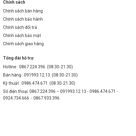
Chính sách
động bền bỉ lên đến 50.000 giờ, tương đương khoảng 10-15 năm sử
Chính sách bán hàng
dụng.
Chính sách bảo hành
3. Chip LED này có thân thiện với môi trường không?
Chính sách đổi trả
Hoàn toàn có. Chip LED Philips M12 không chứa các chất độc hại như
Chính sách bảo mật
thủy ngân, chì, giúp bảo vệ môi trường và sức khỏe con người.
Chính sách giao hàng
4. Tôi có thể điều chỉnh ánh sáng của chip LED này
Tổng đài hỗ trợ
không?
Hotline :
0867.224.396
(08:30-21:30)
Có, chúng tôi cung cấp các giải pháp điều khiển ánh sáng thông
Bán hàng :
091993.12.13
(08:30-21:30)
minh, cho phép bạn điều chỉnh độ sáng, hẹn giờ bật/tắt và điều khiển
Kỹ thuật :
0986.474.671
(08:30-21:30)
từ xa.
Số điện thoại: 0867.224.396 – 091993.12.13 - 0986.474.671 -
5. Chính sách bảo hành của Thành Đạt LED TDL đối
0924.734.666 - 0867.933.396
với chip LED Philips M12 là gì?
Chúng tôi cung cấp chế độ bảo hành 2 năm cho chip LED Philips
M12, đảm bảo quyền lợi tối đa cho khách hàng.
Liên Hệ