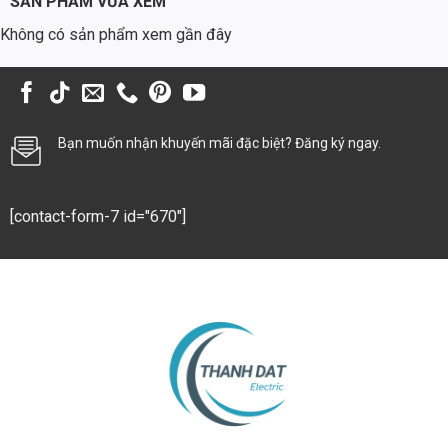
SẢN PHẨM VỪA XEM
Chi phí bảo trì (thay thế driver): 500.000 VNĐ/năm x 5 năm =
Không có sản phẩm xem gần đây
2.500.000 VNĐ
Tổng chi phí: 1.500.000 + 46.000.000 + 2.500.000 = 50.000.000
VNĐ
Bạn muốn nhận khuyến mãi đặc biệt? Đăng ký ngay.
Như vậy, sau 5 năm, việc sử dụng chip LED Philips M12 giúp tiết kiệm
khoảng 21.200.000 VNĐ so với đèn cao áp natri. Đây là một khoản
tiết kiệm đáng kể, đặc biệt đối với các dự án chiếu sáng quy mô lớn.
[contact-form-7 id="670"]
Ứng Dụng Đa Dạng của Chip LED Đèn Đường Phố Philips
M12
Chip LED Philips M12 có thể được ứng dụng rộng rãi trong nhiều lĩnh
vực khác nhau:
Đường Liên Thôn và Đường Nông Thôn
Cung cấp ánh sáng an toàn, tiết kiệm cho người dân di chuyển vào
ban đêm, góp phần phát triển kinh tế – xã hội nông thôn.
Đô Thị và Khu Dân Cư