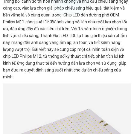
Trong bối cảnh đô thị hóa nhanh chóng và nhu cầu chiếu sáng ngày
càng cao, việc lựa chọn giải pháp chiếu sáng hiệu quả, tiết kiệm và
bền vững là vô cùng quan trọng. Chip LED đèn đường phố OEM
Philips M12 công suất 150W ánh vàng nổi lên như một lựa chọn tối
ưu, đáp ứng đầy đủ các tiêu chí trên. Với 15 năm kinh nghiệm trong
lĩnh vực chiếu sáng, Thành Đạt LED TDL tự hào giới thiệu sản phẩm
này, mang đến ánh sáng vàng ấm áp, an toàn và tiết kiệm năng
lượng vượt trội. Bài viết này sẽ cung cấp một cái nhìn toàn diện về
chip LED Philips M12, từ thông số kỹ thuật chi tiết, phân tích lợi ích
kinh tế, ứng dụng thực tế đến hướng dẫn lựa chọn và sử dụng, giúp
bạn đưa ra quyết định sáng suốt nhất cho dự án chiếu sáng của
mình.