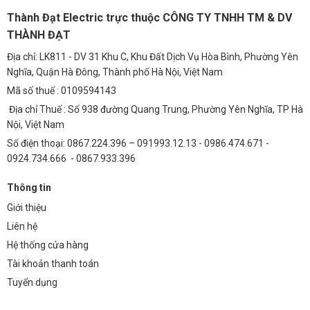
Tạo không gian sống an toàn, tiện nghi và thẩm mỹ cho cư dân đô
Thành Đạt Electric trực thuộc CÔNG TY TNHH TM & DV
thị.
THÀNH ĐẠT
Bãi Đỗ Xe và Khu Công Nghiệp
Địa chỉ: LK811 - DV 31 Khu C, Khu Đất Dịch Vụ Hòa Bình, Phường Yên
Nghĩa, Quận Hà Đông, Thành phố Hà Nội, Việt Nam
Đảm bảo an ninh, an toàn cho phương tiện và người lao động trong
Mã số thuế : 0109594143
bãi đỗ xe và khu công nghiệp.
Địa chỉ Thuế : Số 938 đường Quang Trung, Phường Yên Nghĩa, TP Hà
Công Viên và Khu Vui Chơi Giải Trí
Nội, Việt Nam
Tạo không gian thư giãn, vui chơi an toàn và hấp dẫn cho mọi người.
Số điện thoại: 0867.224.396 – 091993.12.13 - 0986.474.671 -
0924.734.666 - 0867.933.396
FAQs
1. Chip LED đèn đường phố OEM Philips M12 có dễ
Thông tin
dàng lắp đặt không?
Giới thiệu
Liên hệ
Việc lắp đặt chip LED Philips M12 tương đối đơn giản, tuy nhiên,
chúng tôi khuyến khích bạn nên sử dụng dịch vụ lắp đặt chuyên
Hệ thống cửa hàng
nghiệp từ Thành Đạt LED TDL để đảm bảo an toàn và hiệu quả tối ưu.
Tài khoản thanh toán
2. Tuổi thọ thực tế của chip LED này là bao lâu?
Tuyển dụng
Với điều kiện vận hành bình thường, chip LED Philips M12 có thể hoạt