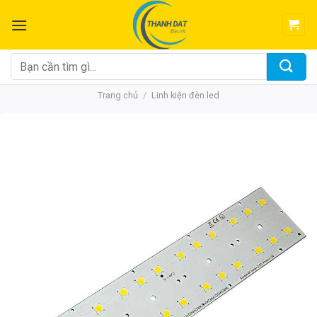
Chuyển
đến
nội
dung
Tìm
kiếm:
Trang chủ
/
Linh kiện đèn led