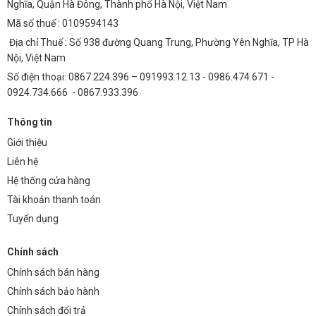
Nghĩa, Quận Hà Đông, Thành phố Hà Nội, Việt Nam
Mã số thuế : 0109594143
Địa chỉ Thuế : Số 938 đường Quang Trung, Phường Yên Nghĩa, TP Hà
Nội, Việt Nam
Số điện thoại: 0867.224.396 – 091993.12.13 - 0986.474.671 -
0924.734.666 - 0867.933.396
Thông tin
Giới thiệu
Liên hệ
Chip LED đèn đường phố OEM Philips M11 công suất 200W ánh sáng
Hệ thống cửa hàng
Vàng- Input 48V – 49 LED * 4 = 196 LED
Tài khoản thanh toán
Kết luận và hướng dẫn bảo trì đèn đường phố
Tuyển dụng
Cần chú ý đến việc bảo trì chip LED đèn đường phố để đảm bảo hiệu
Chính sách
suất chiếu sáng lâu dài. Định kỳ kiểm tra nguồn điện và làm sạch bề
mặt đèn để duy trì tuổi thọ sản phẩm. Việc chăm sóc đúng cách giúp
Chính sách bán hàng
đảm bảo rằng người dân sẽ luôn được tận hưởng ánh sáng chất
Chính sách bảo hành
lượng từ Philips M11.
Chính sách đổi trả