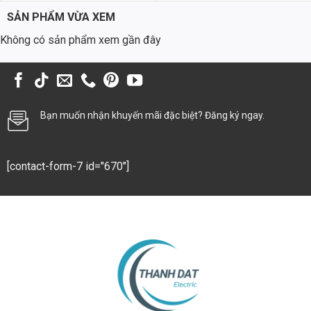
520.000 ₫.
khẳng định chất lượng và độ bền vượt trội.
SẢN PHẨM VỪA XEM
Ứng Dụng Đa Dạng của Chip LED Philips M11 200W
Không có sản phẩm xem gần đây
Chip LED Philips M11 200W có thể được ứng dụng rộng rãi trong
nhiều không gian và mục đích khác nhau:
Đường liên thôn, đường nội đô:
Cung cấp ánh sáng đồng đều,
đảm bảo an toàn giao thông và cải thiện mỹ quan đô thị.
Bạn muốn nhận khuyến mãi đặc biệt? Đăng ký ngay.
Bãi xe:
Chiếu sáng bãi xe, giúp người dùng dễ dàng tìm kiếm và di
chuyển phương tiện.
[contact-form-7 id="670"]
Khu công nghiệp (KCN):
Chiếu sáng các khu vực sản xuất, kho
bãi, đường nội bộ trong KCN.
Sân vận động, khu thể thao:
Chiếu sáng sân vận động, sân bóng
đá, các khu vực thể thao ngoài trời.
Cảng biển, sân bay:
Chiếu sáng các khu vực hoạt động hàng hải,
hàng không.
Với khả năng thích ứng cao và hiệu suất chiếu sáng vượt trội, chip