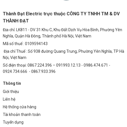
LED Philips M11 200W là một giải pháp chiếu sáng lý tưởng cho mọi
dự án.
Thành Đạt Electric trực thuộc CÔNG TY TNHH TM & DV
So Sánh Với Các Giải Pháp Chiếu Sáng Khác
THÀNH ĐẠT
So với đèn truyền thống, chip LED Philips M11 200W vượt trội hơn
Địa chỉ: LK811 - DV 31 Khu C, Khu Đất Dịch Vụ Hòa Bình, Phường Yên
hẳn về các mặt:
Nghĩa, Quận Hà Đông, Thành phố Hà Nội, Việt Nam
Hiệu suất:
Hiệu suất ánh sáng cao hơn, tiết kiệm điện năng hơn.
Mã số thuế : 0109594143
Tuổi thọ:
Tuổi thọ dài hơn, giảm chi phí bảo trì và thay thế.
Địa chỉ Thuế : Số 938 đường Quang Trung, Phường Yên Nghĩa, TP Hà
Nội, Việt Nam
Chất lượng ánh sáng:
Ánh sáng trắng dịu mắt, trung thực, không
Số điện thoại: 0867.224.396 – 091993.12.13 - 0986.474.671 -
gây chói lóa.
0924.734.666 - 0867.933.396
Thân thiện với môi trường:
Không chứa chất độc hại, không phát
ra tia UV, góp phần bảo vệ môi trường.
Thông tin
Giới thiệu
Chip LED Philips
là lựa chọn thông minh cho các dự án chiếu sáng
Liên hệ
hiện đại, bền vững.
Hệ thống cửa hàng
FAQs Về Chip LED Đèn Đường Phố Philips M11 200W
Tài khoản thanh toán
1. Chip LED Philips M11 200W có tuổi thọ là bao lâu?
Tuyển dụng