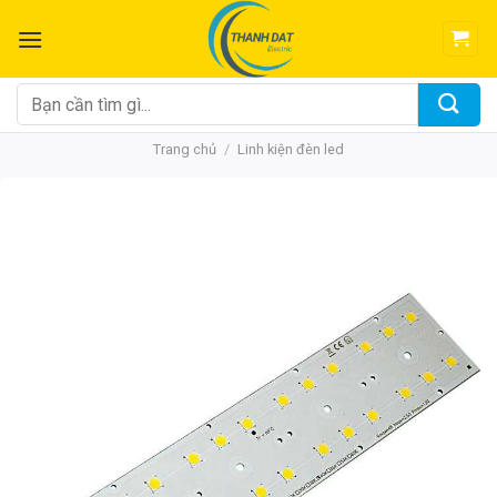
Chuyển
đến
nội
dung
Tìm
kiếm:
Trang chủ
/
Linh kiện đèn led