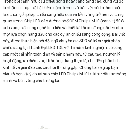
Trong bối cảnh nhu cầu chiếu sáng ngày càng tăng cao, cùng với đó
là những lo ngại về tiết kiệm năng lượng và bảo vệ môi trường, việc
lựa chọn giải pháp chiếu sáng hiệu quả và bền vững trở nên vô cùng
quan trọng. Chip LED đèn đường phố OEM Philips M10 (con vịt) 50W
ánh vàng, với công nghệ tiên tiến và thiết kế tối ưu, đang nổi lên như
một lựa chọn hàng đầu cho các dự án chiếu sáng công cộng. Bài viết
này, được thực hiện bởi đội ngũ chuyên gia SEO và kỹ sư giải pháp
chiếu sáng tại Thành Đạt LED TDL với 15 năm kinh nghiệm, sẽ cung
cấp một cái nhìn toàn diện về sản phẩm này, từ cấu tạo, nguyên lý
hoạt động, ưu điểm vượt trội, ứng dụng thực tế, cho đến phân tích
kinh tế và giải đáp các câu hỏi thường gặp. Chúng tôi sẽ giúp bạn
hiểu rõ hơn về lý do tại sao chip LED Philips M10 lại là sự đầu tư thông
minh và bền vững cho tương lai.