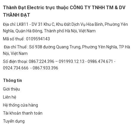
chip LED Philips M10 tại các thành phố lớn và nhận được phản hồi
Thành Đạt Electric trực thuộc CÔNG TY TNHH TM & DV
tích cực từ khách hàng. Họ đánh giá cao chất lượng ánh sáng, hiệu
THÀNH ĐẠT
quả tiết kiệm năng lượng và độ bền của sản phẩm.
Xem thêm các
dự án chiếu sáng công nghiệp Philips
Địa chỉ: LK811 - DV 31 Khu C, Khu Đất Dịch Vụ Hòa Bình, Phường Yên
Nghĩa, Quận Hà Đông, Thành phố Hà Nội, Việt Nam
FAQ – Giải Đáp Thắc Mắc
Mã số thuế : 0109594143
1. Tuổi thọ của chip LED đèn đường phố OEM Philips
Địa chỉ Thuế : Số 938 đường Quang Trung, Phường Yên Nghĩa, TP Hà
M10 là bao lâu?
Nội, Việt Nam
Chip LED Philips M10 có tuổi thọ trung bình từ 50.000 đến 100.000
Số điện thoại: 0867.224.396 – 091993.12.13 - 0986.474.671 -
giờ, tương đương với khoảng 10-20 năm sử dụng liên tục.
0924.734.666 - 0867.933.396
2. Chip LED này có phù hợp với các dự án chiếu sáng
Thông tin
lớn không?
Giới thiệu
Hoàn toàn phù hợp. Chip LED Philips M10 được thiết kế để đáp ứng
Liên hệ
nhu cầu chiếu sáng cho các dự án lớn, với hiệu suất cao, độ bền cao
Hệ thống cửa hàng
và khả năng hoạt động ổn định.
Tài khoản thanh toán
3. Lợi ích của việc sử dụng chip LED so với đèn
Tuyển dụng
truyền thống là gì?