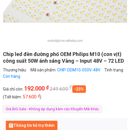
Chip led đèn đường phố OEM Philips M10 (con vịt)
công suất 50W ánh sáng Vàng – Input 48V – 72 LED
Thương hiệu:
Mã sản phẩm:
CHIP-DDM10-050V-48V
Tình trạng:
Còn hàng
₫
₫
192.000
249.600
Giá chỉ còn:
-23%
₫
57.600
(Tiết kiệm:
)
Giá BiG Sale - Không áp dụng kèm các Khuyến Mãi khác
Thông tin hỗ trợ thêm