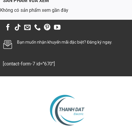
SẢN PHẨM VỪA XEM
trường và mục đích khác nhau:
Không có sản phẩm xem gần đây
Đường Liên Thôn và Đường Nông Thôn
Cung cấp ánh sáng an toàn và đáng tin cậy cho người dân di chuyển
vào ban đêm, cải thiện điều kiện sống và thúc đẩy phát triển kinh tế.
Đường Đô Thị và Khu Dân Cư
Bạn muốn nhận khuyến mãi đặc biệt? Đăng ký ngay.
Tạo ra không gian chiếu sáng hiện đại, an toàn và thân thiện, nâng
cao chất lượng cuộc sống cho cư dân.
[contact-form-7 id="670"]
Bãi Đỗ Xe và Khu Công Nghiệp
Đảm bảo an ninh và an toàn cho tài sản và con người, cải thiện hiệu
suất làm việc và giảm thiểu tai nạn.
Công Viên và Khu Vui Chơi Giải Trí
Tạo ra không gian chiếu sáng đẹp mắt, lãng mạn và an toàn, thu hút
du khách và nâng cao giá trị thẩm mỹ.
Đánh Giá Từ Khách Hàng và Dự Án Thực Tế
Chúng tôi đã triển khai thành công nhiều dự án chiếu sáng sử dụng