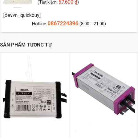
57.600
₫
(Tiết kiệm:
)
Zalo 2 (Hỗ trợ nhanh)
[devvn_quickbuy]
0867224396
Hotline
(8:00 - 21:00)
Giới Thiệu Chung về Chip LED Đèn Đường Phố OEM
Philips M10
SẢN PHẨM TƯƠNG TỰ
Chip LED đèn đường phố OEM Philips M10 (con vịt) 50W ánh sáng
Vàng, Input 48V và 72 LED là một giải pháp chiếu sáng tiên tiến, được
thiết kế để thay thế các loại đèn truyền thống, mang lại hiệu quả
chiếu sáng vượt trội và tiết kiệm năng lượng đáng kể. Sản phẩm này
không chỉ đáp ứng nhu cầu chiếu sáng cho các khu vực công cộng
mà còn góp phần bảo vệ môi trường, giảm thiểu khí thải carbon và
tạo ra một không gian sống an toàn và thân thiện hơn.
Phân Tích Kỹ Thuật Chi Tiết
Để hiểu rõ hơn về chất lượng và hiệu suất của chip LED Philips M10,
chúng ta cần đi sâu vào phân tích các thông số kỹ thuật quan trọng:
Vật Liệu và Thiết Kế
Chip LED được đặt trong một khối tản nhiệt làm từ hợp kim nhôm